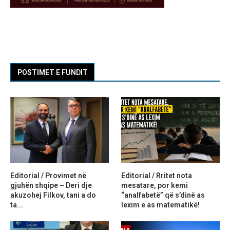
POSTIMET E FUNDIT
Editorial / Provimet në
Editorial / Rritet nota
gjuhën shqipe – Deri dje
mesatare, por kemi
akuzohej Filkov, tani a do
“analfabetë” që s’dinë as
ta...
lexim e as matematikë!