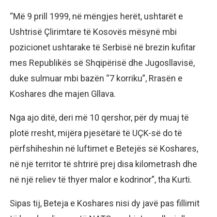
“Më 9 prill 1999, në mëngjes herët, ushtarët e
Ushtrisë Çlirimtare të Kosovës mësynë mbi
pozicionet ushtarake të Serbisë në brezin kufitar
mes Republikës së Shqipërisë dhe Jugosllavisë,
duke sulmuar mbi bazën “7 korriku”, Rrasën e
Koshares dhe majen Gllava.
Nga ajo ditë, deri më 10 qershor, për dy muaj të
plotë rresht, mijëra pjesëtarë të UÇK-së do të
përfshiheshin në luftimet e Betejës së Koshares,
në një territor të shtrirë prej disa kilometrash dhe
në një reliev të thyer malor e kodrinor”, tha Kurti.
Sipas tij, Beteja e Koshares nisi dy javë pas fillimit