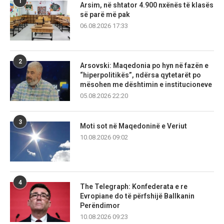
1
Arsim, në shtator 4.900 nxënës të klasës
së parë më pak
06.08.2026 17:33
2
Arsovski: Maqedonia po hyn në fazën e
“hiperpolitikës”, ndërsa qytetarët po
mësohen me dështimin e institucioneve
05.08.2026 22:20
3
Moti sot në Maqedoninë e Veriut
10.08.2026 09:02
4
The Telegraph: Konfederata e re
Evropiane do të përfshijë Ballkanin
Perëndimor
10.08.2026 09:23