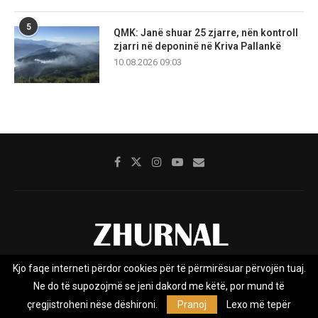
5
QMK: Janë shuar 25 zjarre, nën kontroll
zjarri në deponinë në Kriva Pallankë
10.08.2026 09:03
Kjo faqe interneti përdor cookies për të përmirësuar përvojën tuaj.
Rreth nesh
Impresumi
Marketing
Kontakt
Ne do të supozojmë se jeni dakord me këtë, por mund të
Privacy Policy
çregjistroheni nëse dëshironi.
Pranoj
Lexo më tepër