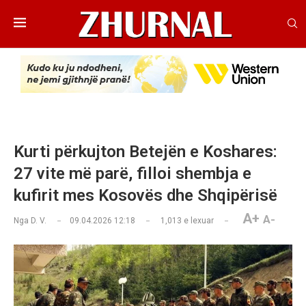
Kurti përkujton Betejën e Koshares:
27 vite më parë, filloi shembja e
kufirit mes Kosovës dhe Shqipërisë
A+
A-
Nga
D. V.
09.04.2026 12:18
1,013
e lexuar