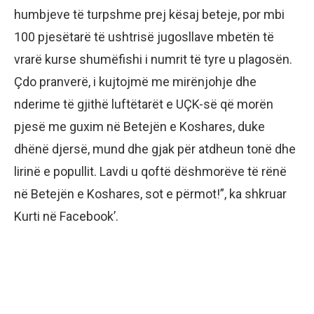
humbjeve të turpshme prej kësaj beteje, por mbi
100 pjesëtarë të ushtrisë jugosllave mbetën të
vrarë kurse shumëfishi i numrit të tyre u plagosën.
Çdo pranverë, i kujtojmë me mirënjohje dhe
nderime të gjithë luftëtarët e UÇK-së që morën
pjesë me guxim në Betejën e Koshares, duke
dhënë djersë, mund dhe gjak për atdheun tonë dhe
lirinë e popullit. Lavdi u qoftë dëshmorëve të rënë
në Betejën e Koshares, sot e përmot!”, ka shkruar
Kurti në Facebook’.