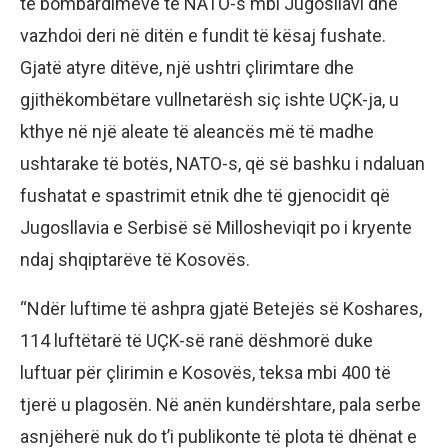
të bombardimeve të NATO-s mbi Jugosllavi dhe
vazhdoi deri në ditën e fundit të kësaj fushate.
Gjatë atyre ditëve, një ushtri çlirimtare dhe
gjithëkombëtare vullnetarësh siç ishte UÇK-ja, u
kthye në një aleate të aleancës më të madhe
ushtarake të botës, NATO-s, që së bashku i ndaluan
fushatat e spastrimit etnik dhe të gjenocidit që
Jugosllavia e Serbisë së Millosheviqit po i kryente
ndaj shqiptarëve të Kosovës.
“Ndër luftime të ashpra gjatë Betejës së Koshares,
114 luftëtarë të UÇK-së ranë dëshmorë duke
luftuar për çlirimin e Kosovës, teksa mbi 400 të
tjerë u plagosën. Në anën kundërshtare, pala serbe
asnjëherë nuk do t’i publikonte të plota të dhënat e