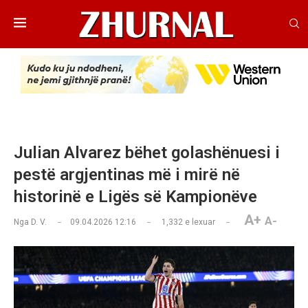
Julian Alvarez bëhet golashënuesi i
pestë argjentinas më i mirë në
historinë e Ligës së Kampionëve
A+
A-
Nga
D. V.
09.04.2026 12:16
1,332
e lexuar