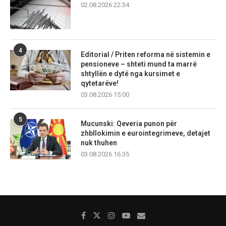
02.08.2026 22:34
4
Editorial / Priten reforma në sistemin e
pensioneve – shteti mund ta marrë
shtyllën e dytë nga kursimet e
qytetarëve!
03.08.2026 15:00
5
Mucunski: Qeveria punon për
zhbllokimin e eurointegrimeve, detajet
nuk thuhen
03.08.2026 16:35