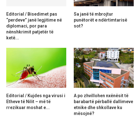
Editorial / Bisedimet pas
Sa janë të mbrojtur
“perdeve” janë legjitime në
punëtorët e ndërtimtarisë
diplomaci, por para
sot?
nënshkrimit patjetër të
ketë...
Editorial / Kujdes nga virusi i
A po zhvillohen nxënësit të
Etheve të Nilit – më të
barabartë përballë dallimeve
rrezikuar moshat e...
etnike dhe shkollave ku
mësojnë?