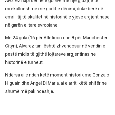
Alvarez hapi serinë e golave me një gjuajtje të
mrekullueshme me goditje dënimi, duke bërë që
emri i tij të skalitet në historinë e yjeve argjentinase
në garën elitare evropiane.
Me 24 gola (16 për Atleticon dhe 8 për Manchester
Cityn), Alvarez tani është zhvendosur në vendin e
pestë midis të gjithë lojtarëve argjentinas në
historinë e turneut.
Ndërsa ai e ndan këtë moment historik me Gonzalo
Higuain dhe Angel Di Maria, ai e arriti këtë shifër në
shumë më pak ndeshje.