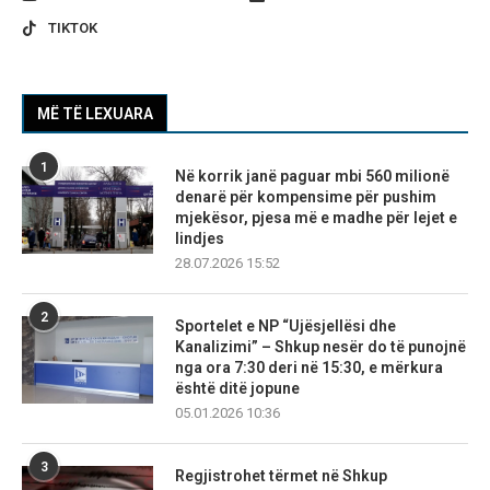
TIKTOK
MË TË LEXUARA
1
Në korrik janë paguar mbi 560 milionë
denarë për kompensime për pushim
mjekësor, pjesa më e madhe për lejet e
lindjes
28.07.2026 15:52
2
Sportelet e NP “Ujësjellësi dhe
Kanalizimi” – Shkup nesër do të punojnë
nga ora 7:30 deri në 15:30, e mërkura
është ditë jopune
05.01.2026 10:36
3
Regjistrohet tërmet në Shkup