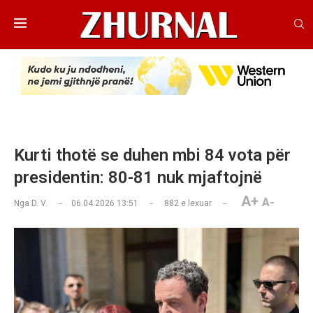
Kurti thotë se duhen mbi 84 vota për
presidentin: 80-81 nuk mjaftojnë
A+
A-
Nga
D. V.
06.04.2026 13:51
882
e lexuar