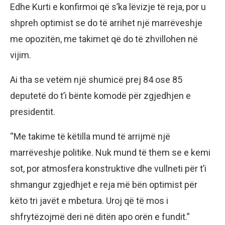
Edhe Kurti e konfirmoi që s’ka lëvizje të reja, por u
shpreh optimist se do të arrihet një marrëveshje
me opozitën, me takimet që do të zhvillohen në
vijim.
Ai tha se vetëm një shumicë prej 84 ose 85
deputetë do t’i bënte komodë për zgjedhjen e
presidentit.
“Me takime të këtilla mund të arrijmë një
marrëveshje politike. Nuk mund të them se e kemi
sot, por atmosfera konstruktive dhe vullneti për t’i
shmangur zgjedhjet e reja më bën optimist për
këto tri javët e mbetura. Uroj që të mos i
shfrytëzojmë deri në ditën apo orën e fundit.”