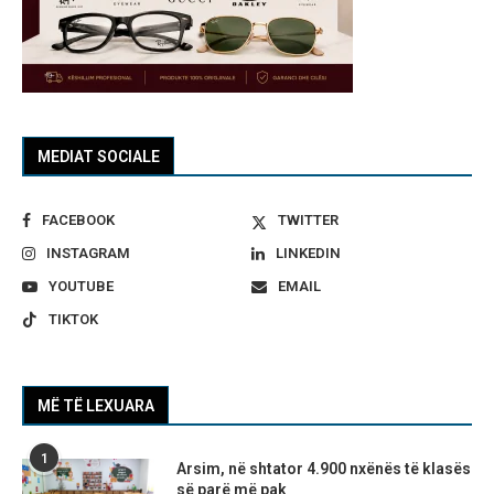
MEDIAT SOCIALE
FACEBOOK
TWITTER
INSTAGRAM
LINKEDIN
YOUTUBE
EMAIL
TIKTOK
MË TË LEXUARA
1
Arsim, në shtator 4.900 nxënës të klasës
së parë më pak