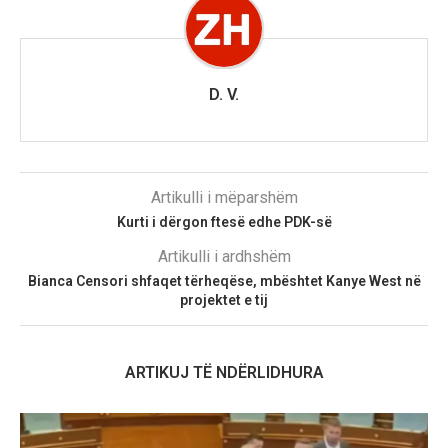
D. V.
Artikulli i mëparshëm
Kurti i dërgon ftesë edhe PDK-së
Artikulli i ardhshëm
Bianca Censori shfaqet tërheqëse, mbështet Kanye West në
projektet e tij
ARTIKUJ TË NDËRLIDHURA