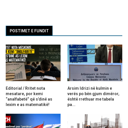
POSTIMET E FUNDIT
Editorial / Rritet nota
Arsim Idrizi në kulmin e
mesatare, por kemi
verës po bën gjum dimëror,
“analfabetë” që s’dinë as
është rrethuar me tabela
lexim e as matematikë!
pa...