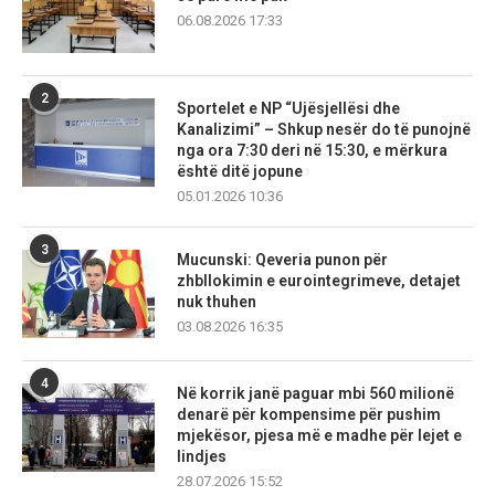
06.08.2026 17:33
2
Sportelet e NP “Ujësjellësi dhe
Kanalizimi” – Shkup nesër do të punojnë
nga ora 7:30 deri në 15:30, e mërkura
është ditë jopune
05.01.2026 10:36
3
Mucunski: Qeveria punon për
zhbllokimin e eurointegrimeve, detajet
nuk thuhen
03.08.2026 16:35
4
Në korrik janë paguar mbi 560 milionë
denarë për kompensime për pushim
mjekësor, pjesa më e madhe për lejet e
lindjes
28.07.2026 15:52