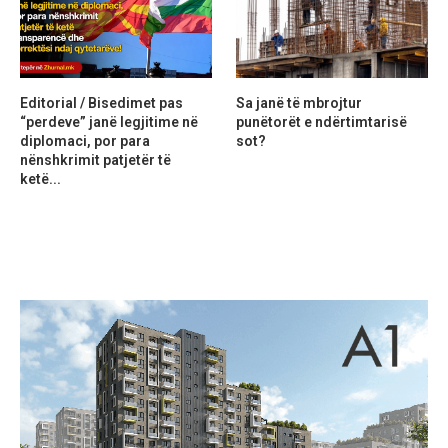
Editorial / Bisedimet pas
Sa janë të mbrojtur
“perdeve” janë legjitime në
punëtorët e ndërtimtarisë
diplomaci, por para
sot?
nënshkrimit patjetër të
ketë...