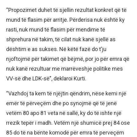
“Propozimet duhet të sjellin rezultat konkret që të
mund të flasim për arritje. Përderisa nuk është ky
rasti, nuk mund të flasim për mendime të
shprehura në takim, të cilat nuk kanë sjellë as
dështim e as sukses. Në këtë fazë do t’ju
njoftojmë për takimet që bëjmë, por jo për emra që
nuk kanë rezultuar me marrëveshje politike mes
VV-së dhe LDK-së”, deklaroi Kurti.
“Vazhdoj ta kem të njëjtin qëndrim, nëse kemi një
emër të përveçëm dhe po synojmë që të jenë
vetëm 80 apo 81 veta në sallë, ky do të ishte një
rrezik tepër i madh. Vetëm një shumicë prej 84 ose
85 do të na bënte komodë për emra të perveçëm