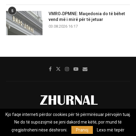
5
VMRO‑DPMNE: Maqedonia do të bëhet
vend më i mirë për të jetuar
03.08.2026 16:17
Kjo faqe interneti përdor cookies për të përmirësuar përvojën tuaj.
Rreth nesh
Impresumi
Marketing
Kontakt
Ne do të supozojmë se jeni dakord me këtë, por mund të
Privacy Policy
çregjistroheni nëse dëshironi.
Pranoj
Lexo më tepër