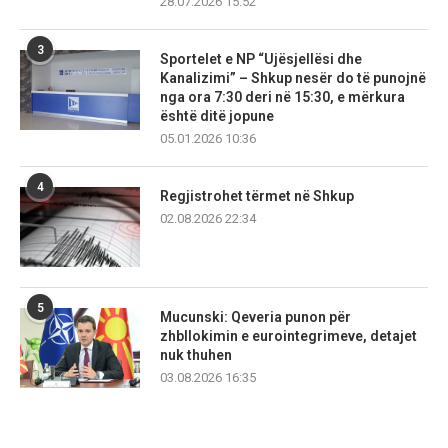
28.07.2026 15:52
3
Sportelet e NP “Ujësjellësi dhe
Kanalizimi” – Shkup nesër do të punojnë
nga ora 7:30 deri në 15:30, e mërkura
është ditë jopune
05.01.2026 10:36
4
Regjistrohet tërmet në Shkup
02.08.2026 22:34
5
Mucunski: Qeveria punon për
zhbllokimin e eurointegrimeve, detajet
nuk thuhen
03.08.2026 16:35