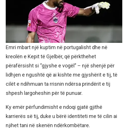
Emri mbart një kuptim në portugalisht dhe në
kreolën e Kepit të Gjelbër, që përkthehet
përafërsisht si “gjyshe e vogël” – një shenjë për
lidhjen e ngushtë që ai kishte me gjyshërit e tij, të
cilët e ndihmuan ta rrisnin ndërsa prindërit e tij
shpesh largoheshin për të punuar.
Ky emër përfundimisht e ndoqi gjatë gjithë
karrierës së tij, duke u bërë identiteti me të cilin ai
njihet tani në skenën ndërkombëtare.