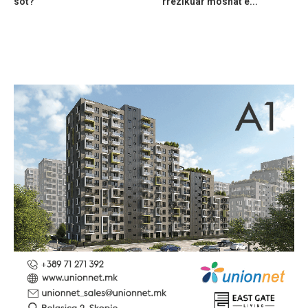
sot?
rrezikuar moshat e...