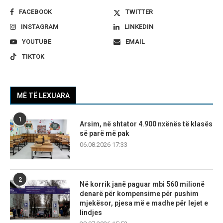
FACEBOOK
TWITTER
INSTAGRAM
LINKEDIN
YOUTUBE
EMAIL
TIKTOK
MË TË LEXUARA
1
Arsim, në shtator 4.900 nxënës të klasës
së parë më pak
06.08.2026 17:33
2
Në korrik janë paguar mbi 560 milionë
denarë për kompensime për pushim
mjekësor, pjesa më e madhe për lejet e
lindjes