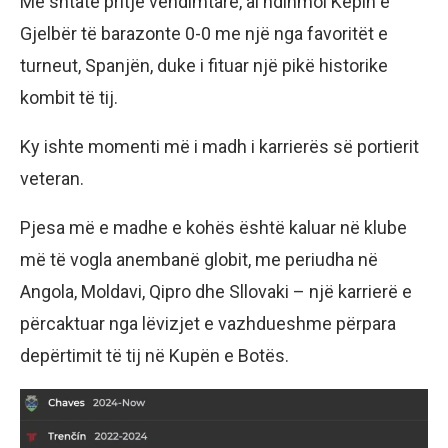
Me shtatë pritje vendimtare, ai ndihmoi Kepin e
Gjelbër të barazonte 0-0 me një nga favoritët e
turneut, Spanjën, duke i fituar një pikë historike
kombit të tij.
Ky ishte momenti më i madh i karrierës së portierit
veteran.
Pjesa më e madhe e kohës është kaluar në klube
më të vogla anembanë globit, me periudha në
Angola, Moldavi, Qipro dhe Sllovaki – një karrierë e
përcaktuar nga lëvizjet e vazhdueshme përpara
depërtimit të tij në Kupën e Botës.