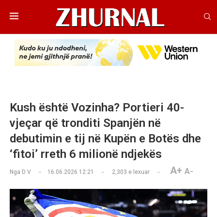
Kush është Vozinha? Portieri 40-
vjeçar që tronditi Spanjën në
debutimin e tij në Kupën e Botës dhe
‘fitoi’ rreth 6 milionë ndjekës
A+
A-
Nga
D V
16.06.2026 12:21
2,303
e lexuar