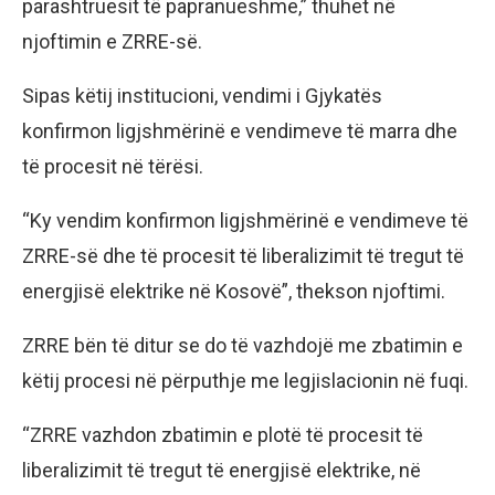
parashtruesit të papranueshme,” thuhet në
njoftimin e ZRRE-së.
Sipas këtij institucioni, vendimi i Gjykatës
konfirmon ligjshmërinë e vendimeve të marra dhe
të procesit në tërësi.
“Ky vendim konfirmon ligjshmërinë e vendimeve të
ZRRE-së dhe të procesit të liberalizimit të tregut të
energjisë elektrike në Kosovë”, thekson njoftimi.
ZRRE bën të ditur se do të vazhdojë me zbatimin e
këtij procesi në përputhje me legjislacionin në fuqi.
“ZRRE vazhdon zbatimin e plotë të procesit të
liberalizimit të tregut të energjisë elektrike, në