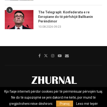
5
The Telegraph: Konfederata e re
Evropiane do të përfshijë Ballkanin
Perëndimor
10.08.2026 09:23
Kjo faqe interneti përdor cookies për të përmirësuar përvojën tuaj.
Rreth nesh
Impresumi
Marketing
Kontakt
Ne do të supozojmë se jeni dakord me këtë, por mund të
Privacy Policy
çregjistroheni nëse dëshironi.
Pranoj
Lexo më tepër