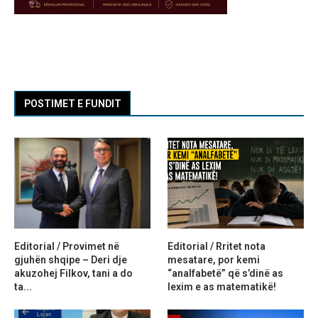
POSTIMET E FUNDIT
Editorial / Provimet në
Editorial / Rritet nota
gjuhën shqipe – Deri dje
mesatare, por kemi
akuzohej Filkov, tani a do
“analfabetë” që s’dinë as
ta...
lexim e as matematikë!