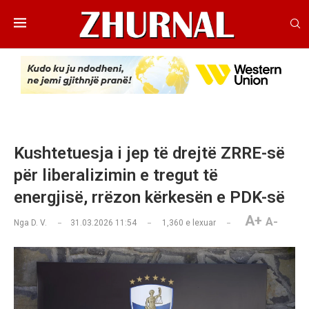
Kushtetuesja i jep të drejtë ZRRE-së
për liberalizimin e tregut të
energjisë, rrëzon kërkesën e PDK-së
A+
A-
Nga
D. V.
31.03.2026 11:54
1,360
e lexuar