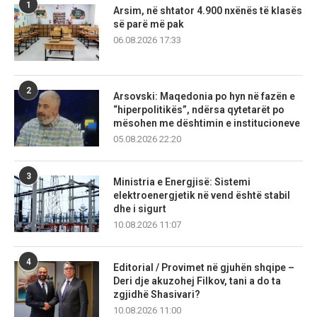
1
Arsim, në shtator 4.900 nxënës të klasës
së parë më pak
06.08.2026 17:33
2
Arsovski: Maqedonia po hyn në fazën e
“hiperpolitikës”, ndërsa qytetarët po
mësohen me dështimin e institucioneve
05.08.2026 22:20
3
Ministria e Energjisë: Sistemi
elektroenergjetik në vend është stabil
dhe i sigurt
10.08.2026 11:07
4
Editorial / Provimet në gjuhën shqipe –
Deri dje akuzohej Filkov, tani a do ta
zgjidhë Shasivari?
10.08.2026 11:00