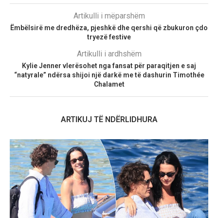
Artikulli i mëparshëm
Ëmbëlsirë me dredhëza, pjeshkë dhe qershi që zbukuron çdo
tryezë festive
Artikulli i ardhshëm
Kylie Jenner vlerësohet nga fansat për paraqitjen e saj
“natyrale” ndërsa shijoi një darkë me të dashurin Timothée
Chalamet
ARTIKUJ TË NDËRLIDHURA