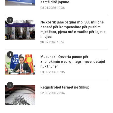
është ditë jopune
05.01.2026 10:36
3
Në korrik janë paguar mbi 560 milionë
denarë për kompensime për pushim
mjekësor, pjesa më e madhe për lejet e
lindjes
28.07.2026 15:52
4
Mucunski: Qeveria punon për
zhbllokimin e eurointegrimeve, detajet
nuk thuhen
03.08.2026 16:35
5
Regjistrohet tërmet në Shkup
02.08.2026 22:34