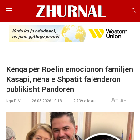
Kënga për Roelin emocionon familjen
Kasapi, nëna e Shpatit falënderon
publikisht Pandorën
A+
A-
Nga
D. V.
26.05.2026 10:18
2,739
e lexuar