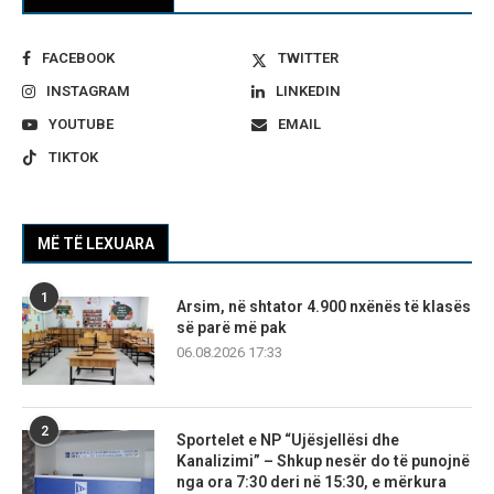
FACEBOOK
TWITTER
INSTAGRAM
LINKEDIN
YOUTUBE
EMAIL
TIKTOK
MË TË LEXUARA
1
Arsim, në shtator 4.900 nxënës të klasës
së parë më pak
06.08.2026 17:33
2
Sportelet e NP “Ujësjellësi dhe
Kanalizimi” – Shkup nesër do të punojnë
nga ora 7:30 deri në 15:30, e mërkura