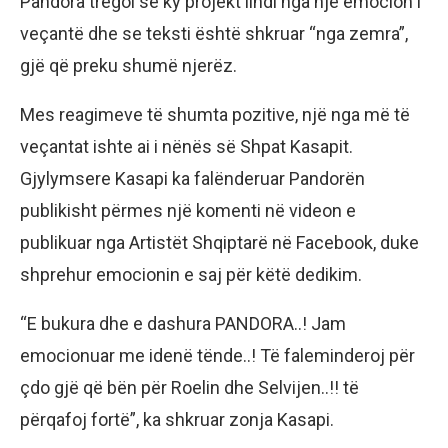
Pandora tregoi se ky projekt lindi nga një emocion i
veçantë dhe se teksti është shkruar “nga zemra”,
gjë që preku shumë njerëz.
Mes reagimeve të shumta pozitive, një nga më të
veçantat ishte ai i nënës së Shpat Kasapit.
Gjylymsere Kasapi ka falënderuar Pandorën
publikisht përmes një komenti në videon e
publikuar nga Artistët Shqiptarë në Facebook, duke
shprehur emocionin e saj për këtë dedikim.
“E bukura dhe e dashura PANDORA..! Jam
emocionuar me idenë tënde..! Të faleminderoj për
çdo gjë që bën për Roelin dhe Selvijen..!! të
përqafoj fortë”, ka shkruar zonja Kasapi.