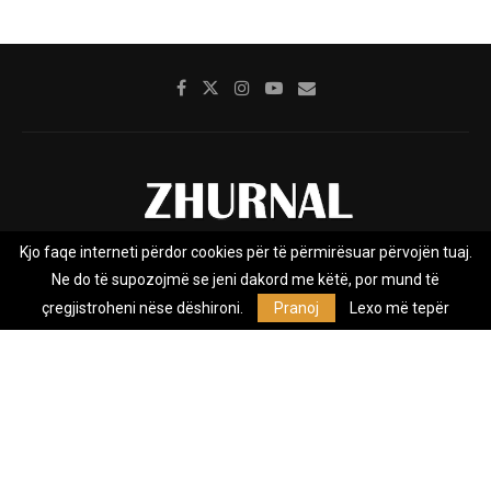
Kjo faqe interneti përdor cookies për të përmirësuar përvojën tuaj.
Rreth nesh
Impresumi
Marketing
Kontakt
Ne do të supozojmë se jeni dakord me këtë, por mund të
Privacy Policy
çregjistroheni nëse dëshironi.
Pranoj
Lexo më tepër
Zhurnal.mk është Agjenci e Lajmeve e pavarur, e themeluar në vitin
2009, që e mbulon Maqedoninë, Kosovën, Shqipërinë edhe lajmet
nga bota.
@2026 - All Right Reserved. Designed and Developed by
Anet.Com.Mk