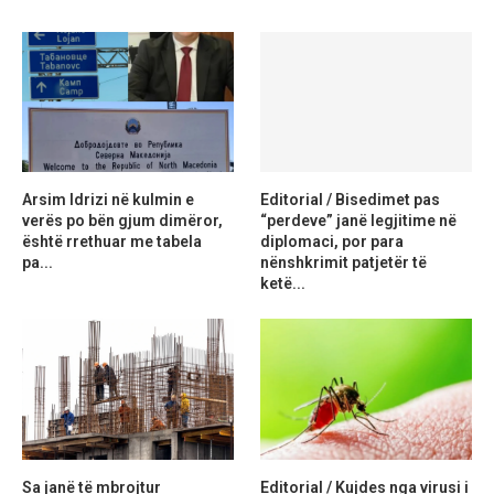
Arsim Idrizi në kulmin e
Editorial / Bisedimet pas
verës po bën gjum dimëror,
“perdeve” janë legjitime në
është rrethuar me tabela
diplomaci, por para
pa...
nënshkrimit patjetër të
ketë...
Sa janë të mbrojtur
Editorial / Kujdes nga virusi i