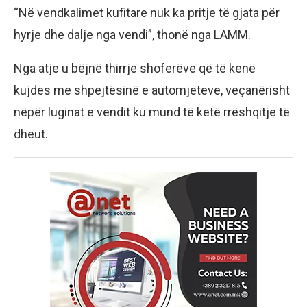
“Në vendkalimet kufitare nuk ka pritje të gjata për
hyrje dhe dalje nga vendi”, thonë nga LAMM.
Nga atje u bëjnë thirrje shoferëve që të kenë
kujdes me shpejtësinë e automjeteve, veçanërisht
nëpër luginat e vendit ku mund të ketë rrëshqitje të
dheut.