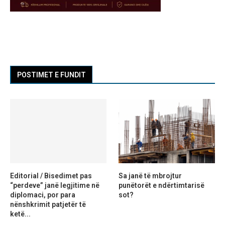
POSTIMET E FUNDIT
Editorial / Bisedimet pas
Sa janë të mbrojtur
“perdeve” janë legjitime në
punëtorët e ndërtimtarisë
diplomaci, por para
sot?
nënshkrimit patjetër të
ketë...