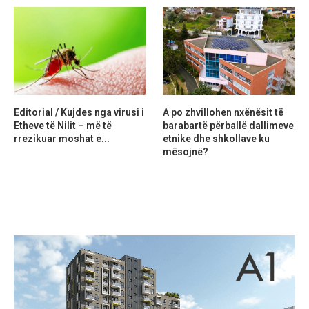
Editorial / Kujdes nga virusi i
A po zhvillohen nxënësit të
Etheve të Nilit – më të
barabartë përballë dallimeve
rrezikuar moshat e...
etnike dhe shkollave ku
mësojnë?