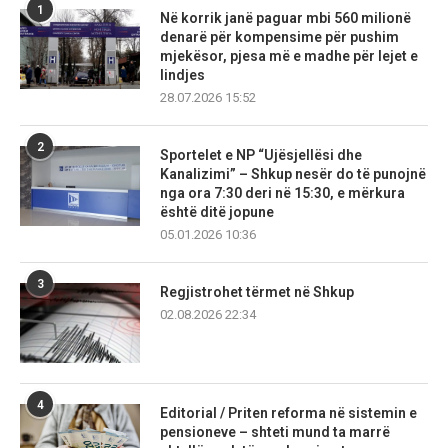
1
Në korrik janë paguar mbi 560 milionë
denarë për kompensime për pushim
mjekësor, pjesa më e madhe për lejet e
lindjes
28.07.2026 15:52
2
Sportelet e NP “Ujësjellësi dhe
Kanalizimi” – Shkup nesër do të punojnë
nga ora 7:30 deri në 15:30, e mërkura
është ditë jopune
05.01.2026 10:36
3
Regjistrohet tërmet në Shkup
02.08.2026 22:34
4
Editorial / Priten reforma në sistemin e
pensioneve – shteti mund ta marrë