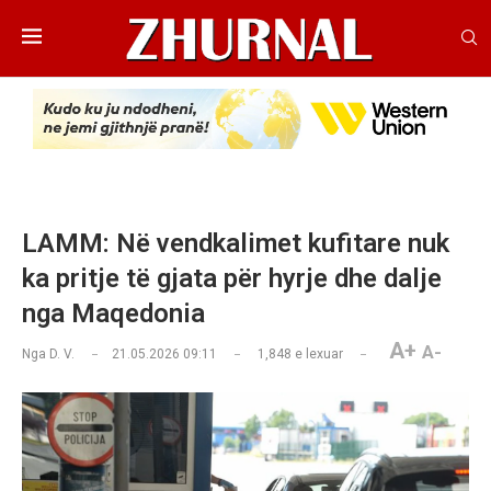
LAMM: Në vendkalimet kufitare nuk
ka pritje të gjata për hyrje dhe dalje
nga Maqedonia
A+
A-
Nga
D. V.
21.05.2026 09:11
1,848
e lexuar