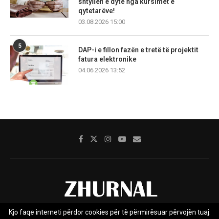
shtyllën e dytë nga kursimet e
qytetarëve!
03.08.2026 15:00
5
DAP-i e fillon fazën e tretë të projektit
fatura elektronike
04.06.2026 13:52
Kjo faqe interneti përdor cookies për të përmirësuar përvojën tuaj.