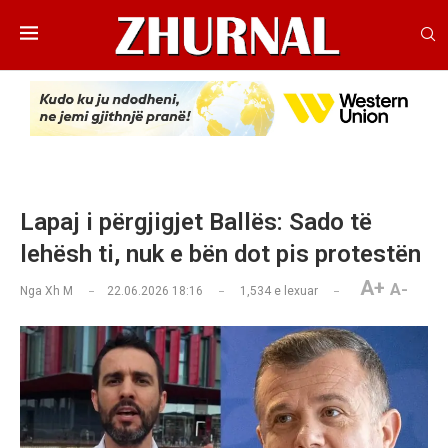
Lapaj i përgjigjet Ballës: Sado të
lehësh ti, nuk e bën dot pis protestën
A+
A-
Nga
Xh M
22.06.2026 18:16
1,534
e lexuar