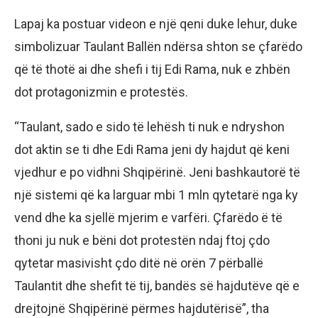
Lapaj ka postuar videon e një qeni duke lehur, duke
simbolizuar Taulant Ballën ndërsa shton se çfarëdo
që të thotë ai dhe shefi i tij Edi Rama, nuk e zhbën
dot protagonizmin e protestës.
“Taulant, sado e sido të lehësh ti nuk e ndryshon
dot aktin se ti dhe Edi Rama jeni dy hajdut që keni
vjedhur e po vidhni Shqipërinë. Jeni bashkautorë të
një sistemi që ka larguar mbi 1 mln qytetarë nga ky
vend dhe ka sjellë mjerim e varfëri. Çfarëdo ë të
thoni ju nuk e bëni dot protestën ndaj ftoj çdo
qytetar masivisht çdo ditë në orën 7 përballë
Taulantit dhe shefit të tij, bandës së hajdutëve që e
drejtojnë Shqipërinë përmes hajdutërisë”, tha