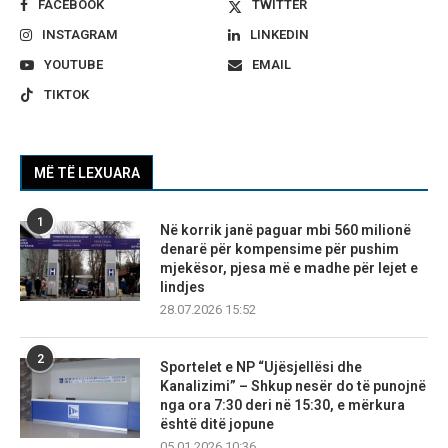
FACEBOOK
TWITTER
INSTAGRAM
LINKEDIN
YOUTUBE
EMAIL
TIKTOK
MË TË LEXUARA
1
Në korrik janë paguar mbi 560 milionë
denarë për kompensime për pushim
mjekësor, pjesa më e madhe për lejet e
lindjes
28.07.2026 15:52
2
Sportelet e NP “Ujësjellësi dhe
Kanalizimi” – Shkup nesër do të punojnë
nga ora 7:30 deri në 15:30, e mërkura
është ditë jopune
05.01.2026 10:36