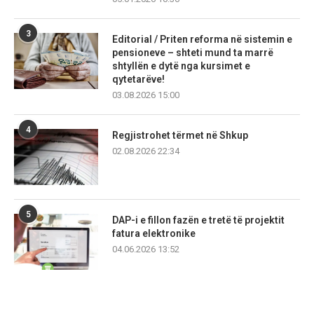
3
Editorial / Priten reforma në sistemin e
pensioneve – shteti mund ta marrë
shtyllën e dytë nga kursimet e
qytetarëve!
03.08.2026 15:00
4
Regjistrohet tërmet në Shkup
02.08.2026 22:34
5
DAP-i e fillon fazën e tretë të projektit
fatura elektronike
04.06.2026 13:52