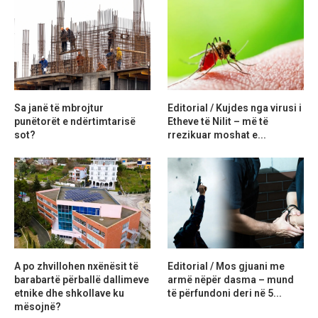
Sa janë të mbrojtur
Editorial / Kujdes nga virusi i
punëtorët e ndërtimtarisë
Etheve të Nilit – më të
sot?
rrezikuar moshat e...
A po zhvillohen nxënësit të
Editorial / Mos gjuani me
barabartë përballë dallimeve
armë nëpër dasma – mund
etnike dhe shkollave ku
të përfundoni deri në 5...
mësojnë?