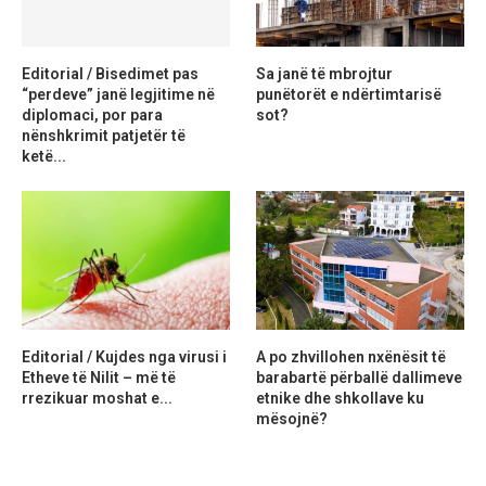
Editorial / Bisedimet pas
Sa janë të mbrojtur
“perdeve” janë legjitime në
punëtorët e ndërtimtarisë
diplomaci, por para
sot?
nënshkrimit patjetër të
ketë...
Editorial / Kujdes nga virusi i
A po zhvillohen nxënësit të
Etheve të Nilit – më të
barabartë përballë dallimeve
rrezikuar moshat e...
etnike dhe shkollave ku
mësojnë?