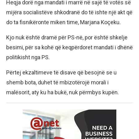
Heqja dorë nga mandati i marrë në sajë të votës së
mijëra socialistëve shkodranë do të ishte një akt që
do ta fisnikëronte miken time, Marjana Koçeku.
Kjo nuk është dramë për PS-në, por është shkelje
besimi, për sa kohë që keqpërdoret mandati i dhënë
politikisht nga PS.
Përtej ekzaltimeve të disave që besojnë se u
shemb bota, duhet të mbizotërojë morali i
malësorit, aty ku ha bukë, nuk përmbys kupën.