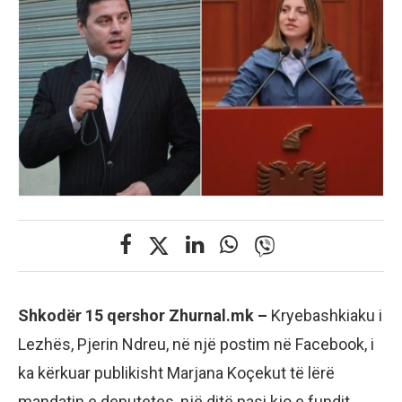
Shkodër 15 qershor Zhurnal.mk –
Kryebashkiaku i
Lezhës, Pjerin Ndreu, në një postim në Facebook, i
ka kërkuar publikisht Marjana Koçekut të lërë
mandatin e deputetes, një ditë pasi kjo e fundit