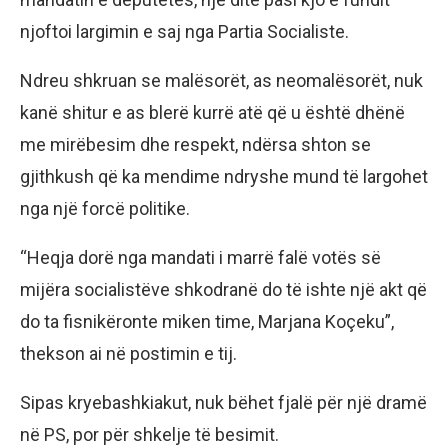
njoftoi largimin e saj nga Partia Socialiste.
Ndreu shkruan se malësorët, as neomalësorët, nuk
kanë shitur e as blerë kurrë atë që u është dhënë
me mirëbesim dhe respekt, ndërsa shton se
gjithkush që ka mendime ndryshe mund të largohet
nga një forcë politike.
“Heqja dorë nga mandati i marrë falë votës së
mijëra socialistëve shkodranë do të ishte një akt që
do ta fisnikëronte miken time, Marjana Koçeku”,
thekson ai në postimin e tij.
Sipas kryebashkiakut, nuk bëhet fjalë për një dramë
në PS, por për shkelje të besimit.