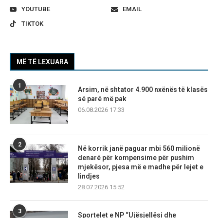
YOUTUBE
EMAIL
TIKTOK
MË TË LEXUARA
1
Arsim, në shtator 4.900 nxënës të klasës
së parë më pak
06.08.2026 17:33
2
Në korrik janë paguar mbi 560 milionë
denarë për kompensime për pushim
mjekësor, pjesa më e madhe për lejet e
lindjes
28.07.2026 15:52
3
Sportelet e NP “Ujësjellësi dhe