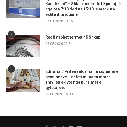
Kanalizimi” – Shkup nesër do të punojnë
nga ora 7:30 deri në 15:30, e mërkura
është ditë jopune
05.01.2026 10:36
4
Regjistrohet tërmet në Shkup
02.08.2026 22:34
5
Editorial / Priten reforma në sistemin e
pensioneve – shteti mund ta marrë
shtyllën e dytë nga kursimet e
qytetarëve!
03.08.2026 15:00