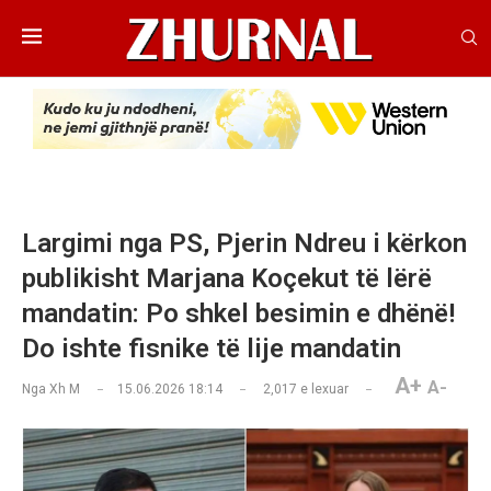
Largimi nga PS, Pjerin Ndreu i kërkon
publikisht Marjana Koçekut të lërë
mandatin: Po shkel besimin e dhënë!
Do ishte fisnike të lije mandatin
A+
A-
Nga
Xh M
15.06.2026 18:14
2,017
e lexuar