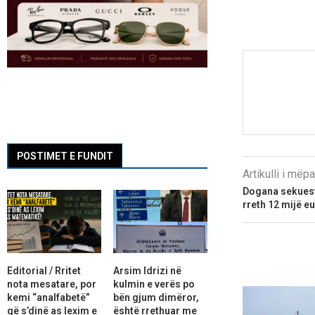
POSTIMET E FUNDIT
Artikulli i më
Dogana sekuest
rreth 12 mijë e
Editorial / Rritet
Arsim Idrizi në
nota mesatare, por
kulmin e verës po
kemi “analfabetë”
bën gjum dimëror,
që s’dinë as lexim e
është rrethuar me