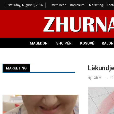
Saturday, August 8, 2026
Rreth nesh
Impresumi
Marketing
Kont
MAQEDONI
SHQIPËRI
KOSOVË
RAJON 
Lëkundje
MARKETING
Nga
Xh M
19