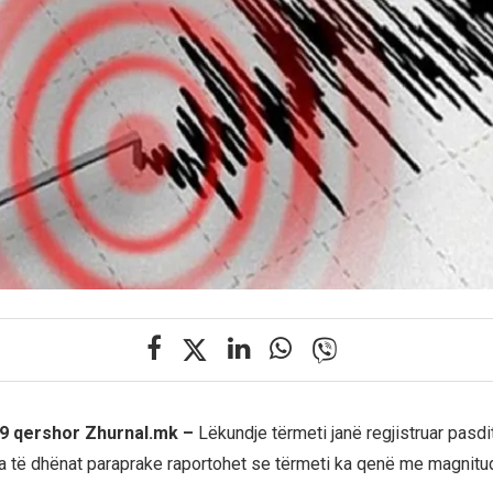
19 qershor Zhurnal.mk –
Lëkundje tërmeti janë regjistruar pasd
ga të dhënat paraprake raportohet se tërmeti ka qenë me magnitud