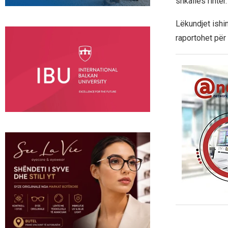
shkallës rihter.
Lëkundjet ishi
raportohet për