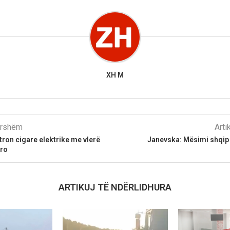
XH M
parshëm
Arti
ron cigare elektrike me vlerë
Janevska: Mësimi shqip 
uro
ARTIKUJ TË NDËRLIDHURA