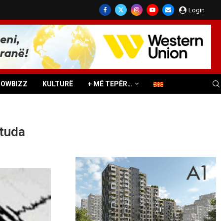
Login
HOWBIZZ
KULTURË
+ MË TEPËR…
ituda