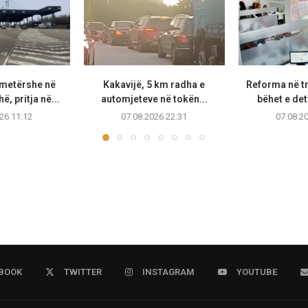
metërshe në
Kakavijë, 5 km radha e
Reforma në t
, pritja në...
automjeteve në tokën...
bëhet e de
26 11:12
07.08.2026 22:31
07.08.2
BOOK
TWITTER
INSTAGRAM
YOUTUBE