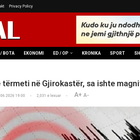
akt
Privacy Policy
/ BOTA
EKONOMI
ED / OP
KRONIKA
SPORT
S
 tërmeti në Gjirokastër, sa ishte magn
A+
A-
.06.2026 19:00
2,031
e lexuar