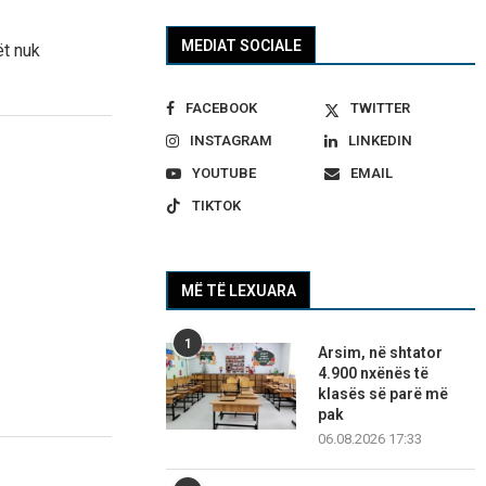
MEDIAT SOCIALE
ët nuk
FACEBOOK
TWITTER
INSTAGRAM
LINKEDIN
YOUTUBE
EMAIL
TIKTOK
MË TË LEXUARA
1
Arsim, në shtator
4.900 nxënës të
klasës së parë më
pak
06.08.2026 17:33