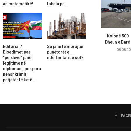
as matematikë!
tabela pa...
Kolonë 500-
Dheun e Bardhë
Editorial /
Sa janë të mbrojtur
08.08.20
Bisedimet pas
punëtorët e
“perdeve” janë
ndërtimtarisë sot?
legjitime në
diplomaci, por para
nënshkrimit
patjetër të ketë...
FACE