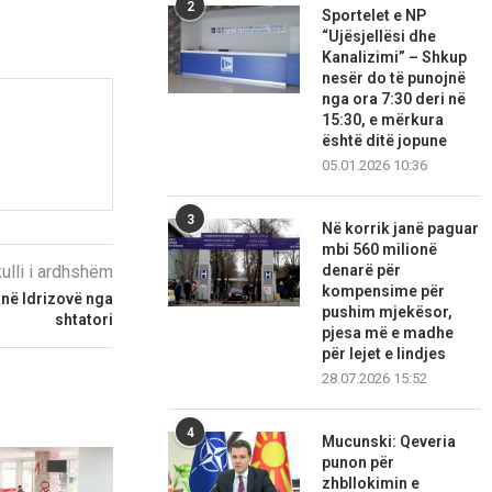
2
Sportelet e NP
“Ujësjellësi dhe
Kanalizimi” – Shkup
nesër do të punojnë
nga ora 7:30 deri në
15:30, e mërkura
është ditë jopune
05.01.2026 10:36
3
Në korrik janë paguar
mbi 560 milionë
kulli i ardhshëm
denarë për
kompensime për
në Idrizovë nga
pushim mjekësor,
shtatori
pjesa më e madhe
për lejet e lindjes
28.07.2026 15:52
4
Mucunski: Qeveria
punon për
zhbllokimin e