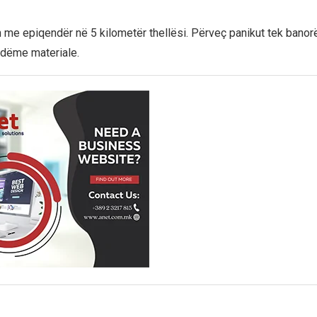
n me epiqendër në 5 kilometër thellësi. Përveç panikut tek banor
 dëme materiale.