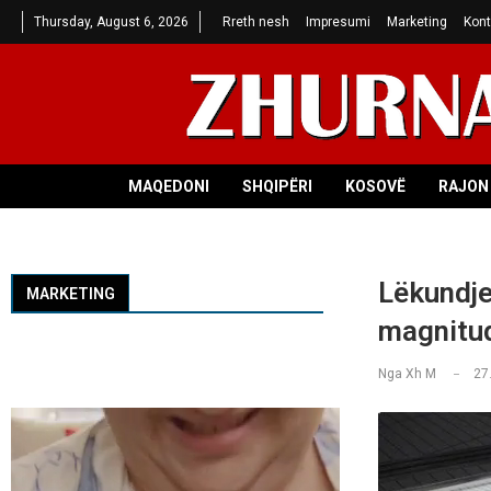
Thursday, August 6, 2026
Rreth nesh
Impresumi
Marketing
Kont
MAQEDONI
SHQIPËRI
KOSOVË
RAJON 
Lëkundje
MARKETING
magnitu
Nga
Xh M
27