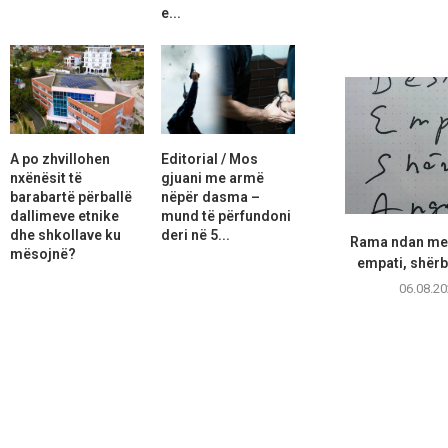
e...
A po zhvillohen
Editorial / Mos
nxënësit të
gjuani me armë
barabartë përballë
nëpër dasma –
dallimeve etnike
mund të përfundoni
dhe shkollave ku
deri në 5...
Rama ndan mes
mësojnë?
empati, shër
06.08.20