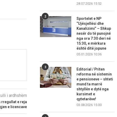
28.07.2026 15:52
2
Sportelet e NP
“Ujësjellësi dhe
Kanalizimi” – Shkup
nesër do të punojnë
nga ora 7:30 deri në
15:30, e mërkura
është ditë jopune
05.01.2026 10:36
3
Editorial / Priten
reforma në sistemin
e pensioneve – shteti
mund ta marrë
shtyllën e dytë nga
kursimet e
kulli i ardhshëm
qytetarëve!
 rregullat e reja
03.08.2026 15:00
qjen e licencave