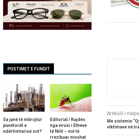
POSTIMET E FUNDIT
Artikulli i më
Sa janë të mbrojtur
Editorial / Kujdes
Me sistemin “Qyt
punëtorët e
nga virusi i Etheve
viktimave në tr
ndërtimtarisë sot?
të Nilit – më të
rrezikuar moshat