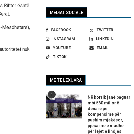
s Rihter është
MEDIAT SOCIALE
erat.
o-Mesdhetare),
FACEBOOK
TWITTER
INSTAGRAM
LINKEDIN
YOUTUBE
EMAIL
autoritetet nuk
TIKTOK
MË TË LEXUARA
1
Në korrik janë paguar
mbi 560 milionë
denarë për
kompensime për
pushim mjekësor,
pjesa më e madhe
për lejet e lindjes