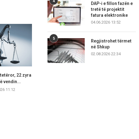
4
DAP-i e fillon fazën e
tretë të projektit
fatura elektronike
04.06.2026 13:52
5
Regjistrohet tërmet
në Shkup
02.08.2026 22:34
etëror, 22 zyra
I dënuar për tre vrasje,
Nga 28 vatra 
hë vendin...
deportohet nga SHBA...
orë
026 11:12
06.08.2026 11:10
06.08.2