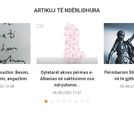
ARTIKUJ TË NDËRLIDHURA
azhin: Besim,
Qytetarët akses përmes e-
Përmbarimi Sht
bim, angazhim
Albanias në saktësimin ose
në të gjit
ndryshimin...
26 13:08
06.08.2
06.08.2026 12:47