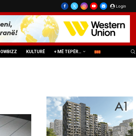
Login
HOWBIZZ
KULTURË
+ MË TEPËR…