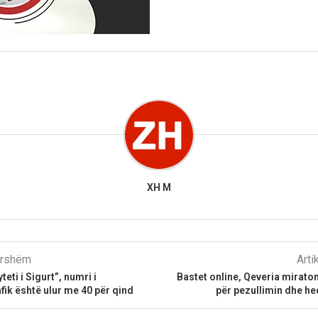
XH M
parshëm
Arti
eti i Sigurt”, numri i
Bastet online, Qeveria miraton
afik është ulur me 40 për qind
për pezullimin dhe he