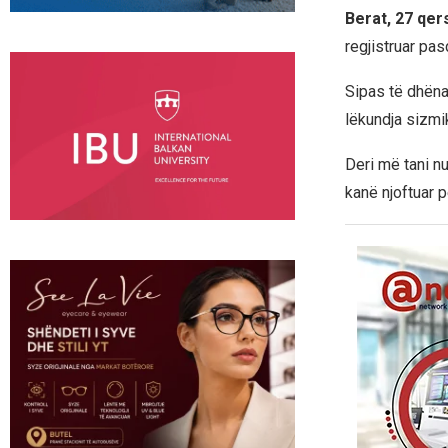
Berat, 27 qe
regjistruar pa
Sipas të dhën
lëkundja sizmik
Deri më tani n
kanë njoftuar 