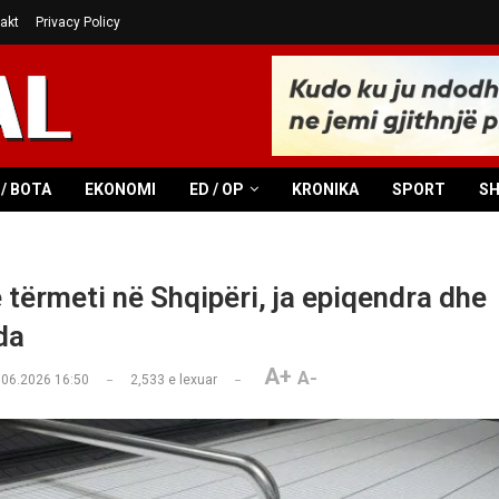
akt
Privacy Policy
/ BOTA
EKONOMI
ED / OP
KRONIKA
SPORT
S
 tërmeti në Shqipëri, ja epiqendra dhe
da
A+
A-
.06.2026 16:50
2,533
e lexuar