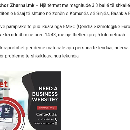
rshor Zhurnal.mk –
Një tërmet me magnitudë 3.3 ballë të shkallë
sditen e kësaj të shtune në zonën e Komunës së Sinjës, Bashkia B
ave paraprake të publikuara nga EMSC (Qendra Sizmologjike Eur
e ka ndodhur në orën 14:43, me një thellësi prej 5 kilometrash.
uk raportohet për dëme materiale apo persona të lënduar, ndërsa 
për probleme të shkaktuara nga lëkundja.