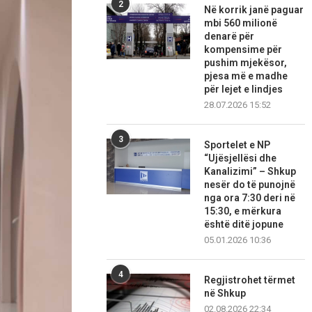
2
Në korrik janë paguar
mbi 560 milionë
denarë për
kompensime për
pushim mjekësor,
pjesa më e madhe
për lejet e lindjes
28.07.2026 15:52
3
Sportelet e NP
“Ujësjellësi dhe
Kanalizimi” – Shkup
nesër do të punojnë
nga ora 7:30 deri në
15:30, e mërkura
është ditë jopune
05.01.2026 10:36
4
Regjistrohet tërmet
në Shkup
02.08.2026 22:34