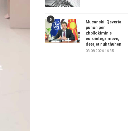
5
Mucunski: Qeveria
punon për
zhbllokimin e
eurointegrimeve,
detajet nuk thuhen
03.08.2026 16:35