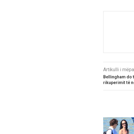
Artikulli i më
Bellingham do t
rikuperimit të n