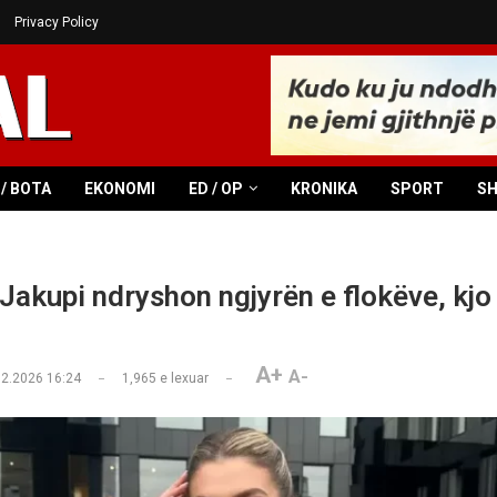
Privacy Policy
/ BOTA
EKONOMI
ED / OP
KRONIKA
SPORT
S
Jakupi ndryshon ngjyrën e flokëve, kjo
A+
A-
02.2026 16:24
1,965
e lexuar