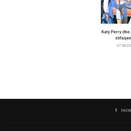
Katy Perry dhe
shfaqen 
07.08.20
FACE