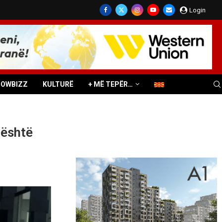
Login
HOWBIZZ
KULTURË
+ MË TEPËR…
 është