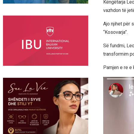
Këngëtarja Leo
vazhdon të jet
Ajo njihet për 
“Kosovarja”.
Së fundmi, Leo
transformim po 
Pamjen e re e 