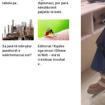
tabela pa...
diplomaci, por para
nënshkrimit
patjetër të ketë...
Sa janë të mbrojtur
Editorial / Kujdes
punëtorët e
nga virusi i Etheve
ndërtimtarisë sot?
të Nilit – më të
rrezikuar moshat
e...