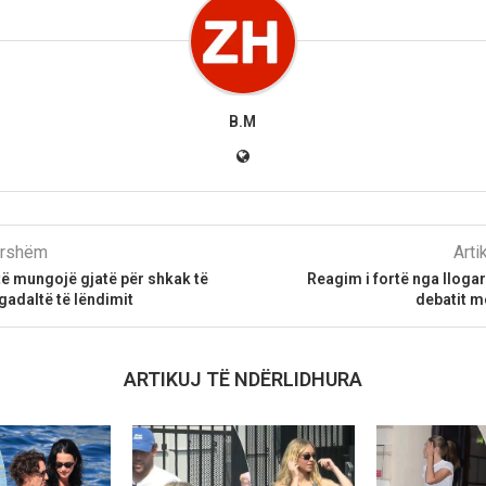
B.M
parshëm
Arti
ë mungojë gjatë për shkak të
Reagim i fortë nga llogar
gadaltë të lëndimit
debatit m
ARTIKUJ TË NDËRLIDHURA