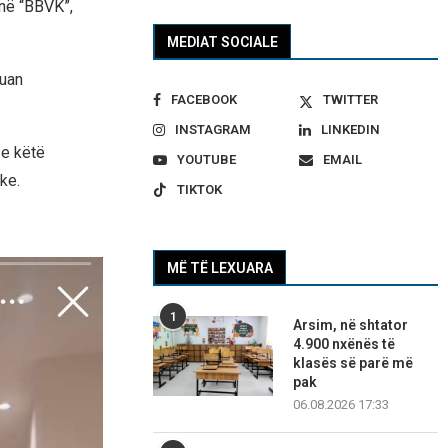
 në “BBVK”,
MEDIAT SOCIALE
ruan
FACEBOOK
TWITTER
INSTAGRAM
LINKEDIN
se këtë
YOUTUBE
EMAIL
ke.
TIKTOK
MË TË LEXUARA
1
Arsim, në shtator
4.900 nxënës të
klasës së parë më
pak
06.08.2026 17:33