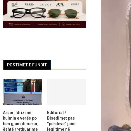
POSTIMET E FUNDIT
Arsim Idrizi në
Editorial /
kulmin e verës po
Bisedimet pas
bën gjum dimëror,
“perdeve” janë
është rrethuar me
legjitime në