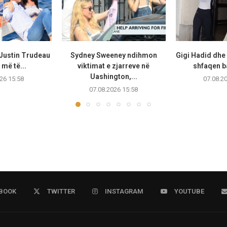
 Justin Trudeau
Sydney Sweeney ndihmon
Gigi Hadid dhe
më të...
viktimat e zjarreve në
shfaqen b
Uashington,...
26 15:58
07.08.2
07.08.2026 15:58
BOOK
TWITTER
INSTAGRAM
YOUTUBE