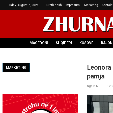
Friday, August 7, 2026
Rreth nesh
Impresumi
Marketing
Kontakt
MAQEDONI
SHQIPËRI
KOSOVË
RAJON 
Leonora 
MARKETING
pamja
Nga
B.M
12.