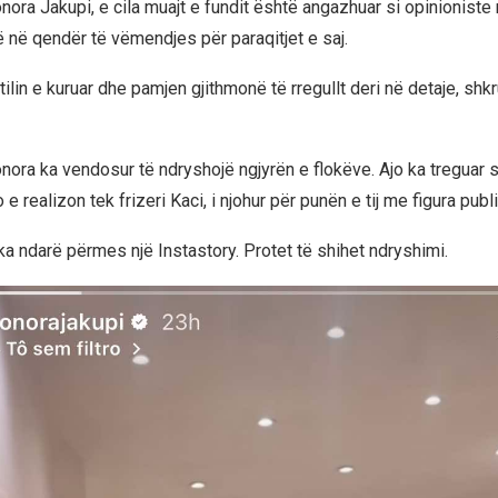
nora Jakupi, e cila muajt e fundit është angazhuar si opinioniste
ë në qendër të vëmendjes për paraqitjet e saj.
stilin e kuruar dhe pamjen gjithmonë të rregullt deri në detaje, shk
nora ka vendosur të ndryshojë ngjyrën e flokëve. Ajo ka treguar 
e realizon tek frizeri Kaci, i njohur për punën e tij me figura publi
ka ndarë përmes një Instastory. Protet të shihet ndryshimi.