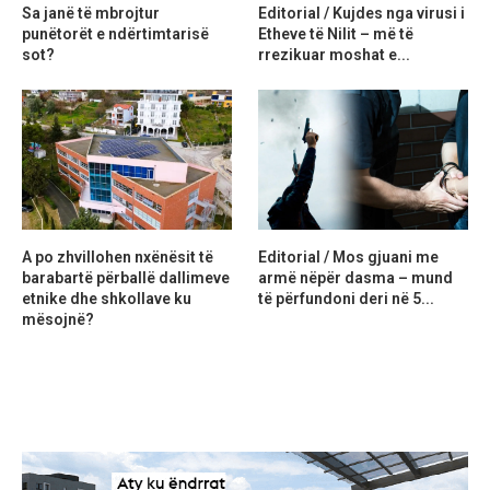
Sa janë të mbrojtur
Editorial / Kujdes nga virusi i
punëtorët e ndërtimtarisë
Etheve të Nilit – më të
sot?
rrezikuar moshat e...
A po zhvillohen nxënësit të
Editorial / Mos gjuani me
barabartë përballë dallimeve
armë nëpër dasma – mund
etnike dhe shkollave ku
të përfundoni deri në 5...
mësojnë?