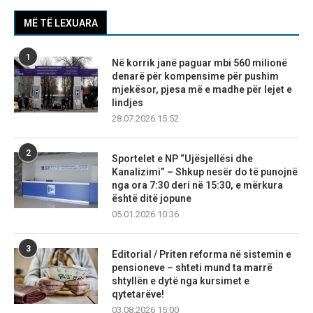
MË TË LEXUARA
1
Në korrik janë paguar mbi 560 milionë
denarë për kompensime për pushim
mjekësor, pjesa më e madhe për lejet e
lindjes
28.07.2026 15:52
2
Sportelet e NP “Ujësjellësi dhe
Kanalizimi” – Shkup nesër do të punojnë
nga ora 7:30 deri në 15:30, e mërkura
është ditë jopune
05.01.2026 10:36
3
Editorial / Priten reforma në sistemin e
pensioneve – shteti mund ta marrë
shtyllën e dytë nga kursimet e
qytetarëve!
03.08.2026 15:00