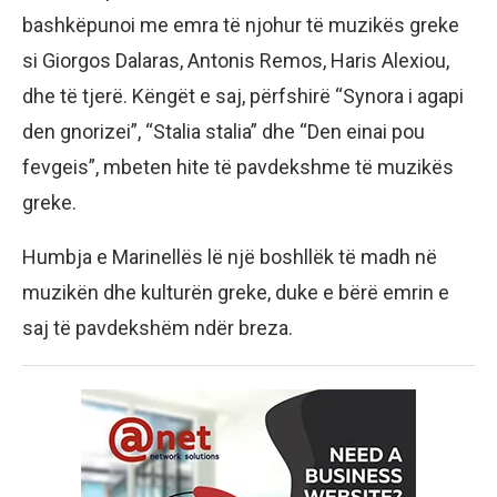
bashkëpunoi me emra të njohur të muzikës greke
si Giorgos Dalaras, Antonis Remos, Haris Alexiou,
dhe të tjerë. Këngët e saj, përfshirë “Synora i agapi
den gnorizei”, “Stalia stalia” dhe “Den einai pou
fevgeis”, mbeten hite të pavdekshme të muzikës
greke.
Humbja e Marinellës lë një boshllëk të madh në
muzikën dhe kulturën greke, duke e bërë emrin e
saj të pavdekshëm ndër breza.