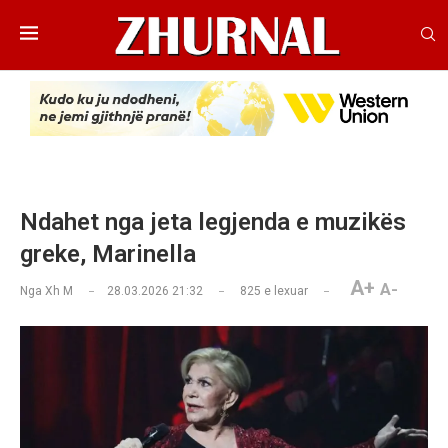
Ndahet nga jeta legjenda e muzikës
greke, Marinella
A+
A-
Nga
Xh M
28.03.2026 21:32
825
e lexuar