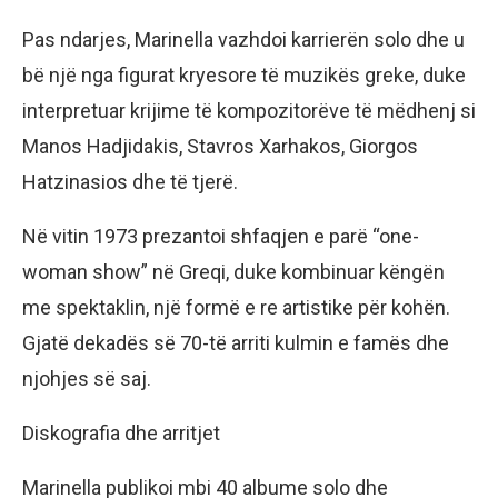
Pas ndarjes, Marinella vazhdoi karrierën solo dhe u
bë një nga figurat kryesore të muzikës greke, duke
interpretuar krijime të kompozitorëve të mëdhenj si
Manos Hadjidakis, Stavros Xarhakos, Giorgos
Hatzinasios dhe të tjerë.
Në vitin 1973 prezantoi shfaqjen e parë “one-
woman show” në Greqi, duke kombinuar këngën
me spektaklin, një formë e re artistike për kohën.
Gjatë dekadës së 70-të arriti kulmin e famës dhe
njohjes së saj.
Diskografia dhe arritjet
Marinella publikoi mbi 40 albume solo dhe