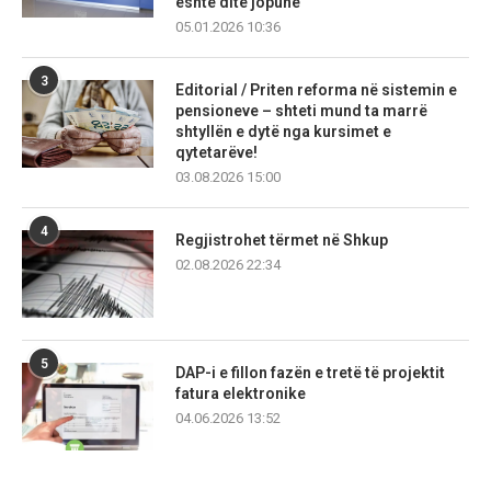
është ditë jopune
05.01.2026 10:36
3
Editorial / Priten reforma në sistemin e
pensioneve – shteti mund ta marrë
shtyllën e dytë nga kursimet e
qytetarëve!
03.08.2026 15:00
4
Regjistrohet tërmet në Shkup
02.08.2026 22:34
5
DAP-i e fillon fazën e tretë të projektit
fatura elektronike
04.06.2026 13:52