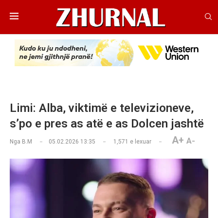
Limi: Alba, viktimë e televizioneve,
s’po e pres as atë e as Dolcen jashtë
A+
A-
Nga
B.M
05.02.2026 13:35
1,571
e lexuar