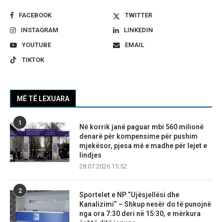
FACEBOOK
TWITTER
INSTAGRAM
LINKEDIN
YOUTUBE
EMAIL
TIKTOK
MË TË LEXUARA
1
Në korrik janë paguar mbi 560 milionë
denarë për kompensime për pushim
mjekësor, pjesa më e madhe për lejet e
lindjes
28.07.2026 15:52
2
Sportelet e NP “Ujësjellësi dhe
Kanalizimi” – Shkup nesër do të punojnë
nga ora 7:30 deri në 15:30, e mërkura