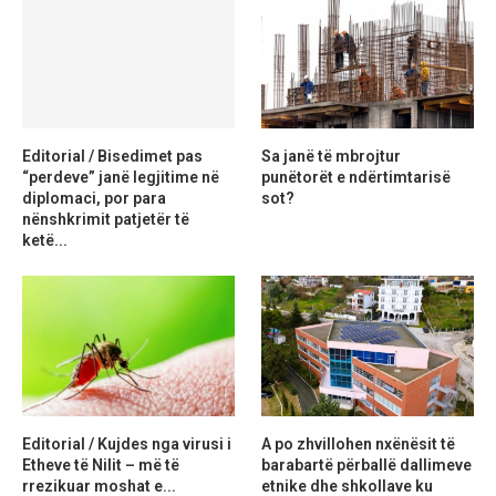
Editorial / Bisedimet pas
Sa janë të mbrojtur
“perdeve” janë legjitime në
punëtorët e ndërtimtarisë
diplomaci, por para
sot?
nënshkrimit patjetër të
ketë...
Editorial / Kujdes nga virusi i
A po zhvillohen nxënësit të
Etheve të Nilit – më të
barabartë përballë dallimeve
rrezikuar moshat e...
etnike dhe shkollave ku