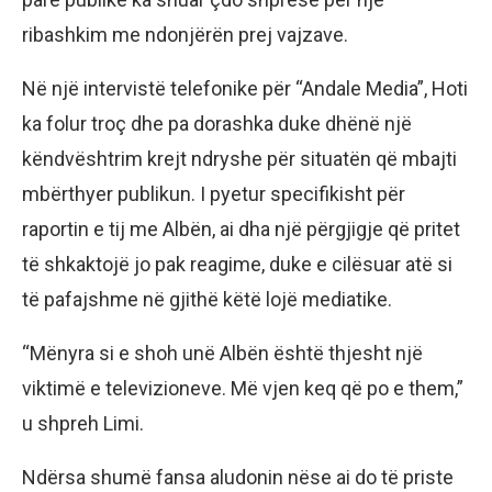
ribashkim me ndonjërën prej vajzave.
Në një intervistë telefonike për “Andale Media”, Hoti
ka folur troç dhe pa dorashka duke dhënë një
këndvështrim krejt ndryshe për situatën që mbajti
mbërthyer publikun. I pyetur specifikisht për
raportin e tij me Albën, ai dha një përgjigje që pritet
të shkaktojë jo pak reagime, duke e cilësuar atë si
të pafajshme në gjithë këtë lojë mediatike.
“Mënyra si e shoh unë Albën është thjesht një
viktimë e televizioneve. Më vjen keq që po e them,”
u shpreh Limi.
Ndërsa shumë fansa aludonin nëse ai do të priste