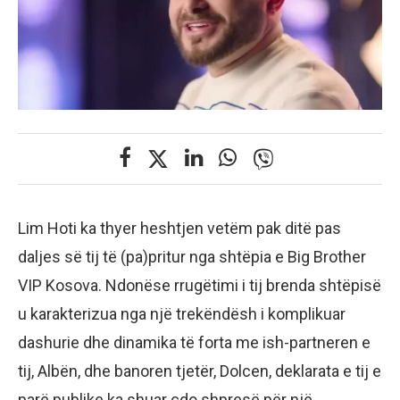
Lim Hoti ka thyer heshtjen vetëm pak ditë pas
daljes së tij të (pa)pritur nga shtëpia e Big Brother
VIP Kosova. Ndonëse rrugëtimi i tij brenda shtëpisë
u karakterizua nga një trekëndësh i komplikuar
dashurie dhe dinamika të forta me ish-partneren e
tij, Albën, dhe banoren tjetër, Dolcen, deklarata e tij e
parë publike ka shuar çdo shpresë për një