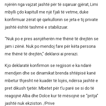
njërën nga vajzat jashtë për të sqaruar gjërat, Limi
mbylli çdo kapitull me një fjali të vetme, duke
konfirmuar zërat që qarkullonin se jeta e tij private
jashtë është tashmë e stabilizuar.
“Nuk po e pres asnjëherën me thënë të drejtën se
jam i zënë. Nuk po mendoj fare për këta persona
me thënë të drejtën,” deklaroi ai prerazi.
Kjo deklaratë konfirmon se regjisori e ka ndarë
mendjen dhe se dinamikat brenda shtëpisë kanë
mbetur thjesht në kuadër të lojës, ndërsa jashtë e
pret dikush tjetër. Mbetet për t’u parë se si do të
reagojnë Alba dhe Dolce kur të mësojnë se “pritja”
jashtë nuk ekziston. /Prive