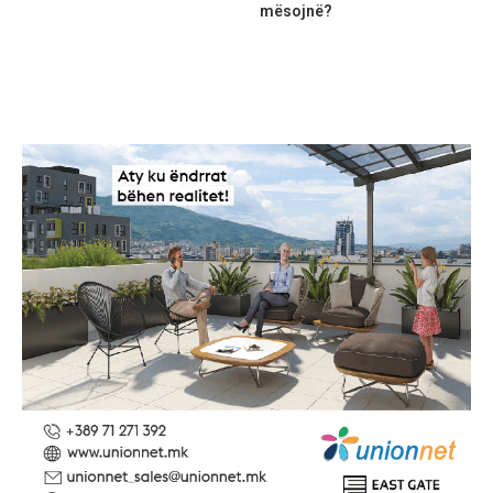
mësojnë?