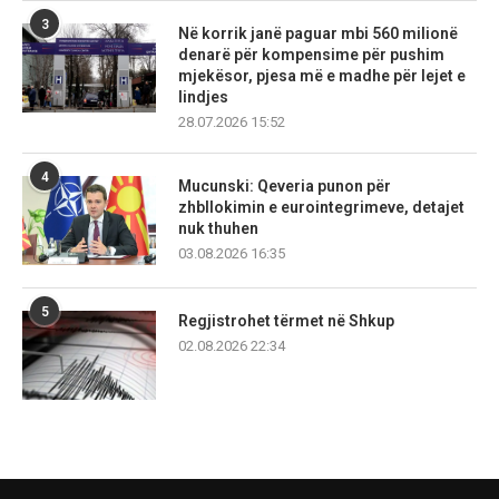
3
Në korrik janë paguar mbi 560 milionë
denarë për kompensime për pushim
mjekësor, pjesa më e madhe për lejet e
lindjes
28.07.2026 15:52
4
Mucunski: Qeveria punon për
zhbllokimin e eurointegrimeve, detajet
nuk thuhen
03.08.2026 16:35
5
Regjistrohet tërmet në Shkup
02.08.2026 22:34