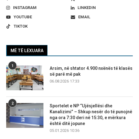
INSTAGRAM
LINKEDIN
YOUTUBE
EMAIL
TIKTOK
MË TË LEXUARA
1
Arsim, në shtator 4.900 nxënës të klasës
së parë më pak
06.08.2026 17:33
2
Sportelet e NP “Ujësjellësi dhe
Kanalizimi” – Shkup nesër do të punojnë
nga ora 7:30 deri në 15:30, e mërkura
është ditë jopune
05.01.2026 10:36