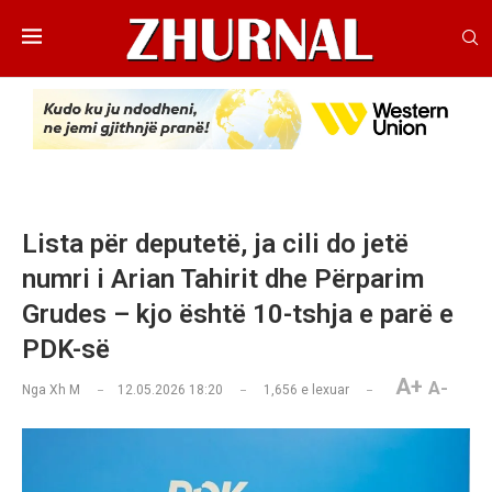
Lista për deputetë, ja cili do jetë
numri i Arian Tahirit dhe Përparim
Grudes – kjo është 10-tshja e parë e
PDK-së
A+
A-
Nga
Xh M
12.05.2026 18:20
1,656
e lexuar