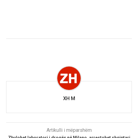
XH M
Artikulli i mëparshëm
Zbulohet laboratori i drogës në Milano, arrestohet shqiptari