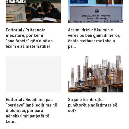
Editorial / Rritet nota
Arsim Idrizi në kulmin e
mesatare, por kemi
verës po bën gjum dimëror,
“analfabetë” që s’dinë as
është rrethuar me tabela
lexim e as matematikë!
pa...
Editorial / Bisedimet pas
Sa janë të mbrojtur
“perdeve” janë legjitime në
punëtorët e ndërtimtarisë
diplomaci, por para
sot?
nënshkrimit patjetër të
ketë...