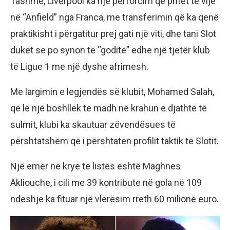
Tashmë, Liverpool ka një përforcim që pritet të vijë
në “Anfield” nga Franca, me transferimin që ka qenë
praktikisht i përgatitur prej gati një viti, dhe tani Slot
duket se po synon të “goditë” edhe një tjetër klub
të Ligue 1 me një dyshe afrimesh.
Me largimin e legjendës së klubit, Mohamed Salah,
që lë një boshllëk të madh në krahun e djathtë të
sulmit, klubi ka skautuar zëvendësues të
përshtatshëm që i përshtaten profilit taktik të Slotit.
Një emër në krye të listës është Maghnes
Akliouche, i cili me 39 kontribute në gola në 109
ndeshje ka fituar një vlerësim rreth 60 milionë euro.