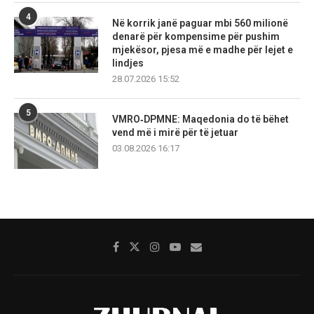
4
Në korrik janë paguar mbi 560 milionë
denarë për kompensime për pushim
mjekësor, pjesa më e madhe për lejet e
lindjes
28.07.2026 15:52
5
VMRO‑DPMNE: Maqedonia do të bëhet
vend më i mirë për të jetuar
03.08.2026 16:17