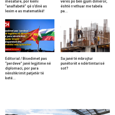
mesatare, por kemi
verës po bën gjum dimëror,
“analfabetë” që s’dinë as
është rrethuar me tabela
lexim e as matematikë!
pa...
Editorial / Bisedimet pas
Sa janë të mbrojtur
“perdeve” janë legjitime në
punëtorët e ndërtimtarisë
diplomaci, por para
sot?
nënshkrimit patjetër të
ketë...