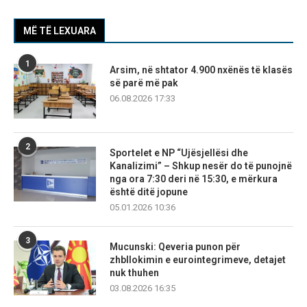
MË TË LEXUARA
1
Arsim, në shtator 4.900 nxënës të klasës
së parë më pak
06.08.2026 17:33
2
Sportelet e NP “Ujësjellësi dhe
Kanalizimi” – Shkup nesër do të punojnë
nga ora 7:30 deri në 15:30, e mërkura
është ditë jopune
05.01.2026 10:36
3
Mucunski: Qeveria punon për
zhbllokimin e eurointegrimeve, detajet
nuk thuhen
03.08.2026 16:35