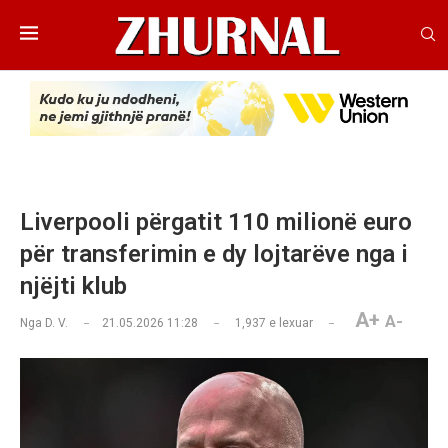
Liverpooli përgatit 110 milionë euro
për transferimin e dy lojtarëve nga i
njëjti klub
A+
A-
Nga
D. V.
21.05.2026 11:28
1,937
e lexuar