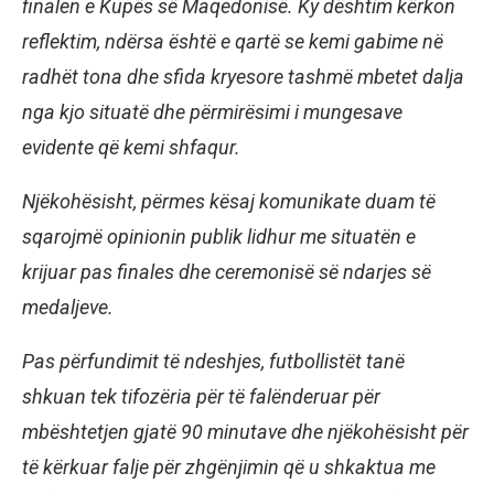
finalen e Kupës së Maqedonisë. Ky dështim kërkon
reflektim, ndërsa është e qartë se kemi gabime në
radhët tona dhe sfida kryesore tashmë mbetet dalja
nga kjo situatë dhe përmirësimi i mungesave
evidente që kemi shfaqur.
Njëkohësisht, përmes kësaj komunikate duam të
sqarojmë opinionin publik lidhur me situatën e
krijuar pas finales dhe ceremonisë së ndarjes së
medaljeve.
Pas përfundimit të ndeshjes, futbollistët tanë
shkuan tek tifozëria për të falënderuar për
mbështetjen gjatë 90 minutave dhe njëkohësisht për
të kërkuar falje për zhgënjimin që u shkaktua me