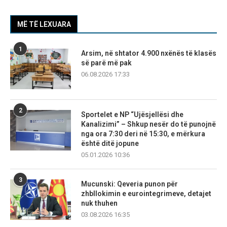
MË TË LEXUARA
1
Arsim, në shtator 4.900 nxënës të klasës
së parë më pak
06.08.2026 17:33
2
Sportelet e NP “Ujësjellësi dhe
Kanalizimi” – Shkup nesër do të punojnë
nga ora 7:30 deri në 15:30, e mërkura
është ditë jopune
05.01.2026 10:36
3
Mucunski: Qeveria punon për
zhbllokimin e eurointegrimeve, detajet
nuk thuhen
03.08.2026 16:35