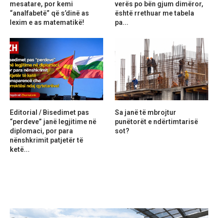
mesatare, por kemi
verës po bën gjum dimëror,
“analfabetë” që s’dinë as
është rrethuar me tabela
lexim e as matematikë!
pa...
Editorial / Bisedimet pas
Sa janë të mbrojtur
“perdeve” janë legjitime në
punëtorët e ndërtimtarisë
diplomaci, por para
sot?
nënshkrimit patjetër të
ketë...