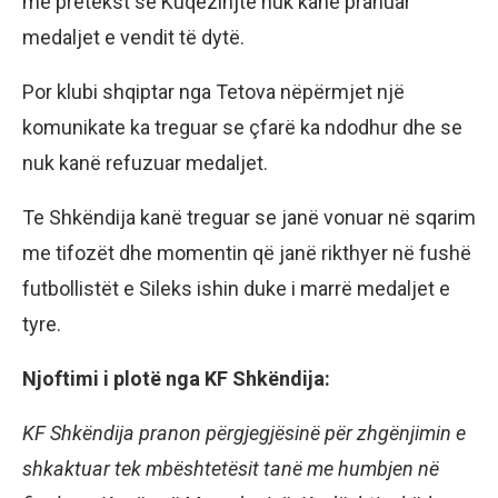
me pretekst se Kuqezinjtë nuk kanë pranuar
medaljet e vendit të dytë.
Por klubi shqiptar nga Tetova nëpërmjet një
komunikate ka treguar se çfarë ka ndodhur dhe se
nuk kanë refuzuar medaljet.
Te Shkëndija kanë treguar se janë vonuar në sqarim
me tifozët dhe momentin që janë rikthyer në fushë
futbollistët e Sileks ishin duke i marrë medaljet e
tyre.
Njoftimi i plotë nga KF Shkëndija:
KF Shkëndija pranon përgjegjësinë për zhgënjimin e
shkaktuar tek mbështetësit tanë me humbjen në