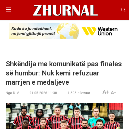
Shkëndija me komunikatë pas finales
së humbur: Nuk kemi refuzuar
marrjen e medaljeve
A+
A-
Nga
D. V.
21.05.2026 11:30
1,505
e lexuar