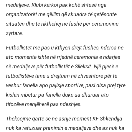
medaljeve. Klubi kërkoi pak kohë shtesë nga
organizatorët me qëllim që skuadra të qetësonte
situatën dhe të rikthehej në fushë për ceremoninë
zyrtare.
Futbollistët më pas u kthyen drejt fushës, ndërsa në
ato momente ishte në rrjedhë ceremonia e ndarjes
së medaljeve për futbollistët e Sileksit. Një pjesë e
futbollistëve tanë u drejtuan në zhveshtore për të
veshur fanella apo pajisje sportive, pasi disa prej tyre
kishin mbetur pa fanella duke ua dhuruar ato
tifozëve menjëherë pas ndeshjes.
Theksojmë qartë se në asnjë moment KF Shkëndija
nuk ka refuzuar pranimin e medaljeve dhe as nuk ka