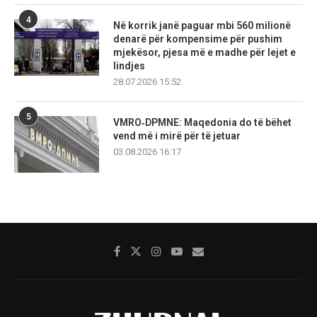
4
Në korrik janë paguar mbi 560 milionë
denarë për kompensime për pushim
mjekësor, pjesa më e madhe për lejet e
lindjes
28.07.2026 15:52
5
VMRO‑DPMNE: Maqedonia do të bëhet
vend më i mirë për të jetuar
03.08.2026 16:17