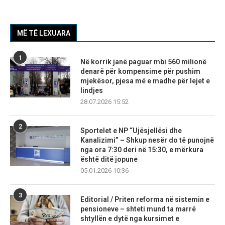
MË TË LEXUARA
1
Në korrik janë paguar mbi 560 milionë
denarë për kompensime për pushim
mjekësor, pjesa më e madhe për lejet e
lindjes
28.07.2026 15:52
2
Sportelet e NP “Ujësjellësi dhe
Kanalizimi” – Shkup nesër do të punojnë
nga ora 7:30 deri në 15:30, e mërkura
është ditë jopune
05.01.2026 10:36
3
Editorial / Priten reforma në sistemin e
pensioneve – shteti mund ta marrë
shtyllën e dytë nga kursimet e