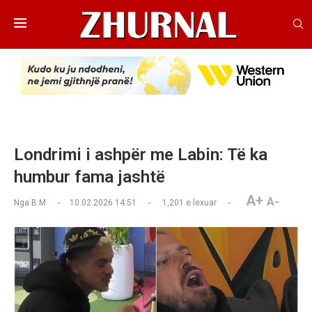
Londrimi i ashpër me Labin: Të ka
humbur fama jashtë
A+
A-
Nga
B.M
10.02.2026 14:51
1,201
e lexuar