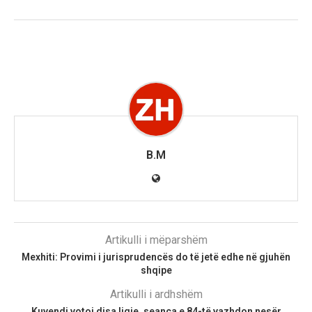
B.M
Artikulli i mëparshëm
Mexhiti: Provimi i jurisprudencës do të jetë edhe në gjuhën
shqipe
Artikulli i ardhshëm
Kuvendi votoi disa ligje, seanca e 84-të vazhdon nesër