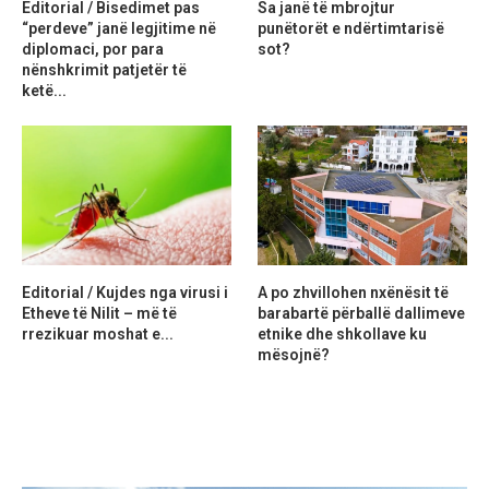
Editorial / Bisedimet pas
Sa janë të mbrojtur
“perdeve” janë legjitime në
punëtorët e ndërtimtarisë
diplomaci, por para
sot?
nënshkrimit patjetër të
ketë...
Editorial / Kujdes nga virusi i
A po zhvillohen nxënësit të
Etheve të Nilit – më të
barabartë përballë dallimeve
rrezikuar moshat e...
etnike dhe shkollave ku
mësojnë?