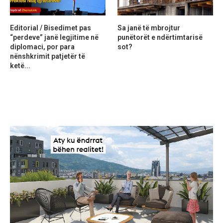
Editorial / Bisedimet pas
Sa janë të mbrojtur
“perdeve” janë legjitime në
punëtorët e ndërtimtarisë
diplomaci, por para
sot?
nënshkrimit patjetër të
ketë...