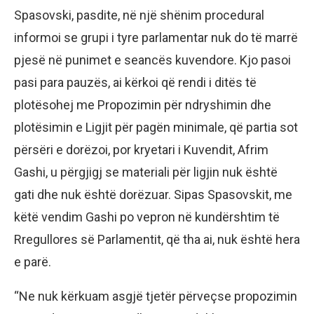
Spasovski, pasdite, në një shënim procedural
informoi se grupi i tyre parlamentar nuk do të marrë
pjesë në punimet e seancës kuvendore. Kjo pasoi
pasi para pauzës, ai kërkoi që rendi i ditës të
plotësohej me Propozimin për ndryshimin dhe
plotësimin e Ligjit për pagën minimale, që partia sot
përsëri e dorëzoi, por kryetari i Kuvendit, Afrim
Gashi, u përgjigj se materiali për ligjin nuk është
gati dhe nuk është dorëzuar. Sipas Spasovskit, me
këtë vendim Gashi po vepron në kundërshtim të
Rregullores së Parlamentit, që tha ai, nuk është hera
e parë.
“Ne nuk kërkuam asgjë tjetër përveçse propozimin