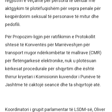
regjistrin e veçantë për persona të dënuar me
aktgjykim të plotëfuqishëm për vepra penale për
keqpërdorim seksual të personave të mitur dhe
pedofili.
Për Propozim-ligjin për ratifikimin e Protokollit
shtesë të Konventës për Marrëveshjen për
transport rrugor ndërkombëtar të mallrave (CMR)
për fletëngarkesë elektronike, nuk u plotësuan
kërkesat procedurale për shqyrtim dhe është
thirrur kryetari i Komisionin kuvendor i Punëve të
Jashtme të caktojë seancë dhe ta shqyrtojë atë.
Koordinatori i grupit parlamentar të LSDM-së, Oliver