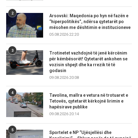
2
Arsovski: Maqedonia po hyn në fazën e
“hiperpolitikës”, ndërsa qytetarët po
mësohen me dështimin e institucioneve
05.08.2026 22:20
3
Trotinetet vazhdojnë të jenë kërcënim
për këmbësorët! Qytetarët ankohen se
vozisin shpejt dhe ka rrezik të të
godasin
09.08.2026 20:08
4
Tavolina, mallra e vetura në trotuaret e
Tetovës, qytetarët kërkojnë lirimin e
hapësirave publike
09.08.2026 20:14
5
Sportelet e NP “Ujësjellësi dhe