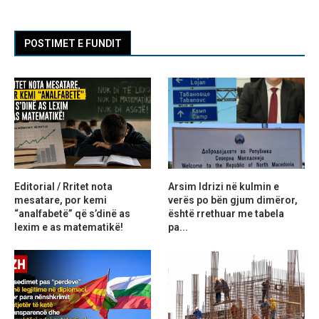
POSTIMET E FUNDIT
Editorial / Rritet nota
Arsim Idrizi në kulmin e
mesatare, por kemi
verës po bën gjum dimëror,
“analfabetë” që s’dinë as
është rrethuar me tabela
lexim e as matematikë!
pa...