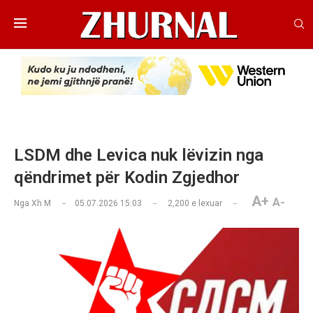
LSDM dhe Levica nuk lëvizin nga
qëndrimet për Kodin Zgjedhor
A+
A-
Nga
Xh M
05.07.2026 15:03
2,200
e lexuar