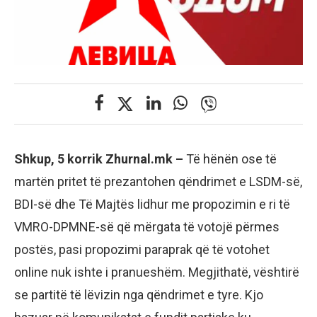
Shkup, 5 korrik Zhurnal.mk –
Të hënën ose të
martën pritet të prezantohen qëndrimet e LSDM-së,
BDI-së dhe Të Majtës lidhur me propozimin e ri të
VMRO-DPMNE-së që mërgata të votojë përmes
postës, pasi propozimi paraprak që të votohet
online nuk ishte i pranueshëm. Megjithatë, vështirë
se partitë të lëvizin nga qëndrimet e tyre. Kjo