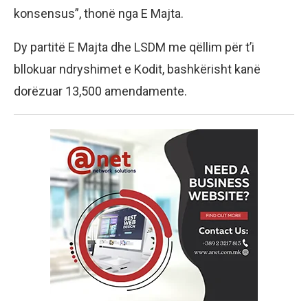
konsensus”, thonë nga E Majta.
Dy partitë E Majta dhe LSDM me qëllim për t’i
bllokuar ndryshimet e Kodit, bashkërisht kanë
dorëzuar 13,500 amendamente.