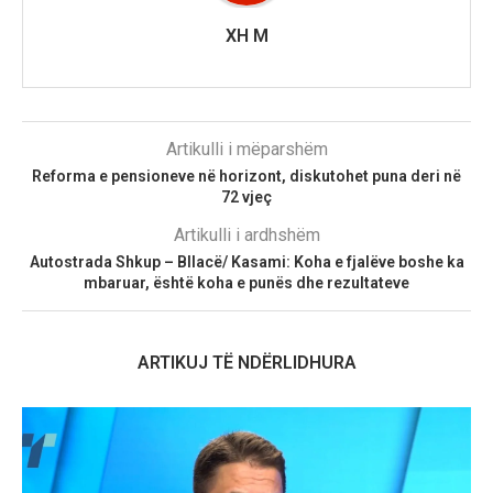
XH M
Artikulli i mëparshëm
Reforma e pensioneve në horizont, diskutohet puna deri në
72 vjeç
Artikulli i ardhshëm
Autostrada Shkup – Bllacë/ Kasami: Koha e fjalëve boshe ka
mbaruar, është koha e punës dhe rezultateve
ARTIKUJ TË NDËRLIDHURA