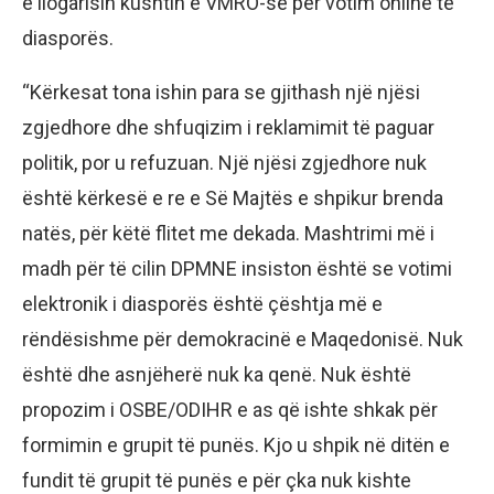
e llogarisin kushtin e VMRO-së për votim online të
diasporës.
“Kërkesat tona ishin para se gjithash një njësi
zgjedhore dhe shfuqizim i reklamimit të paguar
politik, por u refuzuan. Një njësi zgjedhore nuk
është kërkesë e re e Së Majtës e shpikur brenda
natës, për këtë flitet me dekada. Mashtrimi më i
madh për të cilin DPMNE insiston është se votimi
elektronik i diasporës është çështja më e
rëndësishme për demokracinë e Maqedonisë. Nuk
është dhe asnjëherë nuk ka qenë. Nuk është
propozim i OSBE/ODIHR e as që ishte shkak për
formimin e grupit të punës. Kjo u shpik në ditën e
fundit të grupit të punës e për çka nuk kishte