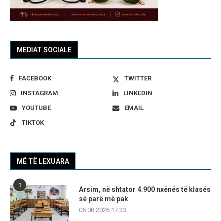
MEDIAT SOCIALE
FACEBOOK
TWITTER
INSTAGRAM
LINKEDIN
YOUTUBE
EMAIL
TIKTOK
MË TË LEXUARA
1
Arsim, në shtator 4.900 nxënës të klasës
së parë më pak
06.08.2026 17:33