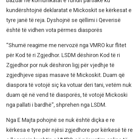
bazuar në komunikatat e fundit partiake ku
kundërshtojnë deklaratat e Mickoskit se kërkesat e
tyre janë të reja. Dyshojnë se qëllimi i Qeverisë
është të vidhen vota përmes diasporës
“Shumë reagime me nervozë nga VMRO kur flitet
për Kod të ri Zgjedhor. LSDM dëshiron Kod të ri
Zgjedhor por nuk dëshiron ligj për vjedhje të
zgjedhjeve sipas masave të Mickoskit. Duam që
diaspora të votojë siç ka votuar deri tani, vetëm nuk
duam që në vend të diasporës, të votojë Mickoski
nga pallati i bardhë“, shprehen nga LSDM.
Nga E Majta pohojnë se nuk është diçka e re
kërkesa e tyre për njësi zgjedhore por kërkesë të re