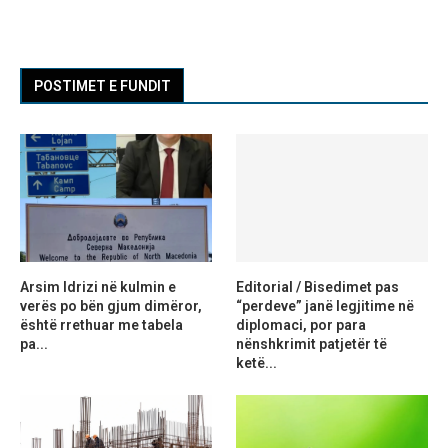
POSTIMET E FUNDIT
Arsim Idrizi në kulmin e
Editorial / Bisedimet pas
verës po bën gjum dimëror,
“perdeve” janë legjitime në
është rrethuar me tabela
diplomaci, por para
pa...
nënshkrimit patjetër të
ketë...