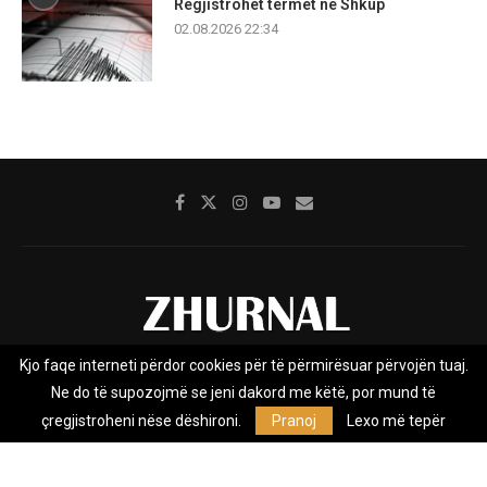
Regjistrohet tërmet në Shkup
02.08.2026 22:34
Kjo faqe interneti përdor cookies për të përmirësuar përvojën tuaj.
Rreth nesh
Impresumi
Marketing
Kontakt
Ne do të supozojmë se jeni dakord me këtë, por mund të
Privacy Policy
çregjistroheni nëse dëshironi.
Pranoj
Lexo më tepër
Zhurnal.mk është Agjenci e Lajmeve e pavarur, e themeluar në vitin
2009, që e mbulon Maqedoninë, Kosovën, Shqipërinë edhe lajmet
nga bota.