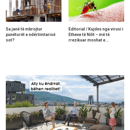
Sa janë të mbrojtur
Editorial / Kujdes nga virusi i
punëtorët e ndërtimtarisë
Etheve të Nilit – më të
sot?
rrezikuar moshat e...