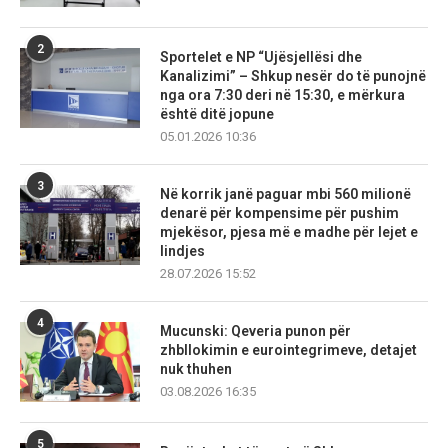
2
Sportelet e NP “Ujësjellësi dhe
Kanalizimi” – Shkup nesër do të punojnë
nga ora 7:30 deri në 15:30, e mërkura
është ditë jopune
05.01.2026 10:36
3
Në korrik janë paguar mbi 560 milionë
denarë për kompensime për pushim
mjekësor, pjesa më e madhe për lejet e
lindjes
28.07.2026 15:52
4
Mucunski: Qeveria punon për
zhbllokimin e eurointegrimeve, detajet
nuk thuhen
03.08.2026 16:35
5