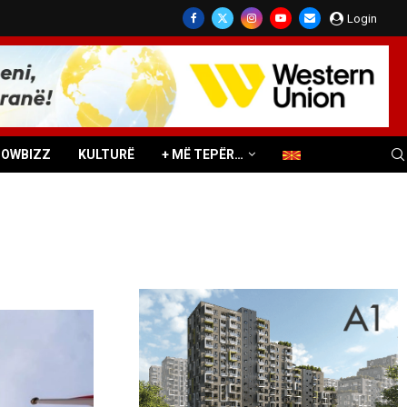
Login
HOWBIZZ
KULTURË
+ MË TEPËR…