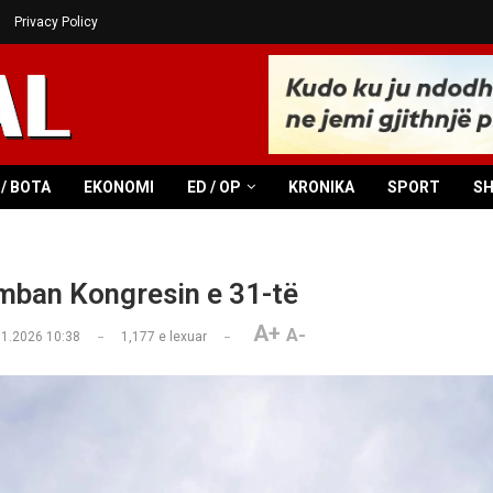
Privacy Policy
/ BOTA
EKONOMI
ED / OP
KRONIKA
SPORT
S
ban Kongresin e 31-të
A+
A-
01.2026 10:38
1,177
e lexuar