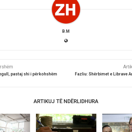
B.M
parshëm
Arti
gull, pastaj shi i përkohshëm
Fazliu: Shërbimet e Librave 
ARTIKUJ TË NDËRLIDHURA