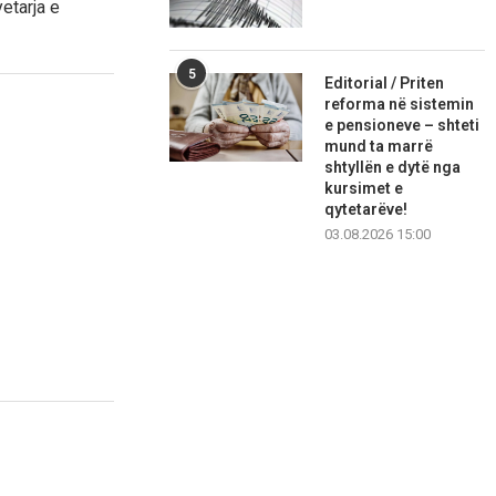
etarja e
5
Editorial / Priten
reforma në sistemin
e pensioneve – shteti
mund ta marrë
shtyllën e dytë nga
kursimet e
qytetarëve!
03.08.2026 15:00