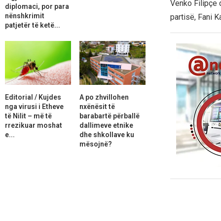
Venko Filipçe 
diplomaci, por para
nënshkrimit
partisë, Fani 
patjetër të ketë...
Editorial / Kujdes
A po zhvillohen
nga virusi i Etheve
nxënësit të
të Nilit – më të
barabartë përballë
rrezikuar moshat
dallimeve etnike
e...
dhe shkollave ku
mësojnë?