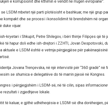
ukjen e korrupsionit dhe kthimin e vendit në rrugën evropiane”.
i se LSDM mbetet një parti plotësisht e bashkuar, me një grup pa
he kompakt dhe se procesi i konsolidimit të brendshëm në organ
 duke vijuar.
ish-kryetari i Shkupit, Petre Shilegov, i bëri thirrje Filipçes që të
ikë të hapur doli edhe ish-drejtori i ZZHTI, Jovan Despotovski, d
a aktuale e LSDM është e vetmja përgjegjëse për pakënaqësinë
rtisë.
entja Jovana Trençevska, në një intervistë për “360 gradë” në
 besim se shumica e delegatëve do të marrin pjesë në Kongres.
ongres i përgjegjshëm i LSDM-së, në të cilin, sipas informacione
 rezultati i zgjedhjeve lokale.
itit të kaluar, e gjithë udhëheqësia e LSDM-së dha dorëheqjen, pë