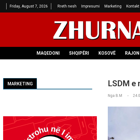
Friday, August 7, 2026
Rreth nesh
Impresumi
Marketing
Kontakt
MAQEDONI
SHQIPËRI
KOSOVË
RAJON 
LSDM e m
MARKETING
Nga
B.M
24.