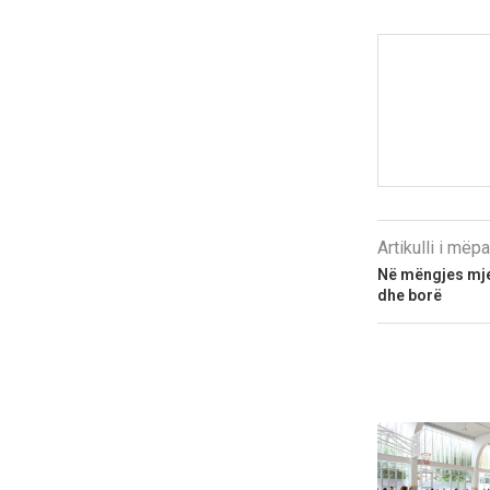
Artikulli i më
Në mëngjes mje
dhe borë