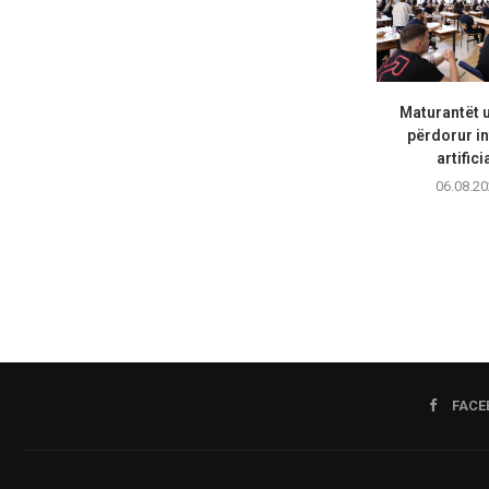
Maturantët 
përdorur in
artifici
06.08.20
FACE