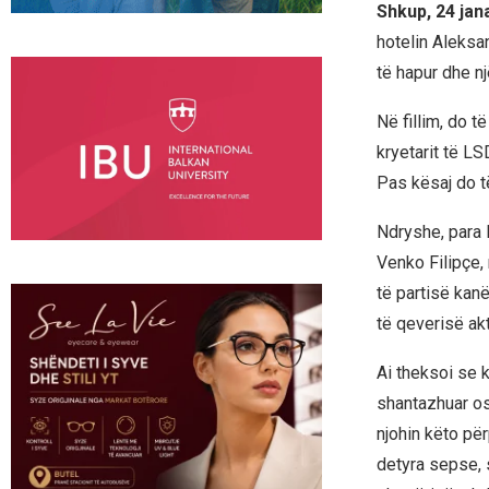
Shkup, 24 jan
hotelin Aleksa
të hapur dhe n
Në fillim, do t
kryetarit të LS
Pas kësaj do të
Ndryshe, para K
Venko Filipçe,
të partisë kanë
të qeverisë ak
Ai theksoi se kr
shantazhuar os
njohin këto pë
detyra sepse, s