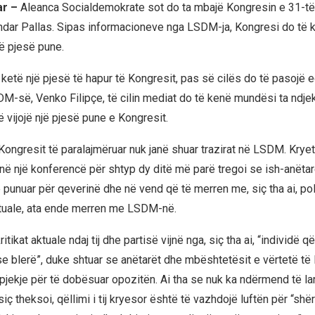
ar –
Aleanca Socialdemokrate sot do ta mbajë Kongresin e 31-të
ndar Pallas. Sipas informacioneve nga LSDM-ja, Kongresi do të k
jë pjesë pune.
ë ketë një pjesë të hapur të Kongresit, pas së cilës do të pasojë ed
DM-së, Venko Filipçe, të cilin mediat do të kenë mundësi ta ndjek
 vijojë një pjesë pune e Kongresit.
ongresit të paralajmëruar nuk janë shuar trazirat në LSDM. Kryetar
 në një konferencë për shtyp dy ditë më parë tregoi se ish-anëtar
 punuar për qeverinë dhe në vend që të merren me, siç tha ai, poli
tuale, ata ende merren me LSDM-në.
itikat aktuale ndaj tij dhe partisë vijnë nga, siç tha ai, “individë që
e blerë”, duke shtuar se anëtarët dhe mbështetësit e vërtetë t
rpjekje për të dobësuar opozitën. Ai tha se nuk ka ndërmend të l
iç theksoi, qëllimi i tij kryesor është të vazhdojë luftën për “shë