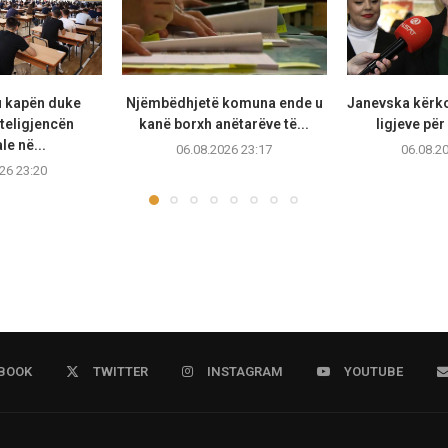
u kapën duke
Njëmbëdhjetë komuna ende u
Janevska kërko
teligjencën
kanë borxh anëtarëve të...
ligjeve për
ale në...
06.08.2026 23:17
06.08.2
26 23:20
BOOK
TWITTER
INSTAGRAM
YOUTUBE