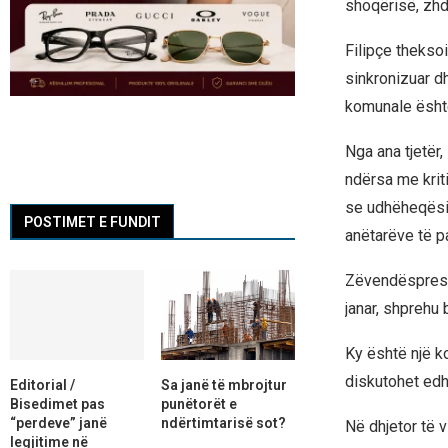
shoqërisë, zhd
Filipçe thekso
sinkronizuar d
komunale është
Nga ana tjetër, 
ndërsa me krit
se udhëheqësi
POSTIMET E FUNDIT
anëtarëve të pa
Zëvendëspresid
janar, shprehu
Ky është një k
diskutohet edhe
Editorial /
Sa janë të mbrojtur
Bisedimet pas
punëtorët e
“perdeve” janë
ndërtimtarisë sot?
Në dhjetor të v
legjitime në