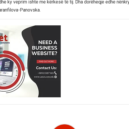
dhe ky veprim ishte me kërkesë të tij. Dha dorëheqje edhe nënkry
Karanfilova-Panovska.