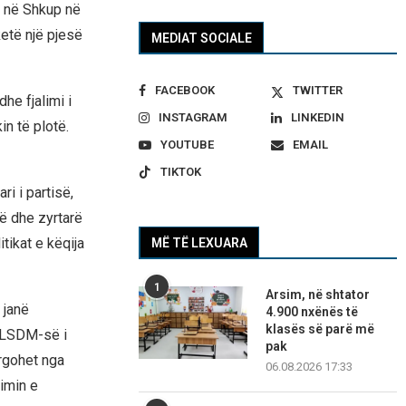
 në Shkup në
etë një pjesë
MEDIAT SOCIALE
FACEBOOK
TWITTER
he fjalimi i
INSTAGRAM
LINKEDIN
in të plotë.
YOUTUBE
EMAIL
TIKTOK
i i partisë,
ë dhe zyrtarë
tikat e këqija
MË TË LEXUARA
1
Arsim, në shtator
 janë
4.900 nxënës të
klasës së parë më
ë LSDM-së i
pak
argohet nga
06.08.2026 17:33
rimin e