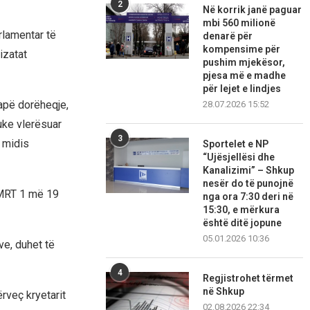
2
Në korrik janë paguar
mbi 560 milionë
rlamentar të
denarë për
kompensime për
izatat
pushim mjekësor,
pjesa më e madhe
për lejet e lindjes
 japë dorëheqje,
28.07.2026 15:52
uke vlerësuar
3
 midis
Sportelet e NP
“Ujësjellësi dhe
Kanalizimi” – Shkup
nesër do të punojnë
 MRT 1 më 19
nga ora 7:30 deri në
15:30, e mërkura
është ditë jopune
05.01.2026 10:36
ve, duhet të
4
Regjistrohet tërmet
në Shkup
rveç kryetarit
02.08.2026 22:34