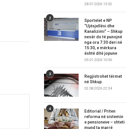
28.07.2026 15:52
2
Sportelet e NP
“Ujësjellësi dhe
Kanalizimi” – Shkup
nesër do të punojnë
nga ora 7:30 deri në
15:30, e mërkura
është ditë jopune
05.01.2026 10:36
3
Regjistrohet tërmet
në Shkup
02.08.2026 22:34
4
Editorial / Priten
reforma në sistemin
e pensioneve – shteti
mund ta marrë