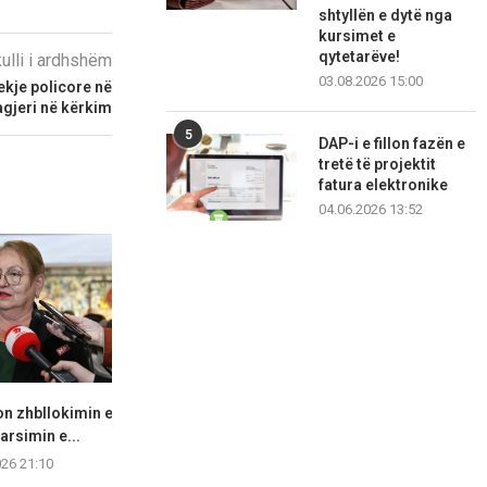
shtyllën e dytë nga
kursimet e
qytetarëve!
kulli i ardhshëm
03.08.2026 15:00
kje policore në
agjeri në kërkim
5
DAP-i e fillon fazën e
tretë të projektit
fatura elektronike
04.06.2026 13:52
n zhbllokimin e
Fajin po e kërkojnë në vendin e
LSDM akuzon 
 arsimin e...
gabuar...
bisedime “në
026 21:10
06.08.2026 20:42
06.08.2