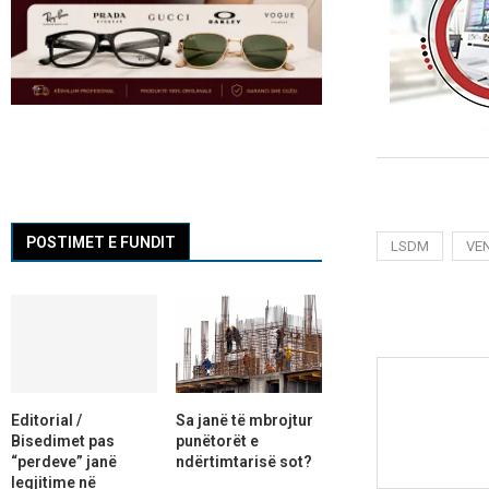
POSTIMET E FUNDIT
LSDM
VEN
Editorial /
Sa janë të mbrojtur
Bisedimet pas
punëtorët e
“perdeve” janë
ndërtimtarisë sot?
legjitime në