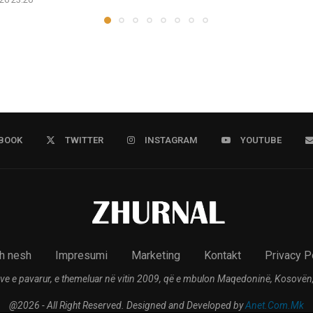
BOOK
TWITTER
INSTAGRAM
YOUTUBE
h nesh
Impresumi
Marketing
Kontakt
Privacy P
ve e pavarur, e themeluar në vitin 2009, që e mbulon Maqedoninë, Kosovën,
@2026 - All Right Reserved. Designed and Developed by
Anet.Com.Mk