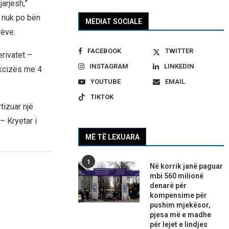
arjesh,”
a nuk po bën
MEDIAT SOCIALE
rëve.
FACEBOOK
TWITTER
rivatet –
INSTAGRAM
LINKEDIN
akcizës me 4
YOUTUBE
EMAIL
TIKTOK
izuar një
– Kryetar i
MË TË LEXUARA
1
Në korrik janë paguar
mbi 560 milionë
denarë për
kompensime për
pushim mjekësor,
pjesa më e madhe
për lejet e lindjes