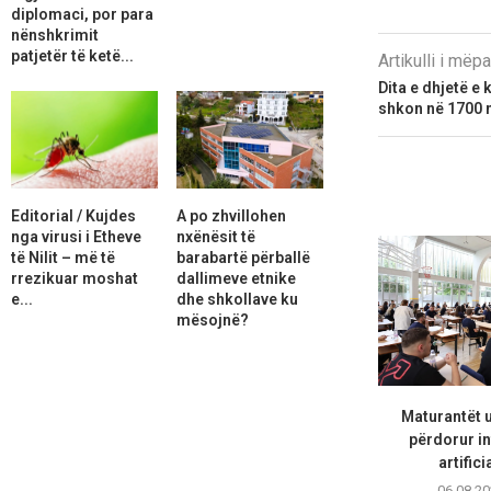
diplomaci, por para
nënshkrimit
patjetër të ketë...
Artikulli i më
Dita e dhjetë e 
shkon në 1700 n
Editorial / Kujdes
A po zhvillohen
nga virusi i Etheve
nxënësit të
të Nilit – më të
barabartë përballë
rrezikuar moshat
dallimeve etnike
e...
dhe shkollave ku
mësojnë?
Maturantët 
përdorur in
artifici
06.08.20