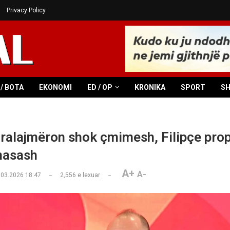
Privacy Policy
/ BOTA
EKONOMI
ED / OP
KRONIKA
SPORT
S
alajmëron shok çmimesh, Filipçe pro
masash
A+
A-
.03.2026 18:47
2,556
e lexuar