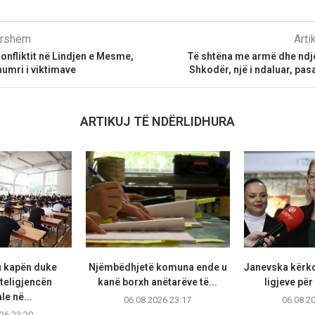
parshëm
Arti
konfliktit në Lindjen e Mesme,
Të shtëna me armë dhe ndje
umri i viktimave
Shkodër, një i ndaluar, pas
ARTIKUJ TË NDËRLIDHURA
u kapën duke
Njëmbëdhjetë komuna ende u
Janevska kërko
teligjencën
kanë borxh anëtarëve të...
ligjeve për
ale në...
06.08.2026 23:17
06.08.2
26 23:20