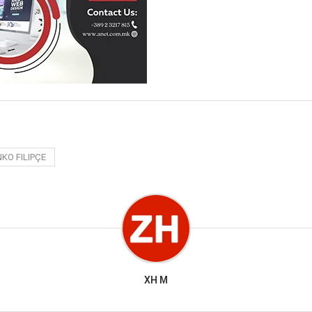
KO FILIPÇE
XH M