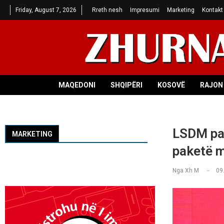
Friday, August 7, 2026
Rreth nesh
Impresumi
Marketing
Kontakt
MAQEDONI
SHQIPËRI
KOSOVË
RAJON 
LSDM par
MARKETING
paketë 
Nga
Xh M
09