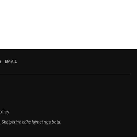
EMAIL
olicy
 Shqipërinë edhe lajmet nga bota.