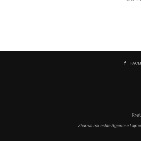
FACE
Rret
Zhurnal.mk është Agjenci e Lajme