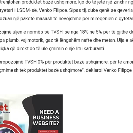
trenjtohen produktet bazë ushqimore; kjo do të jetë një zinxhir ngj
ryetari i LSDM-së, Venko Filipce. Sipas tij, duke qenë se qeveri
pozuan një paketë masash të nevojshme për mirëqenien e qyteta
zojmë uljen e normës së TVSH-së nga 18% në 5% për të gjithë de
 pa plumb, vaj motorik, gaz të lëngshëm nafte dhe metan. Ulja e 
çka që direkt do të ulë çmimin e një litri karburanti.
propozojmë TVSH 0% për produktet bazë ushqimore, për të amort
çmimesh tek produktet bazë ushqimore”, deklaroi Venko Filipçe 