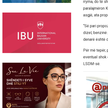
rryma, do të sh
paralajmëron K
asgjë, ata pro
“Së pari propo
dizel, benzinë
denarë është di
Për më tepër, 
eventual shok 
LSDM-së.