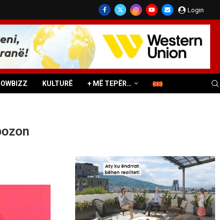
Login
HOWBIZZ
KULTURË
+ MË TEPËR…
pozon