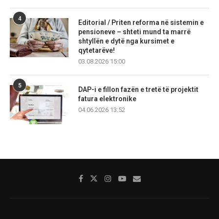
4
Editorial / Priten reforma në sistemin e
pensioneve – shteti mund ta marrë
shtyllën e dytë nga kursimet e
qytetarëve!
03.08.2026 15:00
5
DAP-i e fillon fazën e tretë të projektit
fatura elektronike
04.06.2026 13:52