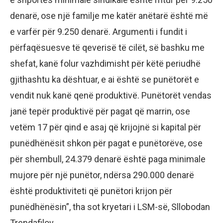
denarë, ose një familje me katër anëtarë është më
e varfër për 9.250 denarë. Argumenti i fundit i
përfaqësuesve të qeverisë të cilët, së bashku me
shefat, kanë folur vazhdimisht për këtë periudhë
gjithashtu ka dështuar, e ai është se punëtorët e
vendit nuk kanë qenë produktivë. Punëtorët vendas
janë tepër produktivë për pagat që marrin, ose
vetëm 17 për qind e asaj që krijojnë si kapital për
punëdhënësit shkon për pagat e punëtorëve, ose
për shembull, 24.379 denarë është paga minimale
mujore për një punëtor, ndërsa 290.000 denarë
është produktiviteti që punëtori krijon për
punëdhënësin”, tha sot kryetari i LSM-së, Sllobodan
Trendafilov.