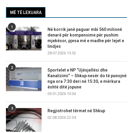
MË TË LEXUARA
1
Në korrik janë paguar mbi 560 milionë
denarë për kompensime për pushim
mjekësor, pjesa më e madhe për lejet e
lindjes
28.07.2026 15:52
2
Sportelet e NP “Ujësjellësi dhe
Kanalizimi” – Shkup nesër do të punojnë
nga ora 7:30 deri në 15:30, e mërkura
është ditë jopune
05.01.2026 10:36
3
Regjistrohet tërmet në Shkup
02.08.2026 22:34