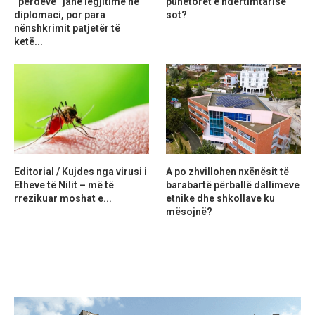
“perdeve” janë legjitime në
punëtorët e ndërtimtarisë
diplomaci, por para
sot?
nënshkrimit patjetër të
ketë...
Editorial / Kujdes nga virusi i
A po zhvillohen nxënësit të
Etheve të Nilit – më të
barabartë përballë dallimeve
rrezikuar moshat e...
etnike dhe shkollave ku
mësojnë?