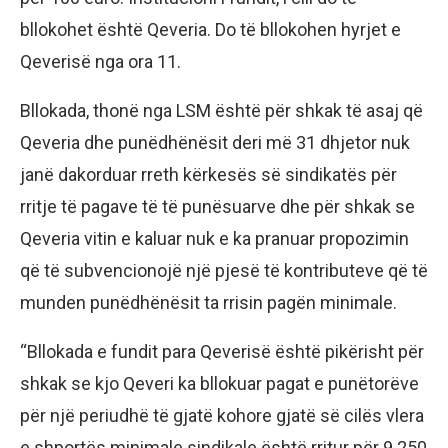
bllokohet është Qeveria. Do të bllokohen hyrjet e
Qeverisë nga ora 11.
Bllokada, thonë nga LSM është për shkak të asaj që
Qeveria dhe punëdhënësit deri më 31 dhjetor nuk
janë dakorduar rreth kërkesës së sindikatës për
rritje të pagave të të punësuarve dhe për shkak se
Qeveria vitin e kaluar nuk e ka pranuar propozimin
që të subvencionojë një pjesë të kontributeve që të
munden punëdhënësit ta rrisin pagën minimale.
“Bllokada e fundit para Qeverisë është pikërisht për
shkak se kjo Qeveri ka bllokuar pagat e punëtorëve
për një periudhë të gjatë kohore gjatë së cilës vlera
e shportës minimale sindikale është rritur për 9.250