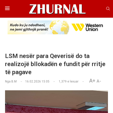
LSM nesër para Qeverisë do ta
realizojë bllokadën e fundit për rritje
të pagave
A+
A-
Nga
B.M
16.02.2026 15:05
1,379
e lexuar