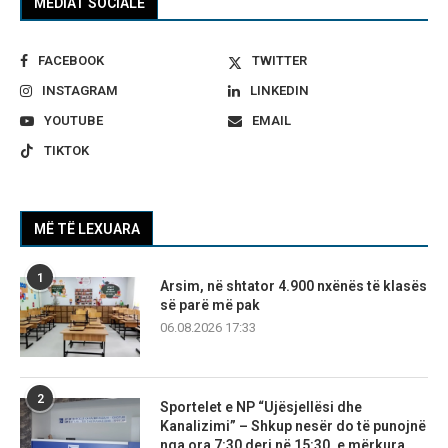
MEDIAT SOCIALE
FACEBOOK
TWITTER
INSTAGRAM
LINKEDIN
YOUTUBE
EMAIL
TIKTOK
MË TË LEXUARA
1
Arsim, në shtator 4.900 nxënës të klasës
së parë më pak
06.08.2026 17:33
2
Sportelet e NP “Ujësjellësi dhe
Kanalizimi” – Shkup nesër do të punojnë
nga ora 7:30 deri në 15:30, e mërkura