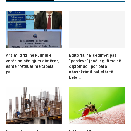
Arsim Idrizi në kulmin e
Editorial / Bisedimet pas
verës po bën gjum dimëror,
“perdeve” janë legjitime në
është rrethuar me tabela
diplomaci, por para
pa...
nënshkrimit patjetër të
ketë...