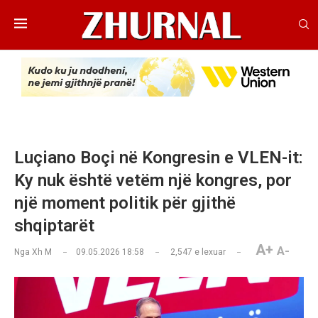
Luçiano Boçi në Kongresin e VLEN-it:
Ky nuk është vetëm një kongres, por
një moment politik për gjithë
shqiptarët
A+
A-
Nga
Xh M
09.05.2026 18:58
2,547
e lexuar