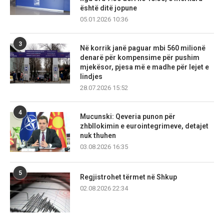
është ditë jopune
05.01.2026 10:36
3
Në korrik janë paguar mbi 560 milionë
denarë për kompensime për pushim
mjekësor, pjesa më e madhe për lejet e
lindjes
28.07.2026 15:52
4
Mucunski: Qeveria punon për
zhbllokimin e eurointegrimeve, detajet
nuk thuhen
03.08.2026 16:35
5
Regjistrohet tërmet në Shkup
02.08.2026 22:34