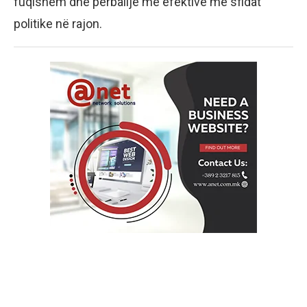
fuqishëm dhe përballje më efektive me sfidat
politike në rajon.