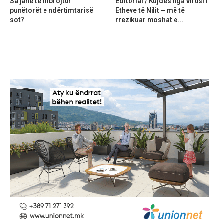
Sa janë të mbrojtur
Editorial / Kujdes nga virusi i
punëtorët e ndërtimtarisë
Etheve të Nilit – më të
sot?
rrezikuar moshat e...