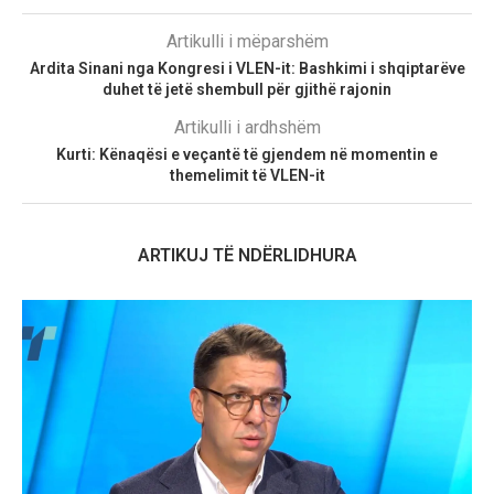
Artikulli i mëparshëm
Ardita Sinani nga Kongresi i VLEN-it: Bashkimi i shqiptarëve
duhet të jetë shembull për gjithë rajonin
Artikulli i ardhshëm
Kurti: Kënaqësi e veçantë të gjendem në momentin e
themelimit të VLEN-it
ARTIKUJ TË NDËRLIDHURA