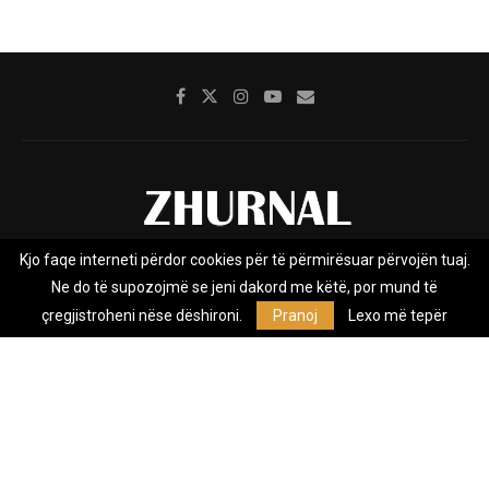
Kjo faqe interneti përdor cookies për të përmirësuar përvojën tuaj.
Rreth nesh
Impresumi
Marketing
Kontakt
Ne do të supozojmë se jeni dakord me këtë, por mund të
Privacy Policy
çregjistroheni nëse dëshironi.
Pranoj
Lexo më tepër
Zhurnal.mk është Agjenci e Lajmeve e pavarur, e themeluar në vitin
2009, që e mbulon Maqedoninë, Kosovën, Shqipërinë edhe lajmet
nga bota.
@2026 - All Right Reserved. Designed and Developed by
Anet.Com.Mk