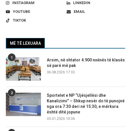
INSTAGRAM
LINKEDIN
YOUTUBE
EMAIL
TIKTOK
MË TË LEXUARA
1
Arsim, në shtator 4.900 nxënës të klasës
së parë më pak
06.08.2026 17:33
2
Sportelet e NP “Ujësjellësi dhe
Kanalizimi” – Shkup nesër do të punojnë
nga ora 7:30 deri në 15:30, e mërkura
është ditë jopune
05.01.2026 10:36