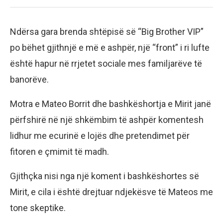
Ndërsa gara brenda shtëpisë së “Big Brother VIP”
po bëhet gjithnjë e më e ashpër, një “front” i ri lufte
është hapur në rrjetet sociale mes familjarëve të
banorëve.
Motra e Mateo Borrit dhe bashkëshortja e Mirit janë
përfshirë në një shkëmbim të ashpër komentesh
lidhur me ecurinë e lojës dhe pretendimet për
fitoren e çmimit të madh.
Gjithçka nisi nga një koment i bashkëshortes së
Mirit, e cila i është drejtuar ndjekësve të Mateos me
tone skeptike.