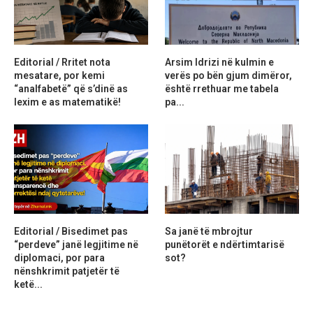
Editorial / Rritet nota
Arsim Idrizi në kulmin e
mesatare, por kemi
verës po bën gjum dimëror,
“analfabetë” që s’dinë as
është rrethuar me tabela
lexim e as matematikë!
pa...
Editorial / Bisedimet pas
Sa janë të mbrojtur
“perdeve” janë legjitime në
punëtorët e ndërtimtarisë
diplomaci, por para
sot?
nënshkrimit patjetër të
ketë...