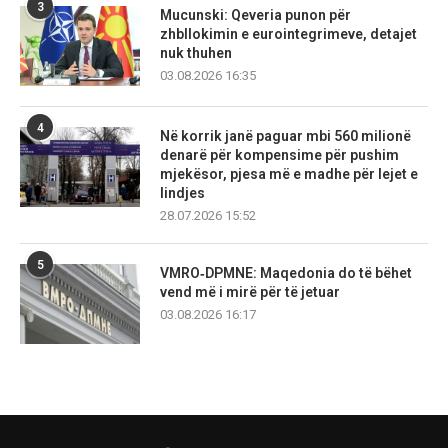
3
Mucunski: Qeveria punon për
zhbllokimin e eurointegrimeve, detajet
nuk thuhen
03.08.2026 16:35
4
Në korrik janë paguar mbi 560 milionë
denarë për kompensime për pushim
mjekësor, pjesa më e madhe për lejet e
lindjes
28.07.2026 15:52
5
VMRO‑DPMNE: Maqedonia do të bëhet
vend më i mirë për të jetuar
03.08.2026 16:17