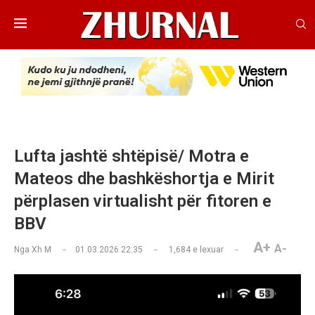
Lufta jashtë shtëpisë/ Motra e
Mateos dhe bashkëshortja e Mirit
përplasen virtualisht për fitoren e
BBV
A+
A-
Nga
Xh M
01.03.2026 22:35
1,684
e lexuar