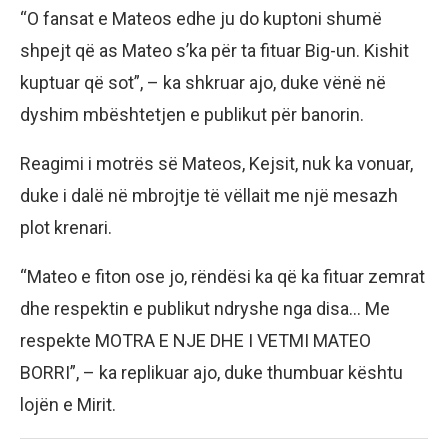
“O fansat e Mateos edhe ju do kuptoni shumë
shpejt që as Mateo s’ka për ta fituar Big-un. Kishit
kuptuar që sot”, – ka shkruar ajo, duke vënë në
dyshim mbështetjen e publikut për banorin.
Reagimi i motrës së Mateos, Kejsit, nuk ka vonuar,
duke i dalë në mbrojtje të vëllait me një mesazh
plot krenari.
“Mateo e fiton ose jo, rëndësi ka që ka fituar zemrat
dhe respektin e publikut ndryshe nga disa… Me
respekte MOTRA E NJE DHE I VETMI MATEO
BORRI”, – ka replikuar ajo, duke thumbuar kështu
lojën e Mirit.