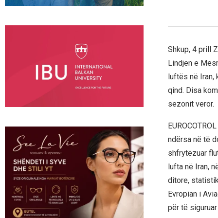
Shkup, 4 prill
Lindjen e Mesm
luftës në Iran,
qind. Disa komp
sezonit veror.
EUROCOTROL ka n
ndërsa në të d
shfrytëzuar flu
lufta në Iran,
ditore, statist
Evropian i Avi
për të sigurua