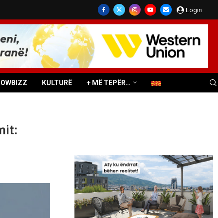
Login
HOWBIZZ
KULTURË
+ MË TEPËR…
mit: