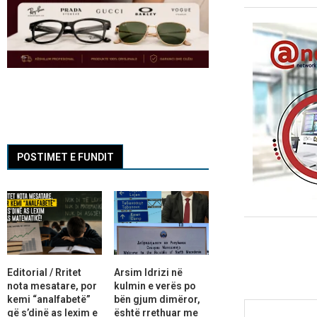
POSTIMET E FUNDIT
Editorial / Rritet
Arsim Idrizi në
nota mesatare, por
kulmin e verës po
kemi “analfabetë”
bën gjum dimëror,
që s’dinë as lexim e
është rrethuar me