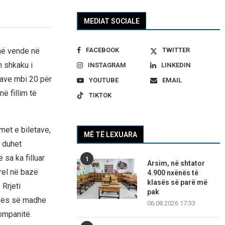
MEDIAT SOCIALE
FACEBOOK
TWITTER
umë vende në
n shkaku i
INSTAGRAM
LINKEDIN
etave mbi 20 për
YOUTUBE
EMAIL
ë fillim të
TIKTOK
met e biletave,
MË TË LEXUARA
 duhet
 sa ka filluar
1
Arsim, në shtator
rel në bazë
4.900 nxënës të
klasës së parë më
 Rrjeti
pak
kesës së madhe
06.08.2026 17:33
kompanitë.