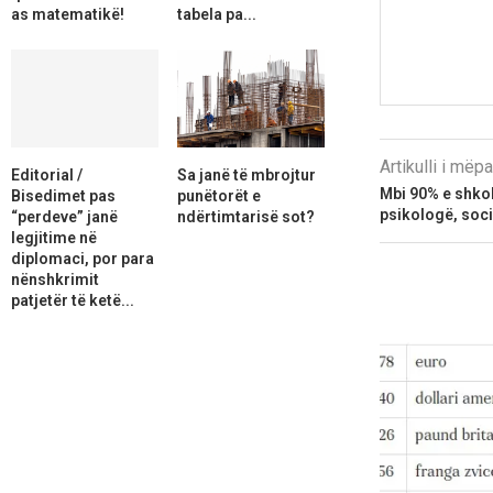
as matematikë!
tabela pa...
Artikulli i më
Editorial /
Sa janë të mbrojtur
Mbi 90% e shkol
Bisedimet pas
punëtorët e
psikologë, soc
“perdeve” janë
ndërtimtarisë sot?
legjitime në
diplomaci, por para
nënshkrimit
patjetër të ketë...