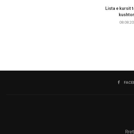
Lista e kursit 
kushton
08.08.20
FACE
Rret