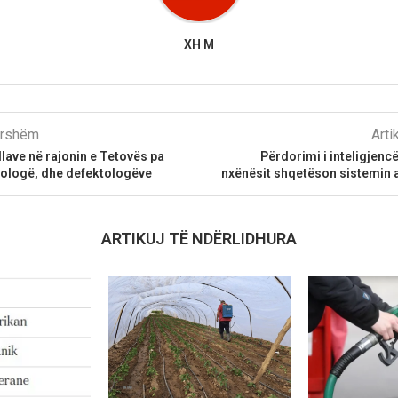
XH M
parshëm
Arti
lave në rajonin e Tetovës pa
Përdorimi i inteligjencë
iologë, dhe defektologëve
nxënësit shqetëson sistemin 
ARTIKUJ TË NDËRLIDHURA