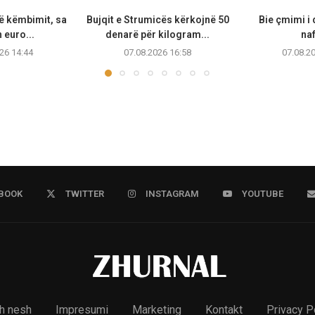
të këmbimit, sa
Bujqit e Strumicës kërkojnë 50
Bie çmimi i 
 euro...
denarë për kilogram...
na
26 14:44
07.08.2026 16:58
07.08.2
BOOK
TWITTER
INSTAGRAM
YOUTUBE
h nesh
Impresumi
Marketing
Kontakt
Privacy P