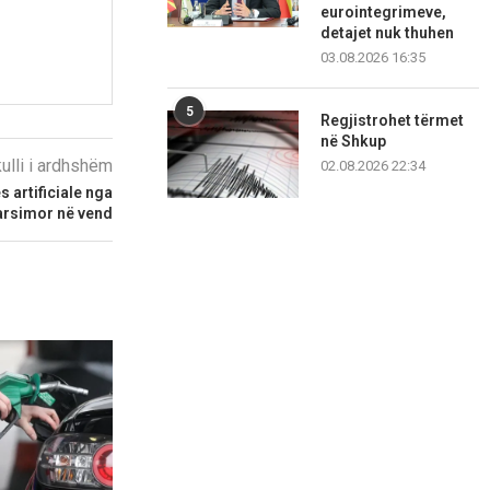
eurointegrimeve,
detajet nuk thuhen
03.08.2026 16:35
5
Regjistrohet tërmet
në Shkup
kulli i ardhshëm
02.08.2026 22:34
s artificiale nga
arsimor në vend