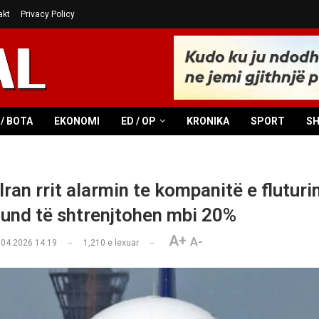
akt
Privacy Policy
/ BOTA
EKONOMI
ED / OP
KRONIKA
SPORT
S
Iran rrit alarmin te kompanitë e fluturi
mund të shtrenjtohen mbi 20%
A+
A-
.04.2026 14:19
1,210
e lexuar