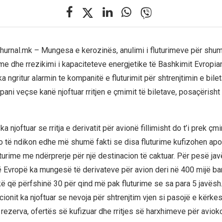
 Zhurnal.mk – Mungesa e kerozinës, anulimi i fluturimeve për sh
e dhe rrezikimi i kapaciteteve energjetike të Bashkimit Evropia
 ka ngritur alarmin te kompanitë e fluturimit për shtrenjtimin e bil
ani veçse kanë njoftuar rritjen e çmimit të biletave, posaçërisht n
joftuar se rritja e derivatit për avionë fillimisht do t’i prek çmi
o të ndikon edhe më shumë fakti se disa fluturime kufizohen apo
turime me ndërprerje për një destinacion të caktuar. Për pesë javë
 në Evropë ka mungesë të derivateve për avion deri në 400 mijë ba
ikë që përfshinë 30 për qind më pak fluturime se sa para 5 javësh.
acionit ka njoftuar se nevoja për shtrenjtim vjen si pasojë e kër
r rezerva, ofertës së kufizuar dhe rritjes së harxhimeve për avio