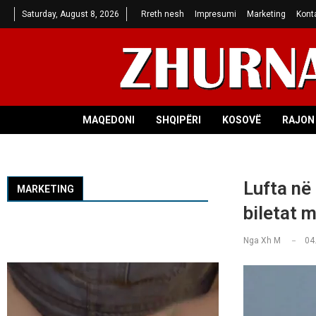
Saturday, August 8, 2026
Rreth nesh
Impresumi
Marketing
Kont
MAQEDONI
SHQIPËRI
KOSOVË
RAJON 
Lufta në 
MARKETING
biletat 
Nga
Xh M
04