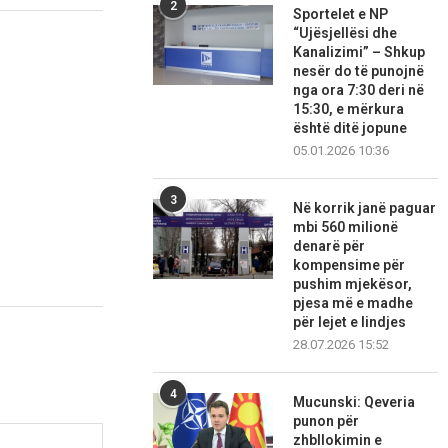
2
Sportelet e NP
“Ujësjellësi dhe
Kanalizimi” – Shkup
nesër do të punojnë
nga ora 7:30 deri në
15:30, e mërkura
është ditë jopune
05.01.2026 10:36
3
Në korrik janë paguar
mbi 560 milionë
denarë për
kompensime për
pushim mjekësor,
pjesa më e madhe
për lejet e lindjes
28.07.2026 15:52
4
Mucunski: Qeveria
punon për
zhbllokimin e