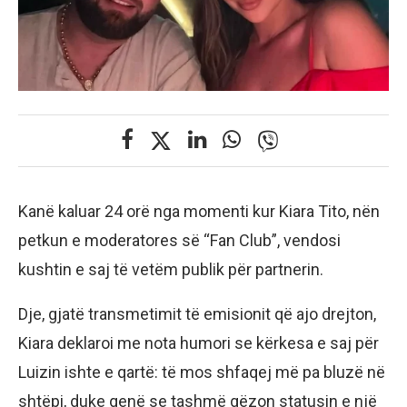
Kanë kaluar 24 orë nga momenti kur Kiara Tito, nën
petkun e moderatores së “Fan Club”, vendosi
kushtin e saj të vetëm publik për partnerin.
Dje, gjatë transmetimit të emisionit që ajo drejton,
Kiara deklaroi me nota humori se kërkesa e saj për
Luizin ishte e qartë: të mos shfaqej më pa bluzë në
shtëpi, duke qenë se tashmë gëzon statusin e një