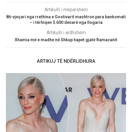
Artikulli i mëparshëm
86-vjeçari nga rrethina e Gostivarit mashtron para bankomati
– i tërhiqen 5.600 denarë nga llogaria
Artikulli i ardhshëm
Xhamia më e madhe në Shkup hapet gjatë Ramazanit
ARTIKUJ TË NDËRLIDHURA