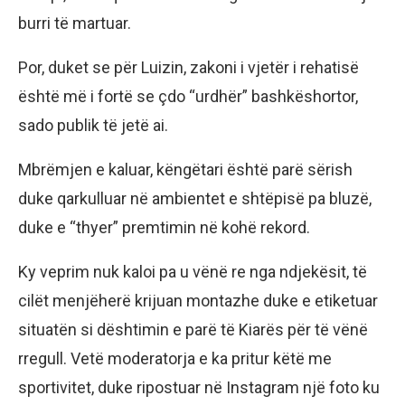
burri të martuar.
Por, duket se për Luizin, zakoni i vjetër i rehatisë
është më i fortë se çdo “urdhër” bashkëshortor,
sado publik të jetë ai.
Mbrëmjen e kaluar, këngëtari është parë sërish
duke qarkulluar në ambientet e shtëpisë pa bluzë,
duke e “thyer” premtimin në kohë rekord.
Ky veprim nuk kaloi pa u vënë re nga ndjekësit, të
cilët menjëherë krijuan montazhe duke e etiketuar
situatën si dështimin e parë të Kiarës për të vënë
rregull. Vetë moderatorja e ka pritur këtë me
sportivitet, duke ripostuar në Instagram një foto ku