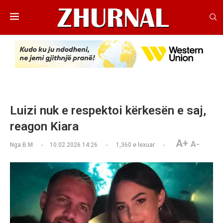
Luizi nuk e respektoi kërkesën e saj,
reagon Kiara
A+
A-
Nga
B.M
10.02.2026 14:26
1,360
e lexuar