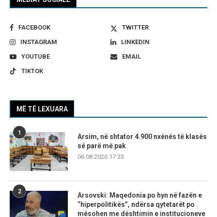
FACEBOOK
TWITTER
INSTAGRAM
LINKEDIN
YOUTUBE
EMAIL
TIKTOK
MË TË LEXUARA
1
Arsim, në shtator 4.900 nxënës të klasës
së parë më pak
06.08.2026 17:33
2
Arsovski: Maqedonia po hyn në fazën e
“hiperpolitikës”, ndërsa qytetarët po
mësohen me dështimin e institucioneve