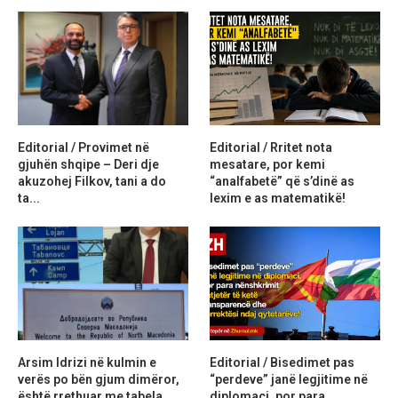
Editorial / Provimet në
Editorial / Rritet nota
gjuhën shqipe – Deri dje
mesatare, por kemi
akuzohej Filkov, tani a do
“analfabetë” që s’dinë as
ta...
lexim e as matematikë!
Arsim Idrizi në kulmin e
Editorial / Bisedimet pas
verës po bën gjum dimëror,
“perdeve” janë legjitime në
është rrethuar me tabela
diplomaci, por para