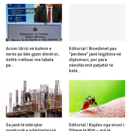
Arsim Idrizi në kulmin e
Editorial / Bisedimet pas
verës po bën gjum dimëror,
“perdeve” janë legjitime në
është rrethuar me tabela
diplomaci, por para
pa...
nënshkrimit patjetër të
ketë...
Sa janë të mbrojtur
Editorial / Kujdes nga virusi i
punëtorët e ndërtimtarisë
Etheve të Nilit – më të