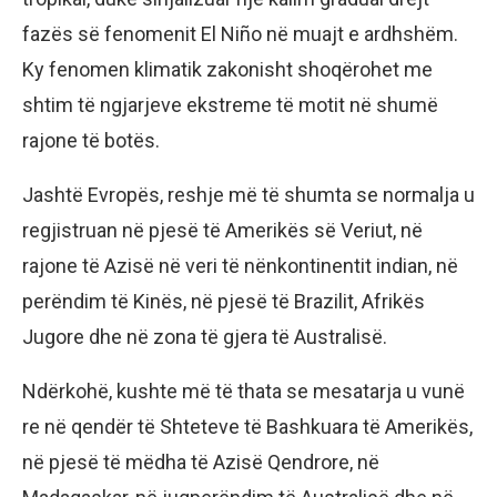
fazës së fenomenit El Niño në muajt e ardhshëm.
Ky fenomen klimatik zakonisht shoqërohet me
shtim të ngjarjeve ekstreme të motit në shumë
rajone të botës.
Jashtë Evropës, reshje më të shumta se normalja u
regjistruan në pjesë të Amerikës së Veriut, në
rajone të Azisë në veri të nënkontinentit indian, në
perëndim të Kinës, në pjesë të Brazilit, Afrikës
Jugore dhe në zona të gjera të Australisë.
Ndërkohë, kushte më të thata se mesatarja u vunë
re në qendër të Shteteve të Bashkuara të Amerikës,
në pjesë të mëdha të Azisë Qendrore, në