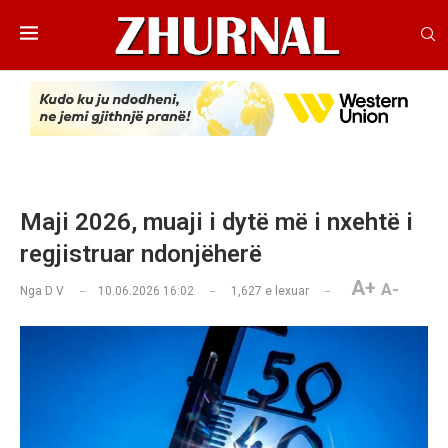
Maji 2026, muaji i dytë më i nxehtë i
regjistruar ndonjëherë
A+
A-
Nga
D V
10.06.2026 16:02
1,627
e lexuar