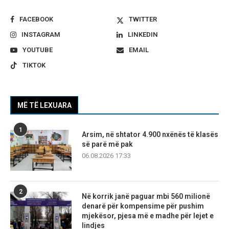
FACEBOOK
TWITTER
INSTAGRAM
LINKEDIN
YOUTUBE
EMAIL
TIKTOK
MË TË LEXUARA
1
Arsim, në shtator 4.900 nxënës të klasës
së parë më pak
06.08.2026 17:33
2
Në korrik janë paguar mbi 560 milionë
denarë për kompensime për pushim
mjekësor, pjesa më e madhe për lejet e
lindjes