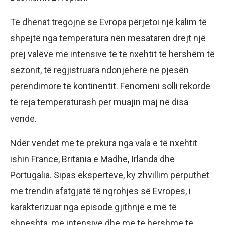
Të dhënat tregojnë se Evropa përjetoi një kalim të
shpejtë nga temperatura nën mesataren drejt një
prej valëve më intensive të të nxehtit të hershëm të
sezonit, të regjistruara ndonjëherë në pjesën
perëndimore të kontinentit. Fenomeni solli rekorde
të reja temperaturash për muajin maj në disa
vende.
Ndër vendet më të prekura nga vala e të nxehtit
ishin France, Britania e Madhe, Irlanda dhe
Portugalia. Sipas ekspertëve, ky zhvillim përputhet
me trendin afatgjatë të ngrohjes së Evropës, i
karakterizuar nga episode gjithnjë e më të
shpeshta, më intensive dhe më të hershme të