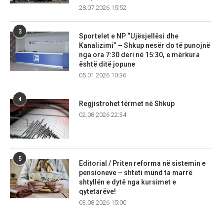
28.07.2026 15:52
3
Sportelet e NP “Ujësjellësi dhe
Kanalizimi” – Shkup nesër do të punojnë
nga ora 7:30 deri në 15:30, e mërkura
është ditë jopune
05.01.2026 10:36
4
Regjistrohet tërmet në Shkup
02.08.2026 22:34
5
Editorial / Priten reforma në sistemin e
pensioneve – shteti mund ta marrë
shtyllën e dytë nga kursimet e
qytetarëve!
03.08.2026 15:00