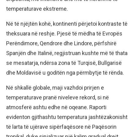
temperaturave ekstreme.
Në të njëjtën kohë, kontinenti përjetoi kontraste të
theksuara në reshje. Pjesë të mëdha të Evropës
Perëndimore, Qendrore dhe Lindore, përfshirë
Spanjën dhe Italinë, regjistruan kushte më të thata
se mesatarja, ndërsa zona të Turqisë, Bullgarisë
dhe Moldavisë u goditën nga përmbytje të rënda.
Në shkallë globale, maji vazhdoi prirjen e
temperaturave pranë niveleve rekord, si në
atmosferë ashtu edhe në oqeane. Raporti
evidenton gjithashtu temperatura jashtëzakonisht
të larta të ujërave sipërfaqësore në Paqësorin
tropikal, duke sinjalizuar një kalim gradual drejt