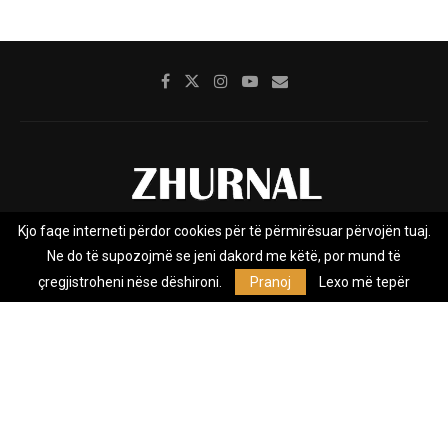
Kjo faqe interneti përdor cookies për të përmirësuar përvojën tuaj.
Rreth nesh
Impresumi
Marketing
Kontakt
Ne do të supozojmë se jeni dakord me këtë, por mund të
Privacy Policy
çregjistroheni nëse dëshironi.
Pranoj
Lexo më tepër
Zhurnal.mk është Agjenci e Lajmeve e pavarur, e themeluar në vitin
2009, që e mbulon Maqedoninë, Kosovën, Shqipërinë edhe lajmet
nga bota.
@2026 - All Right Reserved. Designed and Developed by
Anet.Com.Mk