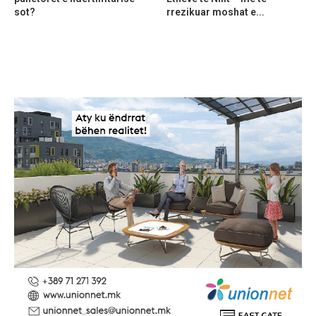
sot?
rrezikuar moshat e...