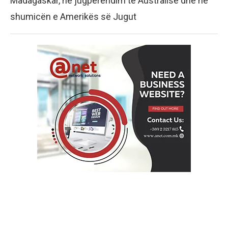
Madagaskar, në jugperëndim të Australisë dhe në
shumicën e Amerikës së Jugut