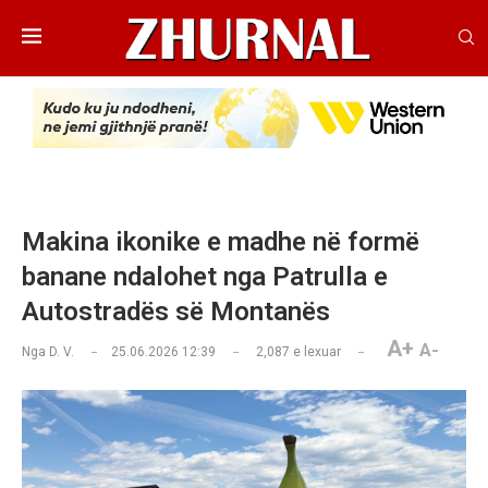
Makina ikonike e madhe në formë
banane ndalohet nga Patrulla e
Autostradës së Montanës
A+
A-
Nga
D. V.
25.06.2026 12:39
2,087
e lexuar