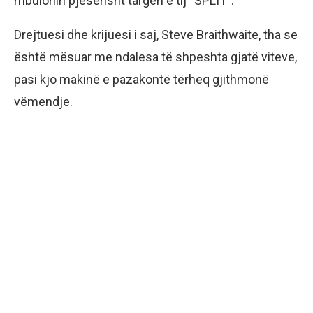
mbulonin pjesërisht targën e tij “SPLIT”.
Drejtuesi dhe krijuesi i saj, Steve Braithwaite, tha se
është mësuar me ndalesa të shpeshta gjatë viteve,
pasi kjo makinë e pazakontë tërheq gjithmonë
vëmendje.