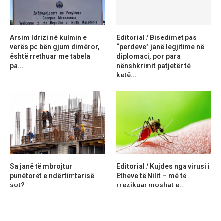
Arsim Idrizi në kulmin e
Editorial / Bisedimet pas
verës po bën gjum dimëror,
“perdeve” janë legjitime në
është rrethuar me tabela
diplomaci, por para
pa...
nënshkrimit patjetër të
ketë...
Sa janë të mbrojtur
Editorial / Kujdes nga virusi i
punëtorët e ndërtimtarisë
Etheve të Nilit – më të
sot?
rrezikuar moshat e...