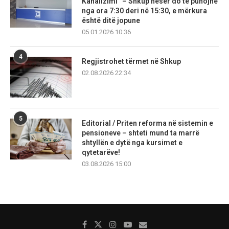
Kanalizimi” – Shkup nesër do të punojnë
nga ora 7:30 deri në 15:30, e mërkura
është ditë jopune
05.01.2026 10:36
4
Regjistrohet tërmet në Shkup
02.08.2026 22:34
5
Editorial / Priten reforma në sistemin e
pensioneve – shteti mund ta marrë
shtyllën e dytë nga kursimet e
qytetarëve!
03.08.2026 15:00