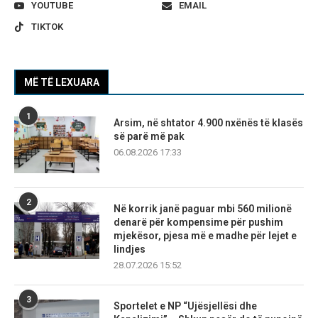
YOUTUBE
EMAIL
TIKTOK
MË TË LEXUARA
1
Arsim, në shtator 4.900 nxënës të klasës
së parë më pak
06.08.2026 17:33
2
Në korrik janë paguar mbi 560 milionë
denarë për kompensime për pushim
mjekësor, pjesa më e madhe për lejet e
lindjes
28.07.2026 15:52
3
Sportelet e NP “Ujësjellësi dhe