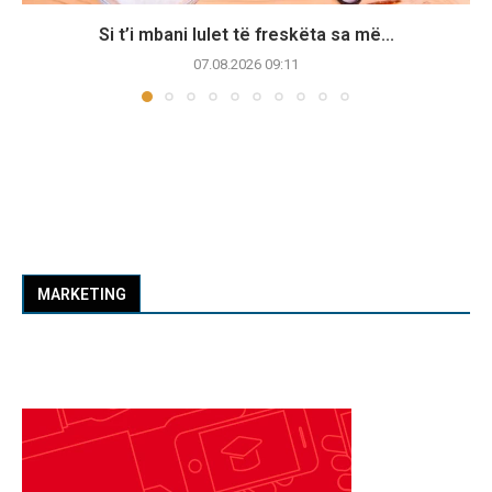
Si t’i mbani lulet të freskëta sa më...
07.08.2026 09:11
MARKETING