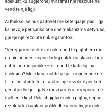
adekuat, ku sugjerohej miratimi i një rezolute në
vend të një ligji.
Ai theksoi se nuk pajtohet me këtë qasje, pasi ligji
ka nevojë për sanksione dhe mekanizma detyrues,
gjë që një rezolutë nuk e garanton.
“Vërejtja ime është se nuk mund të pajtohem me
grupin punues, sepse ky ligj nuk ka sanksion. Ligji
është normë juridike – si mund të ketë ligj pa
sanksion? Më e keqja ishte që pala maqedone në
fillim insistonte të miratohej një rezolutë për këtë
çështje dhe jo ligj. Ne mezi arritëm të imponojmë
sjelljen e ligjit. Pala shqiptare nuk u pajtua, sepse
rezoluta ka karakter politik dhe afirmativ, por nuk