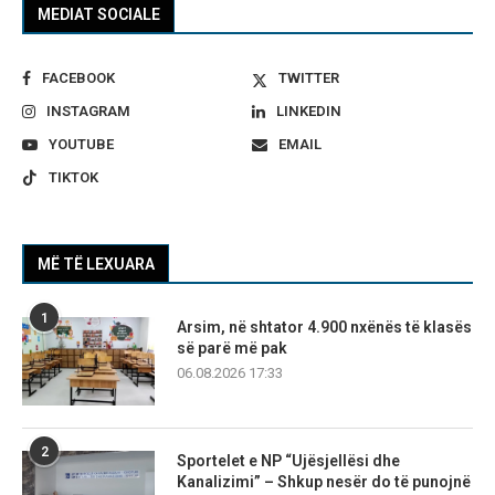
MEDIAT SOCIALE
FACEBOOK
TWITTER
INSTAGRAM
LINKEDIN
YOUTUBE
EMAIL
TIKTOK
MË TË LEXUARA
1
Arsim, në shtator 4.900 nxënës të klasës
së parë më pak
06.08.2026 17:33
2
Sportelet e NP “Ujësjellësi dhe
Kanalizimi” – Shkup nesër do të punojnë