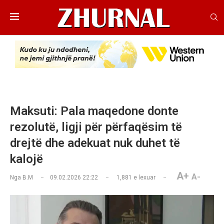
Maksuti: Pala maqedone donte
rezolutë, ligji për përfaqësim të
drejtë dhe adekuat nuk duhet të
kalojë
A+
A-
Nga
B.M
09.02.2026 22:22
1,881
e lexuar