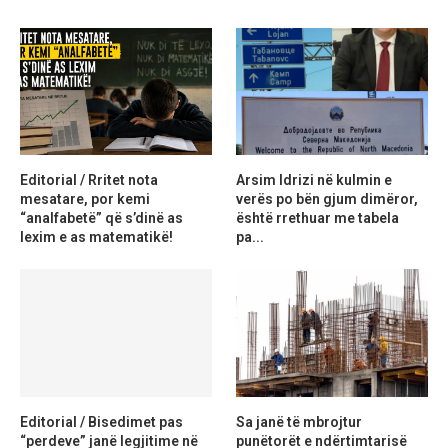
Editorial / Rritet nota
Arsim Idrizi në kulmin e
mesatare, por kemi
verës po bën gjum dimëror,
“analfabetë” që s’dinë as
është rrethuar me tabela
lexim e as matematikë!
pa...
Editorial / Bisedimet pas
Sa janë të mbrojtur
“perdeve” janë legjitime në
punëtorët e ndërtimtarisë