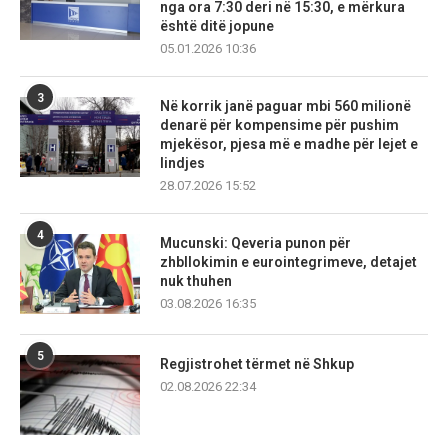
nga ora 7:30 deri në 15:30, e mërkura
është ditë jopune
05.01.2026 10:36
3
Në korrik janë paguar mbi 560 milionë
denarë për kompensime për pushim
mjekësor, pjesa më e madhe për lejet e
lindjes
28.07.2026 15:52
4
Mucunski: Qeveria punon për
zhbllokimin e eurointegrimeve, detajet
nuk thuhen
03.08.2026 16:35
5
Regjistrohet tërmet në Shkup
02.08.2026 22:34