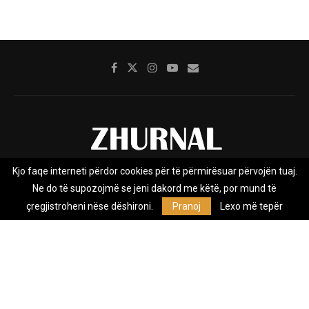
Kjo faqe interneti përdor cookies për të përmirësuar përvojën tuaj.
Rreth nesh
Impresumi
Marketing
Kontakt
Ne do të supozojmë se jeni dakord me këtë, por mund të
Privacy Policy
çregjistroheni nëse dëshironi.
Pranoj
Lexo më tepër
Zhurnal.mk është Agjenci e Lajmeve e pavarur, e themeluar në vitin
2009, që e mbulon Maqedoninë, Kosovën, Shqipërinë edhe lajmet
nga bota.
@2026 - All Right Reserved. Designed and Developed by
Anet.Com.Mk