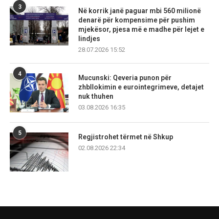
3
Në korrik janë paguar mbi 560 milionë
denarë për kompensime për pushim
mjekësor, pjesa më e madhe për lejet e
lindjes
28.07.2026 15:52
4
Mucunski: Qeveria punon për
zhbllokimin e eurointegrimeve, detajet
nuk thuhen
03.08.2026 16:35
5
Regjistrohet tërmet në Shkup
02.08.2026 22:34