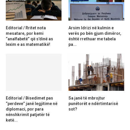
Editorial / Rritet nota
Arsim Idrizi në kulmin e
mesatare, por kemi
verës po bën gjum dimëror,
“analfabetë” që s’dinë as
është rrethuar me tabela
lexim e as matematikë!
pa...
Editorial / Bisedimet pas
Sa janë të mbrojtur
“perdeve” janë legjitime në
punëtorët e ndërtimtarisë
diplomaci, por para
sot?
nënshkrimit patjetër të
ketë...