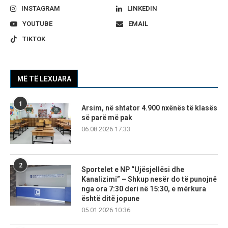
INSTAGRAM
LINKEDIN
YOUTUBE
EMAIL
TIKTOK
MË TË LEXUARA
1
Arsim, në shtator 4.900 nxënës të klasës
së parë më pak
06.08.2026 17:33
2
Sportelet e NP “Ujësjellësi dhe
Kanalizimi” – Shkup nesër do të punojnë
nga ora 7:30 deri në 15:30, e mërkura
është ditë jopune
05.01.2026 10:36