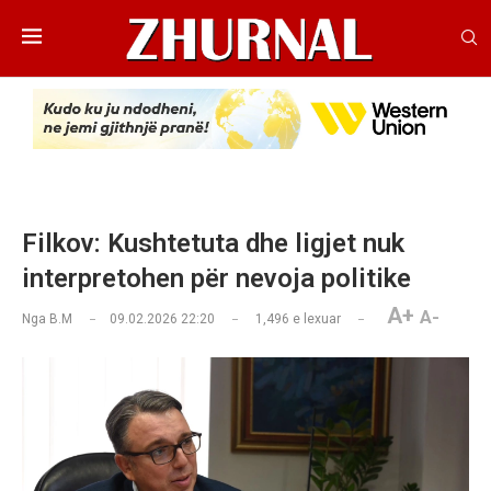
Filkov: Kushtetuta dhe ligjet nuk
interpretohen për nevoja politike
A+
A-
Nga
B.M
09.02.2026 22:20
1,496
e lexuar