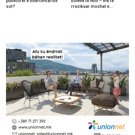
punëtorët e ndërtimtarisë
Etheve të Nilit – më të
sot?
rrezikuar moshat e...