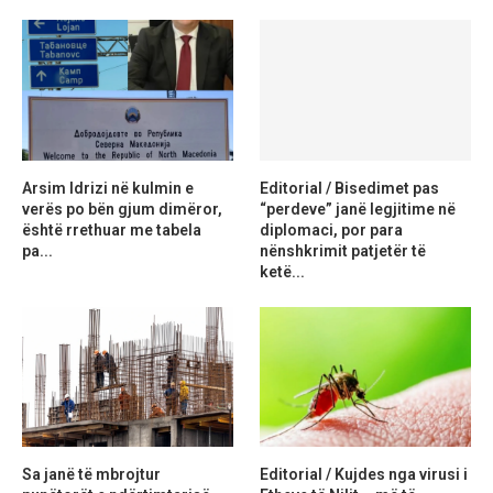
Arsim Idrizi në kulmin e
Editorial / Bisedimet pas
verës po bën gjum dimëror,
“perdeve” janë legjitime në
është rrethuar me tabela
diplomaci, por para
pa...
nënshkrimit patjetër të
ketë...
Sa janë të mbrojtur
Editorial / Kujdes nga virusi i