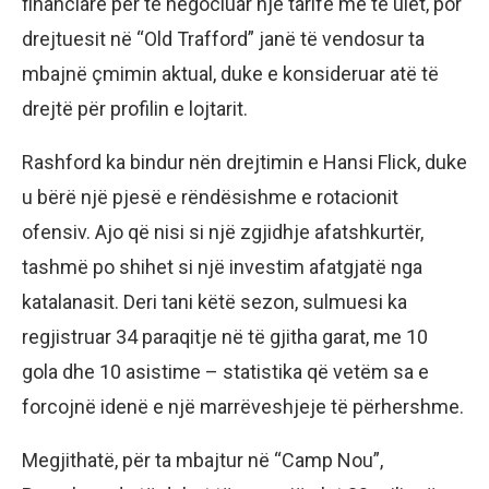
financiare për të negociuar një tarifë më të ulët, por
drejtuesit në “Old Trafford” janë të vendosur ta
mbajnë çmimin aktual, duke e konsideruar atë të
drejtë për profilin e lojtarit.
Rashford ka bindur nën drejtimin e Hansi Flick, duke
u bërë një pjesë e rëndësishme e rotacionit
ofensiv. Ajo që nisi si një zgjidhje afatshkurtër,
tashmë po shihet si një investim afatgjatë nga
katalanasit. Deri tani këtë sezon, sulmuesi ka
regjistruar 34 paraqitje në të gjitha garat, me 10
gola dhe 10 asistime – statistika që vetëm sa e
forcojnë idenë e një marrëveshjeje të përhershme.
Megjithatë, për ta mbajtur në “Camp Nou”,