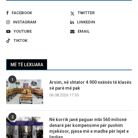
FACEBOOK
TWITTER
INSTAGRAM
LINKEDIN
YOUTUBE
EMAIL
TIKTOK
MË TË LEXUARA
1
Arsim, në shtator 4.900 nxënës të klasës
së parë më pak
06.08.2026 17:33
2
Në korrik janë paguar mbi 560 milionë
denarë për kompensime për pushim
mjekësor, pjesa më e madhe për lejet e
lindjes