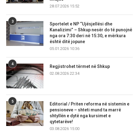
28.07.2026 15:52
3
Sportelet e NP “Ujësjellësi dhe
Kanalizimi” – Shkup nesër do të punojnë
nga ora 7:30 deri në 15:30, e mërkura
është ditë jopune
05.01.2026 10:36
4
Regjistrohet tërmet në Shkup
02.08.2026 22:34
5
Editorial / Priten reforma në sistemin e
pensioneve – shteti mund ta marrë
shtyllën e dytë nga kursimet e
qytetarëve!
03.08.2026 15:00