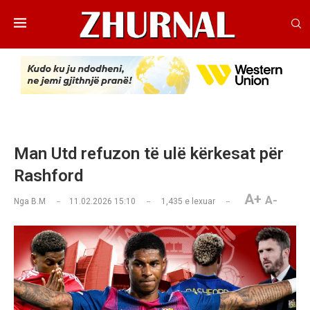
Man Utd refuzon të ulë kërkesat për
Rashford
A+
A-
Nga
B.M
11.02.2026 15:10
1,435
e lexuar