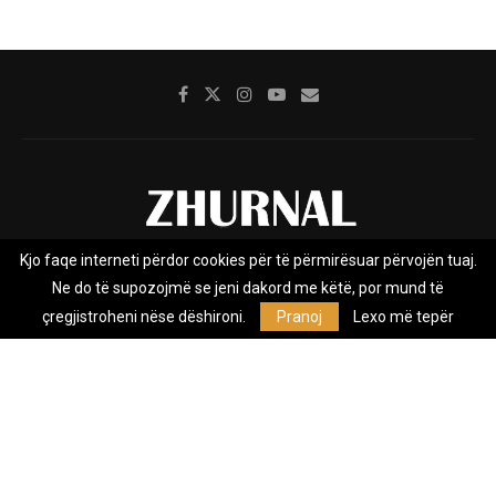
Kjo faqe interneti përdor cookies për të përmirësuar përvojën tuaj.
Rreth nesh
Impresumi
Marketing
Kontakt
Ne do të supozojmë se jeni dakord me këtë, por mund të
Privacy Policy
çregjistroheni nëse dëshironi.
Pranoj
Lexo më tepër
Zhurnal.mk është Agjenci e Lajmeve e pavarur, e themeluar në vitin
2009, që e mbulon Maqedoninë, Kosovën, Shqipërinë edhe lajmet
nga bota.
@2026 - All Right Reserved. Designed and Developed by
Anet.Com.Mk