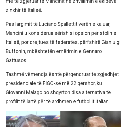
më të zgjeruar të Mancinit në zhvillimin e ekipeve
zinxhir të Italisë.
Pas largimit të Luciano Spallettit verën e kaluar,
Mancini u konsiderua sërish si opsion për stolin e
Italisë, por drejtues të federatës, përfshirë Gianluigi
Buffonin, mbështetën emërimin e Gennaro
Gattusos.
Tashmë vëmendja është përqendruar te zgjedhjet
presidenciale të FIGC-së më 22 qershor, ku
Giovanni Malago po shqyrton disa alternativa të
profilit të lartë për të ardhmen e futbollit italian.