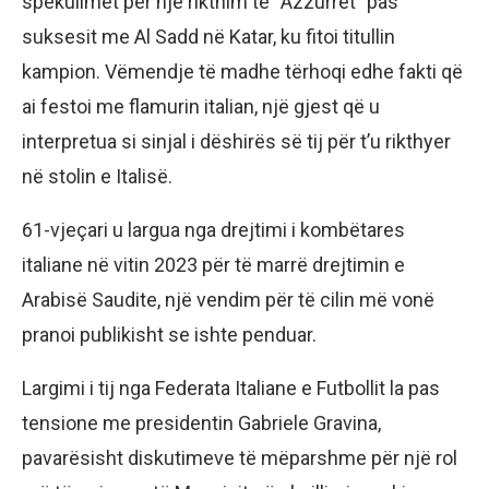
spekulimet për një rikthim te “Azzurrët” pas
suksesit me Al Sadd në Katar, ku fitoi titullin
kampion. Vëmendje të madhe tërhoqi edhe fakti që
ai festoi me flamurin italian, një gjest që u
interpretua si sinjal i dëshirës së tij për t’u rikthyer
në stolin e Italisë.
61-vjeçari u largua nga drejtimi i kombëtares
italiane në vitin 2023 për të marrë drejtimin e
Arabisë Saudite, një vendim për të cilin më vonë
pranoi publikisht se ishte penduar.
Largimi i tij nga Federata Italiane e Futbollit la pas
tensione me presidentin Gabriele Gravina,
pavarësisht diskutimeve të mëparshme për një rol