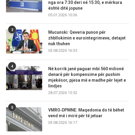
nga ora 7:30 deri në 15:30, e mërkura
është ditë jopune
05.01.2026 10:36
3
Mucunski: Qeveria punon për
zhbllokimin e eurointegrimeve, detajet
nuk thuhen
03.08.2026 16:35
4
Në korrik janë paguar mbi 560 milionë
denarë për kompensime për pushim
mjekësor, pjesa më e madhe për lejet e
lindjes
28.07.2026 15:52
5
VMRO‑DPMNE: Maqedonia do të bëhet
vend më i mirë për të jetuar
03.08.2026 16:17