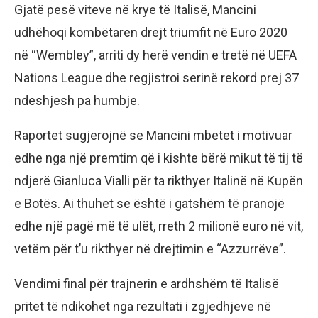
Gjatë pesë viteve në krye të Italisë, Mancini
udhëhoqi kombëtaren drejt triumfit në Euro 2020
në “Wembley”, arriti dy herë vendin e tretë në UEFA
Nations League dhe regjistroi serinë rekord prej 37
ndeshjesh pa humbje.
Raportet sugjerojnë se Mancini mbetet i motivuar
edhe nga një premtim që i kishte bërë mikut të tij të
ndjerë Gianluca Vialli për ta rikthyer Italinë në Kupën
e Botës. Ai thuhet se është i gatshëm të pranojë
edhe një pagë më të ulët, rreth 2 milionë euro në vit,
vetëm për t’u rikthyer në drejtimin e “Azzurrëve”.
Vendimi final për trajnerin e ardhshëm të Italisë
pritet të ndikohet nga rezultati i zgjedhjeve në