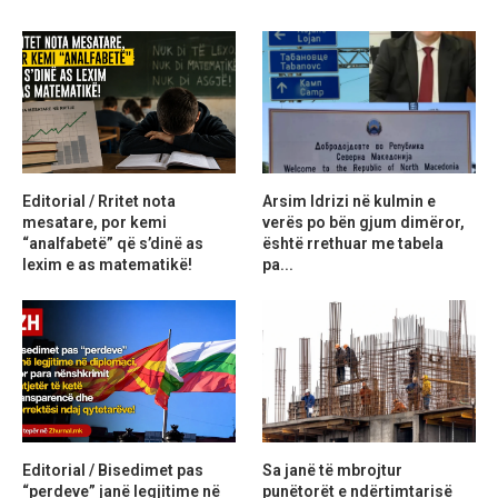
Editorial / Rritet nota
Arsim Idrizi në kulmin e
mesatare, por kemi
verës po bën gjum dimëror,
“analfabetë” që s’dinë as
është rrethuar me tabela
lexim e as matematikë!
pa...
Editorial / Bisedimet pas
Sa janë të mbrojtur
“perdeve” janë legjitime në
punëtorët e ndërtimtarisë