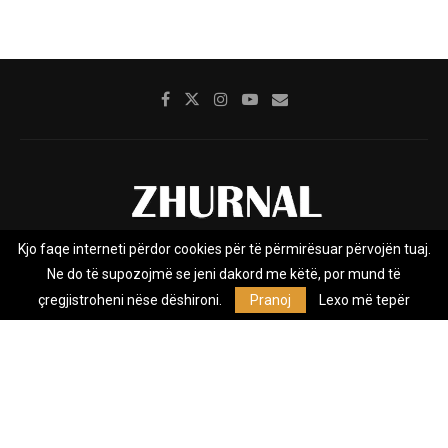
Kjo faqe interneti përdor cookies për të përmirësuar përvojën tuaj.
Rreth nesh
Impresumi
Marketing
Kontakt
Ne do të supozojmë se jeni dakord me këtë, por mund të
Privacy Policy
çregjistroheni nëse dëshironi.
Pranoj
Lexo më tepër
Zhurnal.mk është Agjenci e Lajmeve e pavarur, e themeluar në vitin
2009, që e mbulon Maqedoninë, Kosovën, Shqipërinë edhe lajmet
nga bota.
@2026 - All Right Reserved. Designed and Developed by
Anet.Com.Mk