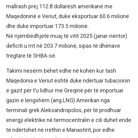
mallrash prej 112.8 dollarësh amerikanë me
Maqedoninë e Veriut, duke eksportuar 60.6 milionë
dhe duke importuar 173.5 milionë.
Në njëmbëdhjetë muaj të vitit 2025 (janar-nëntor)
deficiti u rrit në 203.7 milionë, sipas të dhënave
tregtare të SHBA-së.
Takimi nesërm bëhet edhe në kohën kur tash
Maqedonia e Veriut është duke ndërtuar tubacionin
e gazit për t’u lidhur me Greqinë për të importuar
gazin e lengshëm (ang.LNG) Amerikan nga
terminali grek Aleksandropolos, për të prodhuar
energji elektrike në termocentralin e cili duhet ende
të ndërtohet në rrethin e Manastirit, por edhe