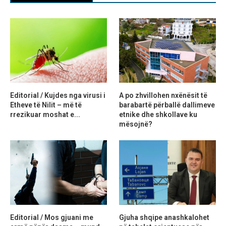
Editorial / Kujdes nga virusi i
A po zhvillohen nxënësit të
Etheve të Nilit – më të
barabartë përballë dallimeve
rrezikuar moshat e...
etnike dhe shkollave ku
mësojnë?
Editorial / Mos gjuani me
Gjuha shqipe anashkalohet