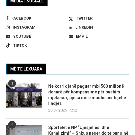
MEDIAT SOCIALE
FACEBOOK
TWITTER
INSTAGRAM
LINKEDIN
YOUTUBE
EMAIL
TIKTOK
MË TË LEXUARA
1
Në korrik janë paguar mbi 560 milionë
denarë për kompensime për pushim
mjekësor, pjesa më e madhe për lejet e
lindjes
28.07.2026 15:52
2
Sportelet e NP “Ujësjellësi dhe
Kanalizimi” – Shkup nesër do të punojnë