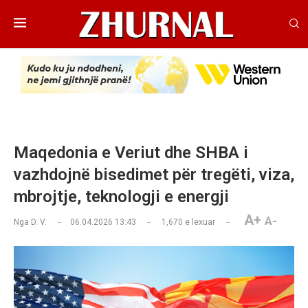
Maqedonia e Veriut dhe SHBA i
vazhdojnë bisedimet për tregëti, viza,
mbrojtje, teknologji e energji
A+
A-
Nga
D. V.
06.04.2026 13:43
1,670
e lexuar