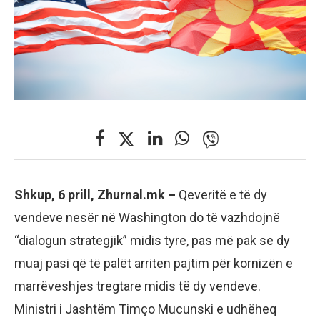
Shkup, 6 prill, Zhurnal.mk –
Qeveritë e të dy
vendeve nesër në Washington do të vazhdojnë
“dialogun strategjik” midis tyre, pas më pak se dy
muaj pasi që të palët arriten pajtim për kornizën e
marrëveshjes tregtare midis të dy vendeve.
Ministri i Jashtëm Timço Mucunski e udhëheq