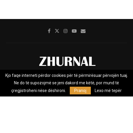
Kjo faqe interneti përdor cookies për të përmirësuar përvojën tuaj.
Rreth nesh
Impresumi
Marketing
Kontakt
Ne do të supozojmë se jeni dakord me këtë, por mund të
Privacy Policy
çregjistroheni nëse dëshironi.
Pranoj
Lexo më tepër
Zhurnal.mk është Agjenci e Lajmeve e pavarur, e themeluar në vitin
2009, që e mbulon Maqedoninë, Kosovën, Shqipërinë edhe lajmet
nga bota.
@2026 - All Right Reserved. Designed and Developed by
Anet.Com.Mk