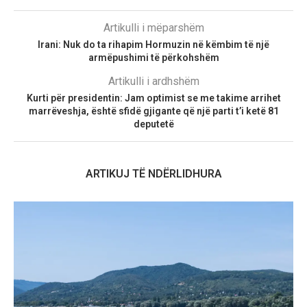
Artikulli i mëparshëm
Irani: Nuk do ta rihapim Hormuzin në këmbim të një
armëpushimi të përkohshëm
Artikulli i ardhshëm
Kurti për presidentin: Jam optimist se me takime arrihet
marrëveshja, është sfidë gjigante që një parti t’i ketë 81
deputetë
ARTIKUJ TË NDËRLIDHURA