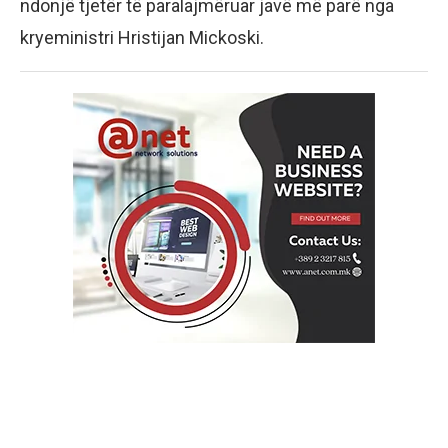
ndonjë tjetër të paralajmëruar javë më parë nga
kryeministri Hristijan Mickoski.