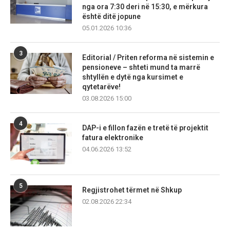
nga ora 7:30 deri në 15:30, e mërkura
është ditë jopune
05.01.2026 10:36
3
Editorial / Priten reforma në sistemin e
pensioneve – shteti mund ta marrë
shtyllën e dytë nga kursimet e
qytetarëve!
03.08.2026 15:00
4
DAP-i e fillon fazën e tretë të projektit
fatura elektronike
04.06.2026 13:52
5
Regjistrohet tërmet në Shkup
02.08.2026 22:34