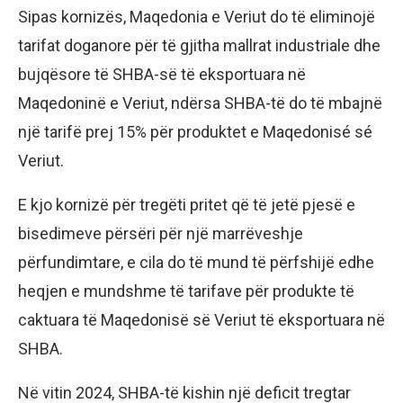
Sipas kornizës, Maqedonia e Veriut do të eliminojë
tarifat doganore për të gjitha mallrat industriale dhe
bujqësore të SHBA-së të eksportuara në
Maqedoninë e Veriut, ndërsa SHBA-të do të mbajnë
një tarifë prej 15% për produktet e Maqedonisé sé
Veriut.
E kjo kornizë për tregëti pritet që të jetë pjesë e
bisedimeve përsëri për një marrëveshje
përfundimtare, e cila do të mund të përfshijë edhe
heqjen e mundshme të tarifave për produkte të
caktuara të Maqedonisë së Veriut të eksportuara në
SHBA.
Në vitin 2024, SHBA-të kishin një deficit tregtar