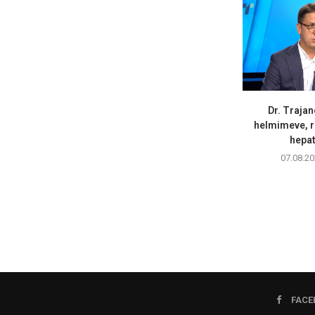
Dr. Trajan
helmimeve, r
hepati
07.08.20
FACE