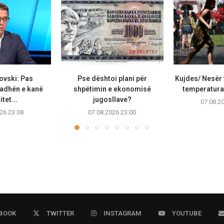
ovski: Pas
Pse dështoi plani për
Kujdes/ Nesër 
adhën e kanë
shpëtimin e ekonomisë
temperaturat
tet...
jugosllave?
07.08.2
26 23:38
07.08.2026 23:00
BOOK
TWITTER
INSTAGRAM
YOUTUBE