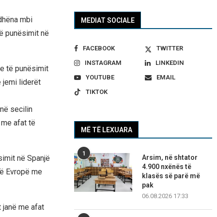
 dhëna mbi
MEDIAT SOCIALE
të punësimit në
FACEBOOK
TWITTER
INSTAGRAM
LINKEDIN
ve të punësimit
YOUTUBE
EMAIL
 jemi liderët
TIKTOK
në secilin
 me afat të
MË TË LEXUARA
1
ësimit në Spanjë
Arsim, në shtator
4.900 nxënës të
 në Evropë me
klasës së parë më
pak
06.08.2026 17:33
 janë me afat