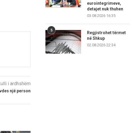
eurointegrimeve,
detajet nuk thuhen
03.08.2026 16:35
5
Regjistrohet tërmet
në Shkup
02.08.2026 22:34
kulli i ardhshëm
 vdes një person