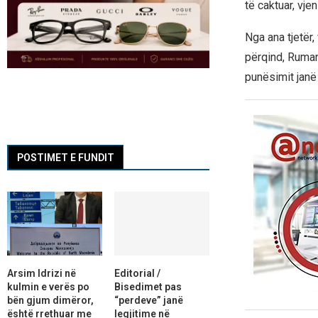
të caktuar, vj
Nga ana tjetër,
përqind, Ruman
punësimit janë 
POSTIMET E FUNDIT
Arsim Idrizi në
Editorial /
kulmin e verës po
Bisedimet pas
bën gjum dimëror,
“perdeve” janë
është rrethuar me
legjitime në