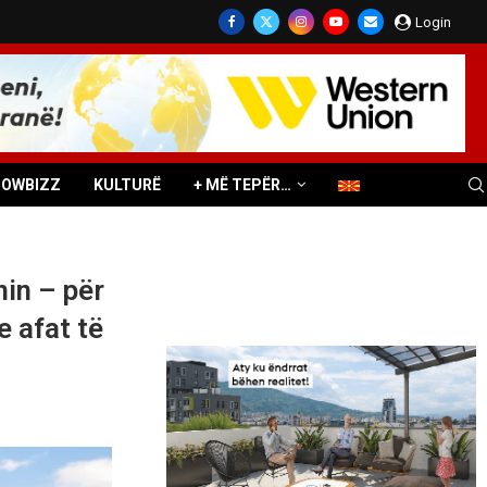
Login
HOWBIZZ
KULTURË
+ MË TEPËR…
nin – për
e afat të