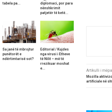
tabela pa...
diplomaci, por para
nënshkrimit
patjetër të ketë...
Sa janë të mbrojtur
Editorial / Kujdes
punëtorët e
nga virusi i Etheve
ndërtimtarisë sot?
të Nilit – më të
rrezikuar moshat
e...
Artikulli i më
Mozilla aktiviz
artificiale në sh