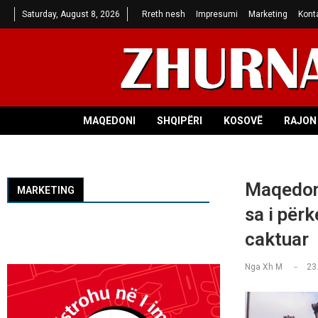
Saturday, August 8, 2026
Rreth nesh
Impresumi
Marketing
Kont
MAQEDONI
SHQIPËRI
KOSOVË
RAJON 
Maqedonia
MARKETING
sa i për
caktuar
Nga
Xh M
23