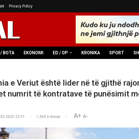
akt
Privacy Policy
/ BOTA
EKONOMI
ED / OP
KRONIKA
SPORT
S
 e Veriut është lider në të gjithë rajo
ket numrit të kontratave të punësimit m
A+
A-
.02.2026 22:51
1,365
e lexuar