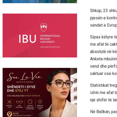
Shkup, 23 shku
pjesën e kontr
vendet e Evrop
Sipas këtyre t
me afat të cakt
absolutë në kë
Anketa mbulon 
vend dhe përfs
caktuar ose kon
Statistikat tre
ishin me afat 
një shifër të l
Në Ballkan, pa