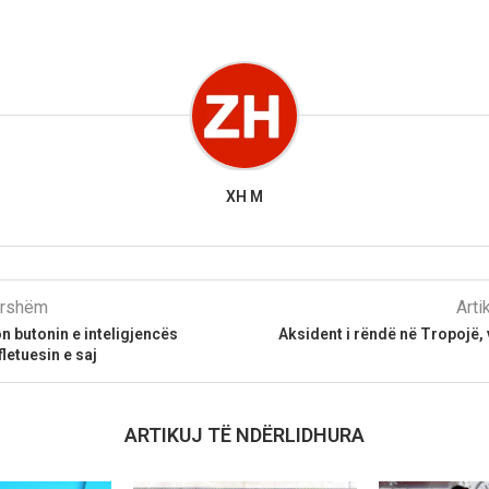
XH M
parshëm
Arti
on butonin e inteligjencës
Aksident i rëndë në Tropojë,
fletuesin e saj
ARTIKUJ TË NDËRLIDHURA