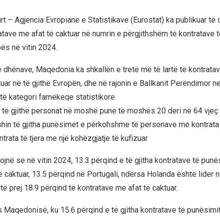
rt – Agjencia Evropiane e Statistikave (Eurostat) ka publikuar të
atave me afat të caktuar në numrin e përgjithshëm të kontratave 
ës në vitin 2024.
ë dhënave, Maqedonia ka shkallën e tretë më të lartë të kontrata
uar në të gjithë Evropën, dhe në rajonin e Ballkanit Perëndimor ne
të kategori famëkeqe statistikore.
të gjithë personat në moshë pune të moshës 20 deri në 64 vjeç 
hin të gjitha punësimet e përkohshme të personave me kontrata
trata të tjera me një kohëzgjatje të kufizuar.
gojnë se në vitin 2024, 13.3 përqind e të gjitha kontratave të pun
të caktuar, 13.5 përqind në Portugali, ndërsa Holanda është lider
artë prej 18.9 përqind të kontratave me afat të caktuar.
s Maqedonisë, ku 15.6 përqind e të gjitha kontratave të punësimit