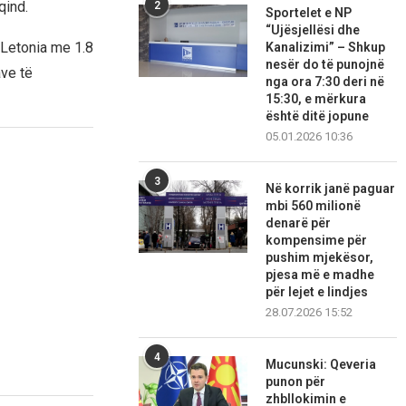
qind.
2
Sportelet e NP
“Ujësjellësi dhe
ë Letonia me 1.8
Kanalizimi” – Shkup
nesër do të punojnë
ave të
nga ora 7:30 deri në
15:30, e mërkura
është ditë jopune
05.01.2026 10:36
3
Në korrik janë paguar
mbi 560 milionë
denarë për
kompensime për
pushim mjekësor,
pjesa më e madhe
për lejet e lindjes
28.07.2026 15:52
4
Mucunski: Qeveria
punon për
zhbllokimin e