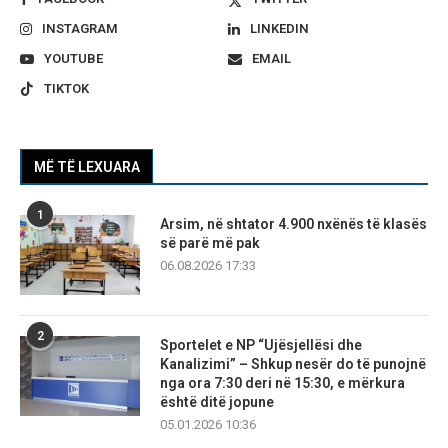
INSTAGRAM
LINKEDIN
YOUTUBE
EMAIL
TIKTOK
MË TË LEXUARA
1
Arsim, në shtator 4.900 nxënës të klasës
së parë më pak
06.08.2026 17:33
2
Sportelet e NP “Ujësjellësi dhe
Kanalizimi” – Shkup nesër do të punojnë
nga ora 7:30 deri në 15:30, e mërkura
është ditë jopune
05.01.2026 10:36