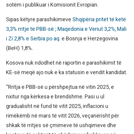
sotëm i publikuar i Komisionit Evropian.
Sipas këtyre parashikimeve
Shqipëria pritet të ketë
3,3% rritje të PBB-së ; Maqedonia e Veriut 3,2%, Mali
i Zi 2,8% e Serbia po aq.
e Bosnja e Herzegovina
(BeH) 1,8%.
Kosova nuk ndodhet në raportin e parashikimit të
KE-së meqë ajo nuk e ka statusin e vendit kandidat.
“Rritja e PBB-së u përshpejtua në vitin 2025, e
nxitur nga kërkesa e brendshme. Pasi u ul
gradualisht në fund të vitit 2025, inflacioni u
rimëkëmb në mars të vitit 2026, veçanërisht për
shkak të rritjes së çmimeve të ushqimeve dhe