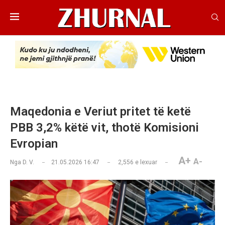
Maqedonia e Veriut pritet të ketë
PBB 3,2% këtë vit, thotë Komisioni
Evropian
A+
A-
Nga
D. V.
21.05.2026 16:47
2,556
e lexuar