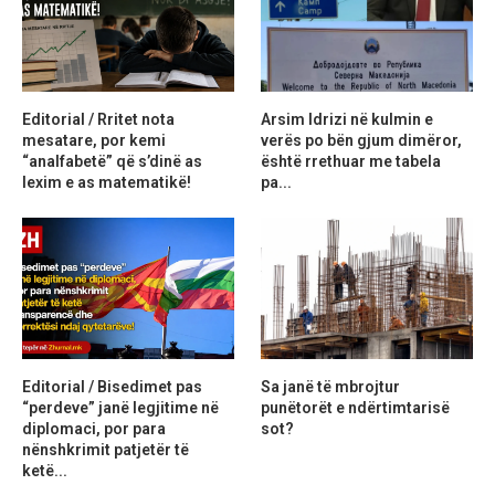
Editorial / Rritet nota
Arsim Idrizi në kulmin e
mesatare, por kemi
verës po bën gjum dimëror,
“analfabetë” që s’dinë as
është rrethuar me tabela
lexim e as matematikë!
pa...
Editorial / Bisedimet pas
Sa janë të mbrojtur
“perdeve” janë legjitime në
punëtorët e ndërtimtarisë
diplomaci, por para
sot?
nënshkrimit patjetër të
ketë...