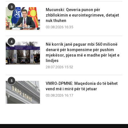
3
Mucunski: Qeveria punon për
zhbllokimin e eurointegrimeve, detajet
nuk thuhen
03.08.2026 16:35
4
Në korrik janë paguar mbi 560 milionë
denarë për kompensime për pushim
mjekësor, pjesa më e madhe për lejet e
lindjes
28.07.2026 15:52
5
VMRO‑DPMNE: Maqedonia do të bëhet
vend më i mirë për të jetuar
03.08.2026 16:17