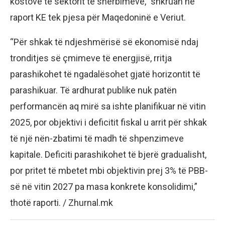
kostove të sektorit të shërbimeve,” shkruan në
raport KE tek pjesa për Maqedoninë e Veriut.
“Për shkak të ndjeshmërisë së ekonomisë ndaj
tronditjes së çmimeve të energjisë, rritja
parashikohet të ngadalësohet gjatë horizontit të
parashikuar. Të ardhurat publike nuk patën
performancën aq mirë sa ishte planifikuar në vitin
2025, por objektivi i deficitit fiskal u arrit për shkak
të një nën-zbatimi të madh të shpenzimeve
kapitale. Deficiti parashikohet të bjerë gradualisht,
por pritet të mbetet mbi objektivin prej 3% të PBB-
së në vitin 2027 pa masa konkrete konsolidimi,”
thotë raporti. / Zhurnal.mk