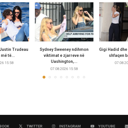
 Justin Trudeau
Sydney Sweeney ndihmon
Gigi Hadid dhe
më të...
viktimat e zjarreve në
shfaqen b
Uashington,...
26 15:58
07.08.2
07.08.2026 15:58
BOOK
TWITTER
INSTAGRAM
YOUTUBE