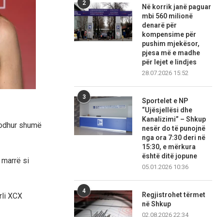
2
Në korrik janë paguar
mbi 560 milionë
denarë për
kompensime për
pushim mjekësor,
pjesa më e madhe
për lejet e lindjes
28.07.2026 15:52
3
Sportelet e NP
“Ujësjellësi dhe
Kanalizimi” – Shkup
ndodhur shumë
nesër do të punojnë
nga ora 7:30 deri në
15:30, e mërkura
është ditë jopune
 marrë si
05.01.2026 10:36
4
Regjistrohet tërmet
rli XCX
në Shkup
02.08.2026 22:34