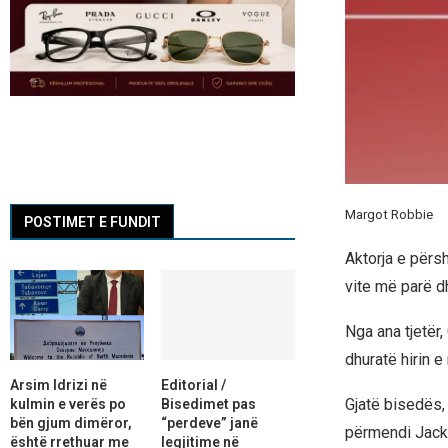
Margot Robbie
POSTIMET E FUNDIT
Aktorja e përs
vite më parë d
Nga ana tjetër,
dhuratë hirin e
Arsim Idrizi në
Editorial /
Gjatë bisedës, 
kulmin e verës po
Bisedimet pas
bën gjum dimëror,
“perdeve” janë
përmendi Jack 
është rrethuar me
legjitime në