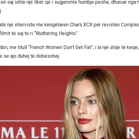
 së saj ishte një libër që i sugjeronte humbje peshe, dhuruar nga 
.
jatë një interviste me këngëtaren Charli XCX për revistën Complex
ilmit të saj të ri “Wuthering Heights”.
ibri, me titull “French Women Don’t Get Fat”, i la një shije të keq
te se ajo duhej të dobësohej.