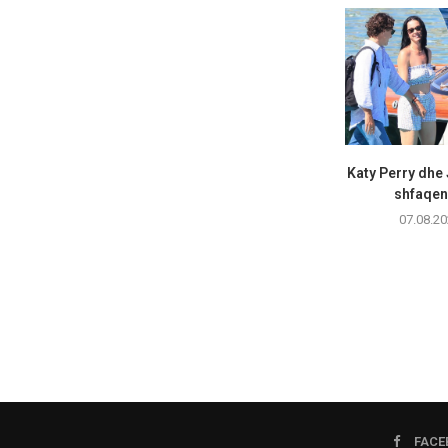
Katy Perry dhe
shfaqen 
07.08.20
FACE