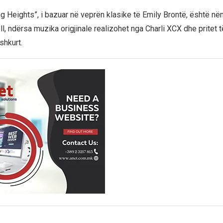
g Heights”, i bazuar në veprën klasike të Emily Brontë, është nën
l, ndërsa muzika origjinale realizohet nga Charli XCX dhe pritet 
shkurt.