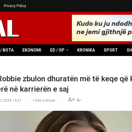
Privacy Policy
/ BOTA
EKONOMI
ED / OP
KRONIKA
SPORT
S
obbie zbulon dhuratën më të keqe që 
rë në karrierën e saj
A+
A-
02.2026 14:21
1,660
e lexuar