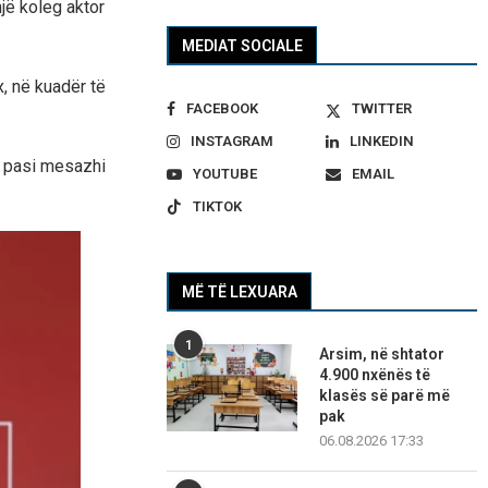
një koleg aktor
MEDIAT SOCIALE
, në kuadër të
FACEBOOK
TWITTER
INSTAGRAM
LINKEDIN
e, pasi mesazhi
YOUTUBE
EMAIL
TIKTOK
MË TË LEXUARA
1
Arsim, në shtator
4.900 nxënës të
klasës së parë më
pak
06.08.2026 17:33