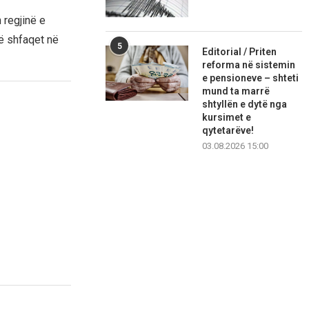
 regjinë e
të shfaqet në
5
Editorial / Priten
reforma në sistemin
e pensioneve – shteti
mund ta marrë
shtyllën e dytë nga
kursimet e
qytetarëve!
03.08.2026 15:00