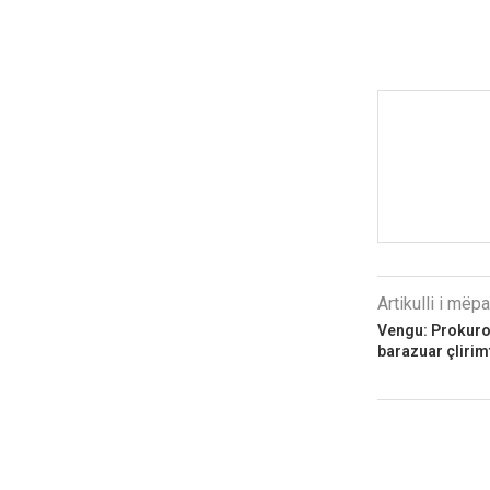
Artikulli i më
Vengu: Prokuror
barazuar çlirim