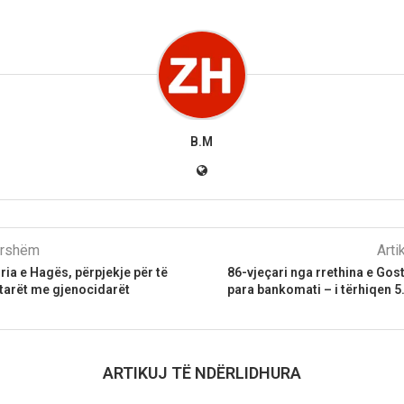
B.M
parshëm
Arti
ia e Hagës, përpjekje për të
86-vjeçari nga rrethina e Gos
tarët me gjenocidarët
para bankomati – i tërhiqen 
ARTIKUJ TË NDËRLIDHURA