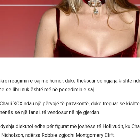
hkroi reagimin e saj me humor, duke theksuar se ngjarja kishte 
he se libri nuk është më në posedimin e saj.
 Charli XCX ndau një përvojë të pazakontë, duke treguar se kishte
 nënës së një fansi, të vendosur në një gjerdan.
dyshja diskutoi edhe për figurat më joshëse të Hollivudit, ku Cha
Nicholson, ndërsa Robbie zgjodhi Montgomery Clift.