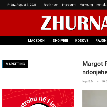
Friday, August 7, 2026
Rreth nesh
Impresumi
Marketing
Kontakt
MAQEDONI
SHQIPËRI
KOSOVË
RAJON 
Margot R
MARKETING
ndonjëhe
Nga
B.M
10.