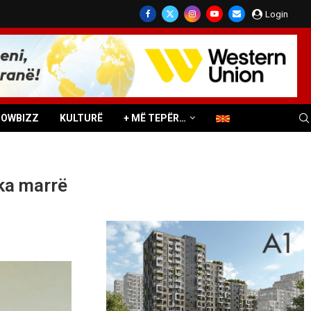
Login
HOWBIZZ
KULTURË
+ MË TEPËR…
ka marrë