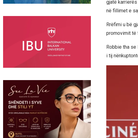
gjatë karrierës
në fillimet e saj
Rrëfimi u bë g
promovimit të f
Robbie tha se l
i tij nënkupton