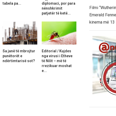
tabela pa...
diplomaci, por para
Filmi “Wutherin
nënshkrimit
patjetër të ketë...
Emerald Fennel
kinema më 13 
Sa janë të mbrojtur
Editorial / Kujdes
punëtorët e
nga virusi i Etheve
ndërtimtarisë sot?
të Nilit – më të
rrezikuar moshat
e...