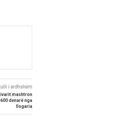
kulli i ardhshëm
tivarit mashtron
5.600 denarë nga
llogaria