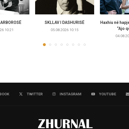
SKARBOROSË
SKLLAV I DASHURISË
Haxhiu në hapje
“Ajo q
26 10:21
05.08.2026 10:15
04.08.2
BOOK
TWITTER
INSTAGRAM
YOUTUBE