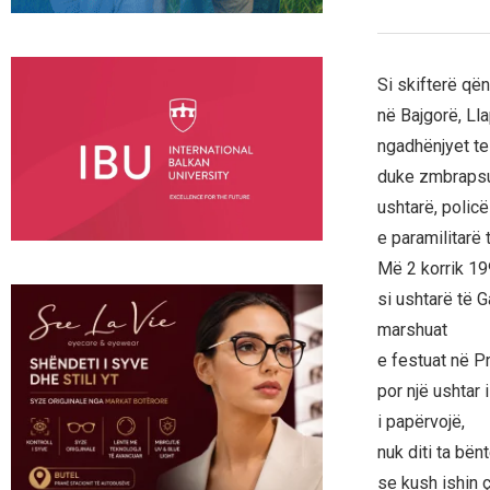
Si skifterë që
në Bajgorë, Lla
ngadhënjyet te
duke zmbraps
ushtarë, policë
e paramilitarë 
Më 2 korrik 19
si ushtarë të G
marshuat
e festuat në Pr
por një ushtar i
i papërvojë,
nuk diti ta bën
se kush ishin ç