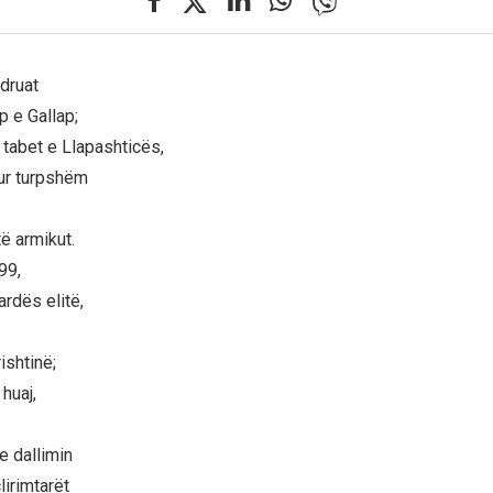
ndruat
p e Gallap;
 tabet e Llapashticës,
ur turpshëm
të armikut.
99,
ardës elitë,
ishtinë;
 huaj,
te dallimin
lirimtarët