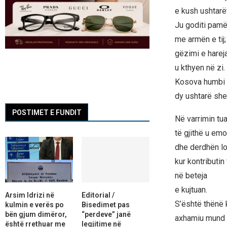
e kush ushtarët
Ju goditi pam
me armën e tij;
gëzimi e harej
u kthyen në zi.
Kosova humbi
dy ushtarë she
POSTIMET E FUNDIT
Në varrimin tua
të gjithë u em
dhe derdhën lo
kur kontributin 
në beteja
e kujtuan.
Arsim Idrizi në
Editorial /
S’është thënë 
kulmin e verës po
Bisedimet pas
bën gjum dimëror,
“perdeve” janë
axhamiu mund 
është rrethuar me
legjitime në