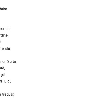
shtim
eritat,
vdinë;
t
 e shi,
nën Serbi.
atë,
jët.
ri Bici,
 treguar,