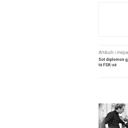
Artikulli i më
Sot diplomon g
të FSK-së