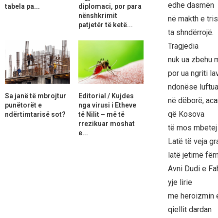
edhe dasmën
tabela pa...
diplomaci, por para
nënshkrimit
në makth e tri
patjetër të ketë...
ta shndërrojë.
Tragjedia
nuk ua zbehu m
por ua ngriti la
ndonëse luftua
Sa janë të mbrojtur
Editorial / Kujdes
në dëborë, acar
punëtorët e
nga virusi i Etheve
që Kosova
ndërtimtarisë sot?
të Nilit – më të
rrezikuar moshat
të mos mbetej 
e...
Latë të veja gr
latë jetimë fëmi
Avni Dudi e Fah
yje lirie
me heroizmin e
qiellit dardan