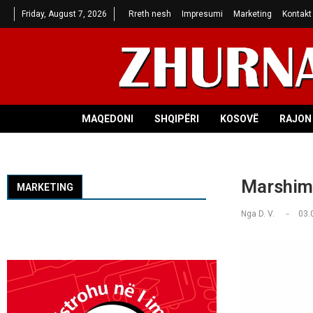
Friday, August 7, 2026
Rreth nesh
Impresumi
Marketing
Kontakt
MAQEDONI
SHQIPËRI
KOSOVË
RAJON 
Marshimi
MARKETING
Nga
D. V.
03.