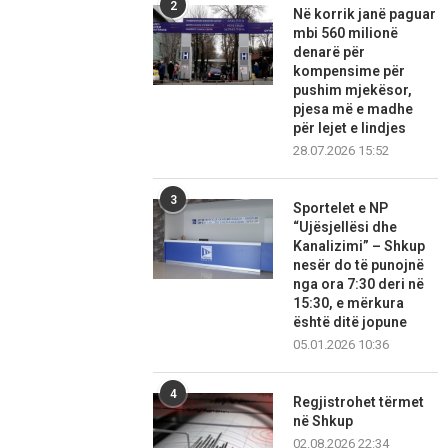
2
Në korrik janë paguar
mbi 560 milionë
denarë për
kompensime për
pushim mjekësor,
pjesa më e madhe
për lejet e lindjes
28.07.2026 15:52
3
Sportelet e NP
“Ujësjellësi dhe
Kanalizimi” – Shkup
nesër do të punojnë
nga ora 7:30 deri në
15:30, e mërkura
është ditë jopune
05.01.2026 10:36
4
Regjistrohet tërmet
në Shkup
02.08.2026 22:34