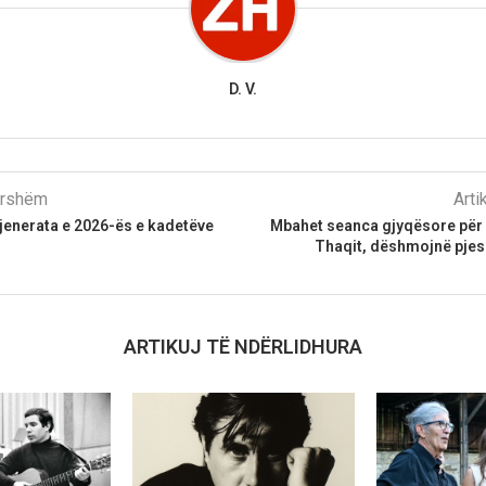
D. V.
parshëm
Arti
jenerata e 2026-ës e kadetëve
Mbahet seanca gjyqësore për 
Thaqit, dëshmojnë pjes
ARTIKUJ TË NDËRLIDHURA