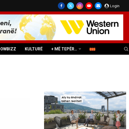
Login
HOWBIZZ
KULTURË
+ MË TEPËR…