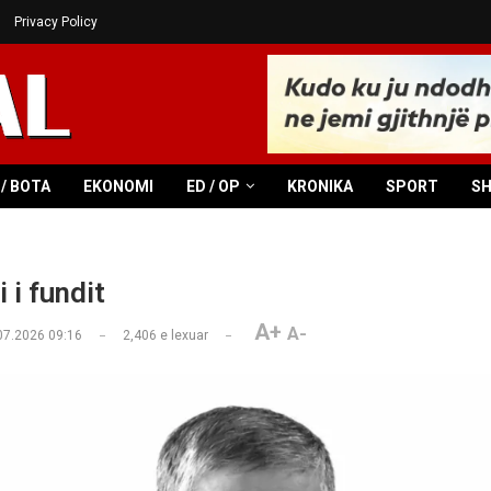
Privacy Policy
/ BOTA
EKONOMI
ED / OP
KRONIKA
SPORT
S
 i fundit
A+
A-
07.2026 09:16
2,406
e lexuar