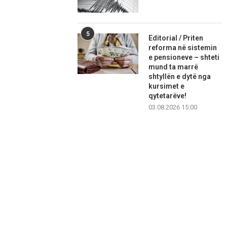
5
Editorial / Priten
reforma në sistemin
e pensioneve – shteti
mund ta marrë
shtyllën e dytë nga
kursimet e
qytetarëve!
03.08.2026 15:00