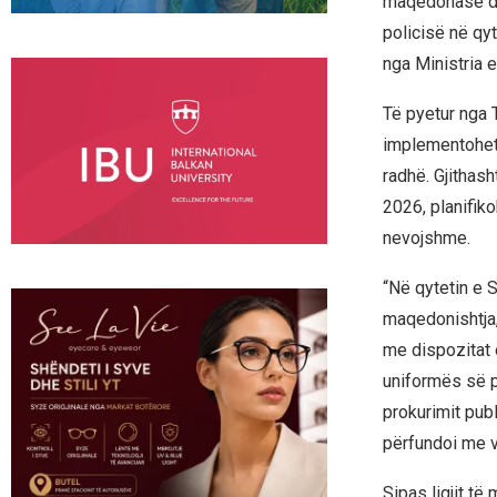
maqedonase dhe
policisë në qy
nga Ministria 
Të pyetur nga 
implementohet n
radhë. Gjithash
2026, planifik
nevojshme.
“Në qytetin e 
maqedonishtja,
me dispozitat 
uniformës së p
prokurimit pub
përfundoi me v
Sipas ligjit t