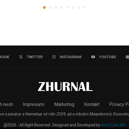
BOOK
TWITTER
INSTAGRAM
YOUTUBE
h nesh
Impresumi
Marketing
Kontakt
Privacy P
ve e pavarur, e themeluar në vitin 2009, që e mbulon Maqedoninë, Kosovën,
@2026 - All Right Reserved. Designed and Developed by
Anet.Com.Mk