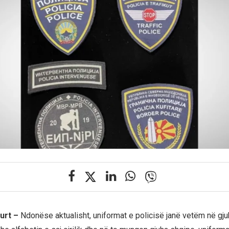
urt –
Ndonëse aktualisht, uniformat e policisë janë vetëm në gj