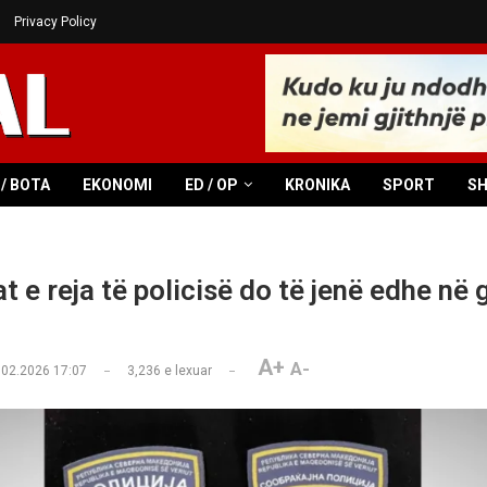
Privacy Policy
/ BOTA
EKONOMI
ED / OP
KRONIKA
SPORT
S
 e reja të policisë do të jenë edhe në 
A+
A-
.02.2026 17:07
3,236
e lexuar