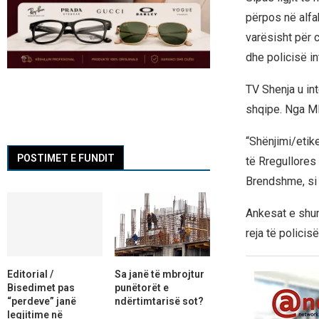
përpos në alfab
varësisht për c
dhe policisë i
TV Shenja u in
shqipe. Nga MP
“Shënjimi/etik
POSTIMET E FUNDIT
të Rregullores
Brendshme, si 
Ankesat e shum
reja të policis
Editorial /
Sa janë të mbrojtur
Bisedimet pas
punëtorët e
“perdeve” janë
ndërtimtarisë sot?
legjitime në