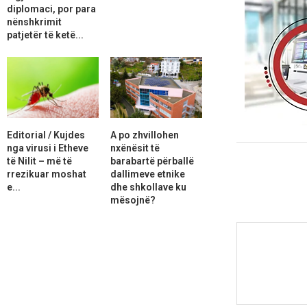
diplomaci, por para
nënshkrimit
patjetër të ketë...
Editorial / Kujdes
A po zhvillohen
nga virusi i Etheve
nxënësit të
të Nilit – më të
barabartë përballë
rrezikuar moshat
dallimeve etnike
e...
dhe shkollave ku
mësojnë?