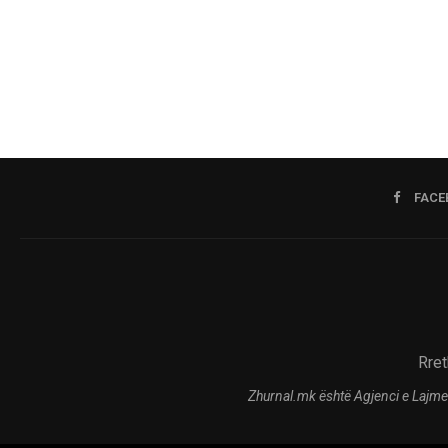
FACE
Rret
Zhurnal.mk është Agjenci e Lajme