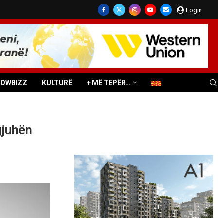
Login
HOWBIZZ
KULTURË
+ MË TEPËR…
gjuhën