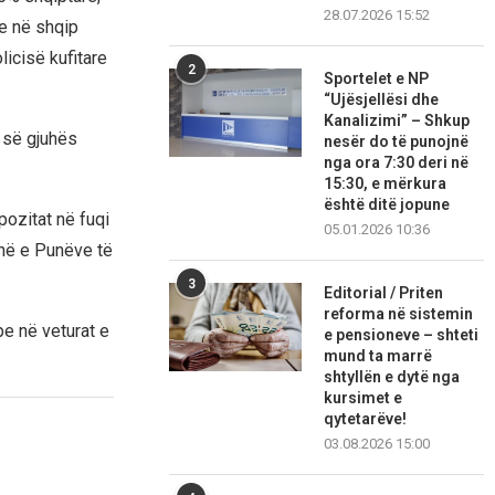
28.07.2026 15:52
he në shqip
licisë kufitare
2
Sportelet e NP
“Ujësjellësi dhe
Kanalizimi” – Shkup
 së gjuhës
nesër do të punojnë
nga ora 7:30 deri në
15:30, e mërkura
është ditë jopune
pozitat në fuqi
05.01.2026 10:36
inë e Punëve të
3
Editorial / Priten
reforma në sistemin
e në veturat e
e pensioneve – shteti
mund ta marrë
shtyllën e dytë nga
kursimet e
qytetarëve!
03.08.2026 15:00