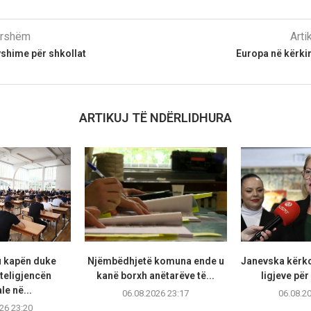
parshëm
Arti
shime për shkollat
Europa në kërki
ARTIKUJ TË NDËRLIDHURA
u kapën duke
Njëmbëdhjetë komuna ende u
Janevska kërko
teligjencën
kanë borxh anëtarëve të...
ligjeve për
ale në...
06.08.2026 23:17
06.08.2
26 23:20