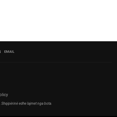
EMAIL
olicy
 Shqipërinë edhe lajmet nga bota.