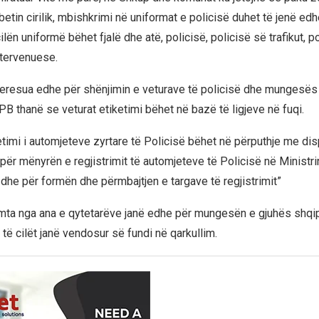
etin cirilik, mbishkrimi në uniformat e policisë duhet të jenë ed
ilën uniformë bëhet fjalë dhe atë, policisë, policisë së trafikut, po
ntervenuese.
teresua edhe për shënjimin e veturave të policisë dhe mungesës
B thanë se veturat etiketimi bëhet në bazë të ligjeve në fuqi.
etimi i automjeteve zyrtare të Policisë bëhet në përputhje me dis
 për mënyrën e regjistrimit të automjeteve të Policisë në Ministr
dhe për formën dhe përmbajtjen e targave të regjistrimit”
ta nga ana e qytetarëve janë edhe për mungesën e gjuhës shqip
ë të cilët janë vendosur së fundi në qarkullim.