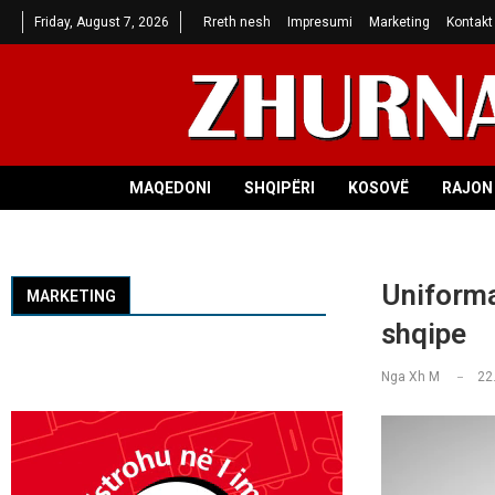
Friday, August 7, 2026
Rreth nesh
Impresumi
Marketing
Kontakt
MAQEDONI
SHQIPËRI
KOSOVË
RAJON 
Uniformat
MARKETING
shqipe
Nga
Xh M
22