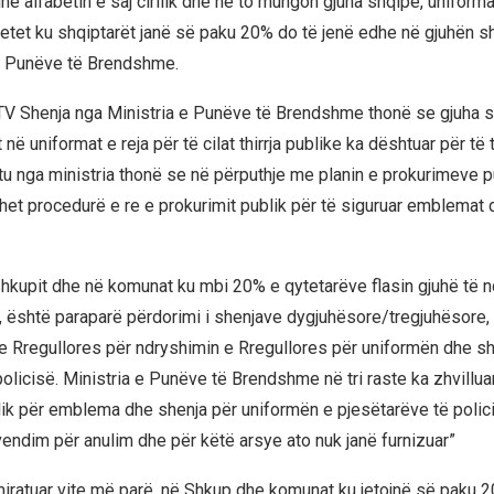
 alfabetin e saj cirilik dhe në to mungon gjuha shqipe, uniformat
tetet ku shqiptarët janë së paku 20% do të jenë edhe në gjuhën s
e Punëve të Brendshme.
TV Shenja nga Ministria e Punëve të Brendshme thonë se gjuha s
ë uniformat e reja për të cilat thirrja publike ka dështuar për të
tu nga ministria thonë se në përputhje me planin e prokurimeve pu
ohet procedurë e re e prokurimit publik për të siguruar emblemat 
Shkupit dhe në komunat ku mbi 20% e qytetarëve flasin gjuhë të
 është paraparë përdorimi i shenjave dygjuhësore/tregjuhësore, 
e Rregullores për ndryshimin e Rregullores për uniformën dhe sh
olicisë. Ministria e Punëve të Brendshme në tri raste ka zhvillua
lik për emblema dhe shenja për uniformën e pjesëtarëve të policis
endim për anulim dhe për këtë arsye ato nuk janë furnizuar”
ë miratuar vite më parë, në Shkup dhe komunat ku jetojnë së paku 