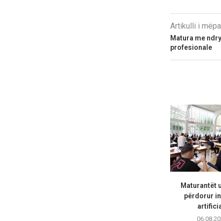
Artikulli i më
Matura me ndry
profesionale
Maturantët 
përdorur in
artifici
06.08.20