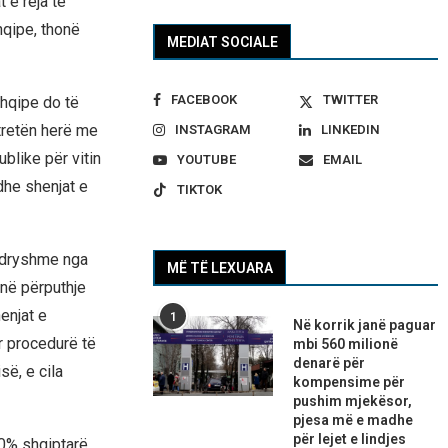
 e reja të
hqipe, thonë
MEDIAT SOCIALE
FACEBOOK
TWITTER
hqipe do të
 tretën herë me
INSTAGRAM
LINKEDIN
blike për vitin
YOUTUBE
EMAIL
dhe shenjat e
TIKTOK
 ndryshme nga
MË TË LEXUARA
në përputhje
enjat e
1
Në korrik janë paguar
r procedurë të
mbi 560 milionë
denarë për
ë, e cila
kompensime për
pushim mjekësor,
pjesa më e madhe
për lejet e lindjes
20% shqiptarë,