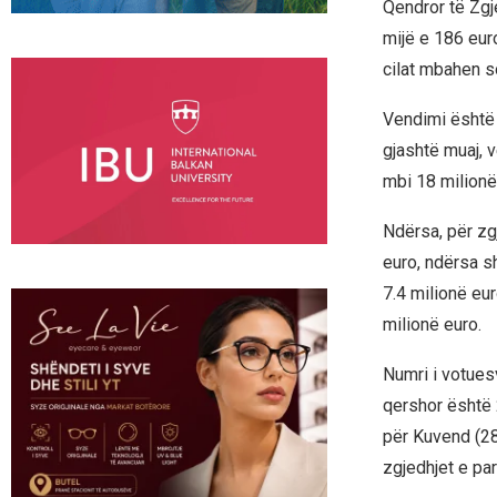
Qendror të Zgj
mijë e 186 eur
cilat mbahen s
Vendimi është 
gjashtë muaj, 
mbi 18 milionë
Ndërsa, për zgj
euro, ndërsa s
7.4 milionë eur
milionë euro.
Numri i votues
qershor është 
për Kuvend (28
zgjedhjet e p