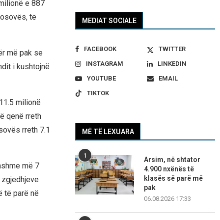
milionë e 887
Kosovës, të
MEDIAT SOCIALE
FACEBOOK
TWITTER
ër më pak se
INSTAGRAM
LINKEDIN
dit i kushtojnë
YOUTUBE
EMAIL
TIKTOK
 11.5 milionë
ë qenë rreth
sovës rreth 7.1
MË TË LEXUARA
1
Arsim, në shtator
kohshme më 7
4.900 nxënës të
klasës së parë më
s zgjedhjeve
pak
ë të parë në
06.08.2026 17:33