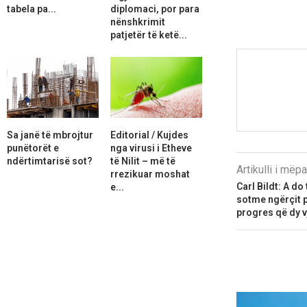
tabela pa...
diplomaci, por para
nënshkrimit
patjetër të ketë...
Sa janë të mbrojtur
Editorial / Kujdes
punëtorët e
nga virusi i Etheve
ndërtimtarisë sot?
të Nilit – më të
Artikulli i më
rrezikuar moshat
Carl Bildt: A do 
e...
sotme ngërçit p
progres që dy v