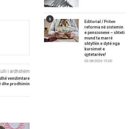
5
Editorial / Priten
reforma në sistemin
e pensioneve – shteti
mund ta marrë
shtyllën e dytë nga
kursimet e
qytetarëve!
03.08.2026 15:00
kulli i ardhshëm
iudhë vendimtare
në dhe prodhimin