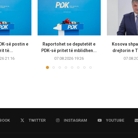
PDK-së postin e
Raportohet se deputetët e
Kosova shpal
it të...
PDK-së pritet të mblidhen...
drejtorin e T
26 21:16
07.08.2026 19:26
07.08.2
BOOK
TWITTER
INSTAGRAM
YOUTUBE