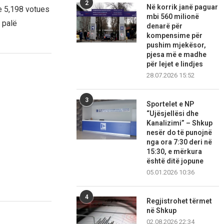
2
Në korrik janë paguar
se 5,198 votues
mbi 560 milionë
 palë
denarë për
kompensime për
pushim mjekësor,
pjesa më e madhe
për lejet e lindjes
28.07.2026 15:52
3
Sportelet e NP
“Ujësjellësi dhe
Kanalizimi” – Shkup
nesër do të punojnë
nga ora 7:30 deri në
15:30, e mërkura
është ditë jopune
05.01.2026 10:36
4
Regjistrohet tërmet
në Shkup
02.08.2026 22:34