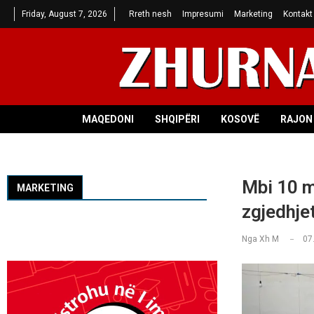
Friday, August 7, 2026
Rreth nesh
Impresumi
Marketing
Kontakt
MAQEDONI
SHQIPËRI
KOSOVË
RAJON 
Mbi 10 mi
MARKETING
zgjedhje
Nga
Xh M
07