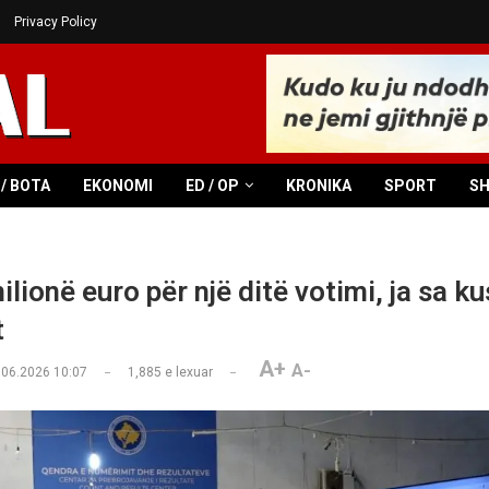
Privacy Policy
/ BOTA
EKONOMI
ED / OP
KRONIKA
SPORT
S
lionë euro për një ditë votimi, ja sa k
t
A+
A-
.06.2026 10:07
1,885
e lexuar