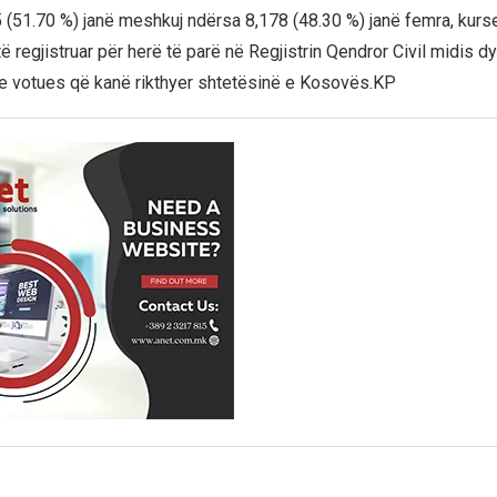
55 (51.70 %) janë meshkuj ndërsa 8,178 (48.30 %) janë femra, kur
 regjistruar për herë të parë në Regjistrin Qendror Civil midis dy
e votues që kanë rikthyer shtetësinë e Kosovës.KP