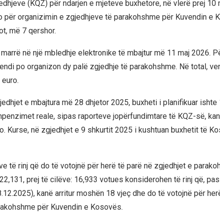
edhjeve (KQZ) për ndarjen e mjeteve buxhetore, në vlerë prej 10 
o për organizimin e zgjedhjeve të parakohshme për Kuvendin e 
ot, më 7 qershor.
marrë në një mbledhje elektronike të mbajtur më 11 maj 2026. P
vendi po organizon dy palë zgjedhje të parakohshme. Në total, ven
 euro.
edhjet e mbajtura më 28 dhjetor 2025, buxheti i planifikuar ishte
hpenzimet reale, sipas raporteve jopërfundimtare të KQZ-së, kan
o. Kurse, në zgjedhjet e 9 shkurtit 2025 i kushtuan buxhetit të Ko
ve të rinj që do të votojnë për herë të parë në zgjedhjet e para
22,131, prej të cilëve: 16,933 votues konsiderohen të rinj që, pa
.12.2025), kanë arritur moshën 18 vjeç dhe do të votojnë për her
arakohshme për Kuvendin e Kosovës.