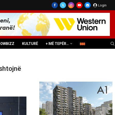
Login
HOWBIZZ
KULTURË
+ MË TEPËR…
ushtojnë