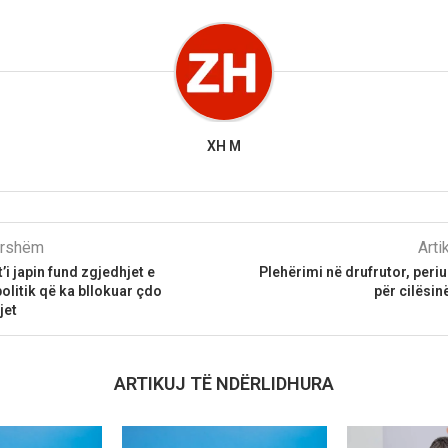
XH M
parshëm
Arti
t’i japin fund zgjedhjet e
Plehërimi në drufrutor, per
olitik që ka bllokuar çdo
për cilësi
jet
ARTIKUJ TË NDËRLIDHURA