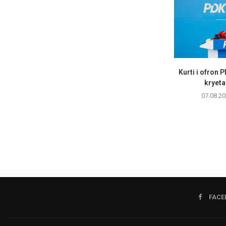
Kurti i ofron 
kryetar
07.08.20
FACE