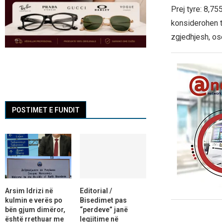
Prej tyre: 8,7
konsiderohen të
zgjedhjesh, os
POSTIMET E FUNDIT
Arsim Idrizi në
Editorial /
kulmin e verës po
Bisedimet pas
bën gjum dimëror,
“perdeve” janë
është rrethuar me
legjitime në