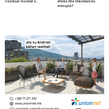
rrezikuar moshat e...
etnike dhe shkollave ku
mësojnë?