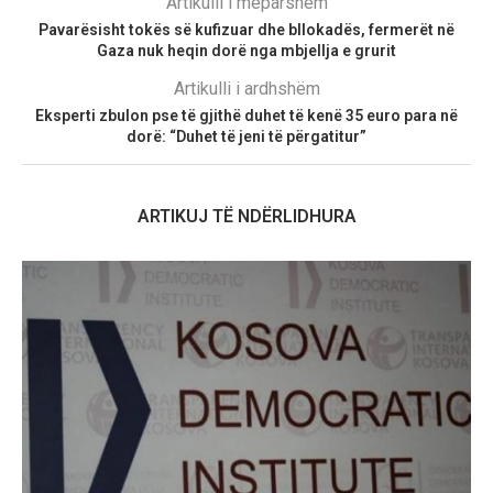
Artikulli i mëparshëm
Pavarësisht tokës së kufizuar dhe bllokadës, fermerët në
Gaza nuk heqin dorë nga mbjellja e grurit
Artikulli i ardhshëm
Eksperti zbulon pse të gjithë duhet të kenë 35 euro para në
dorë: “Duhet të jeni të përgatitur”
ARTIKUJ TË NDËRLIDHURA