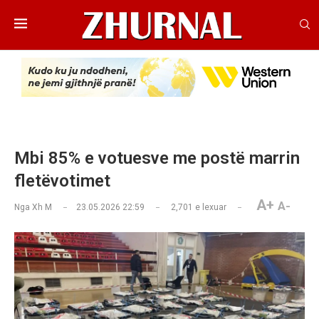
Mbi 85% e votuesve me postë marrin
fletëvotimet
A+
A-
Nga
Xh M
23.05.2026 22:59
2,701
e lexuar