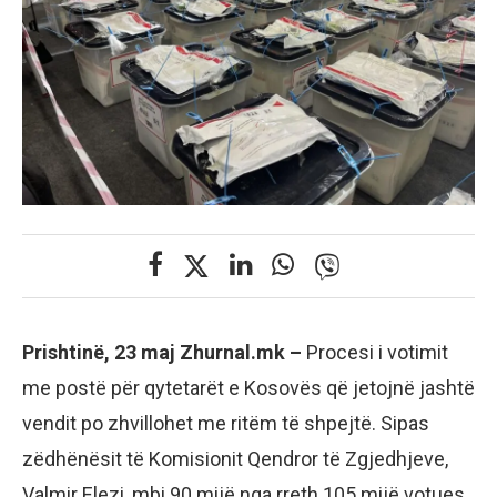
Prishtinë, 23 maj Zhurnal.mk –
Procesi i votimit
me postë për qytetarët e Kosovës që jetojnë jashtë
vendit po zhvillohet me ritëm të shpejtë. Sipas
zëdhënësit të Komisionit Qendror të Zgjedhjeve,
Valmir Elezi, mbi 90 mijë nga rreth 105 mijë votues