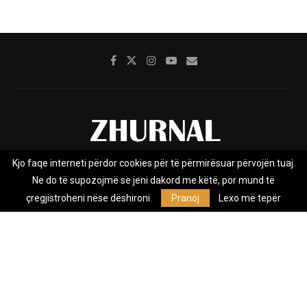
Kjo faqe interneti përdor cookies për të përmirësuar përvojën tuaj.
Rreth nesh
Impresumi
Marketing
Kontakt
Ne do të supozojmë se jeni dakord me këtë, por mund të
Privacy Policy
çregjistroheni nëse dëshironi.
Pranoj
Lexo më tepër
Zhurnal.mk është Agjenci e Lajmeve e pavarur, e themeluar në vitin
2009, që e mbulon Maqedoninë, Kosovën, Shqipërinë edhe lajmet
nga bota.
@2026 - All Right Reserved. Designed and Developed by
Anet.Com.Mk