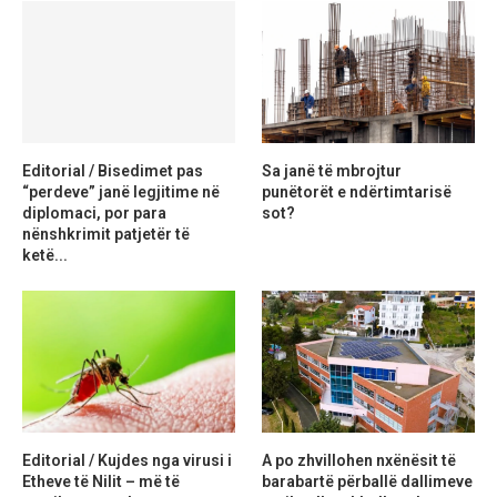
Editorial / Bisedimet pas
Sa janë të mbrojtur
“perdeve” janë legjitime në
punëtorët e ndërtimtarisë
diplomaci, por para
sot?
nënshkrimit patjetër të
ketë...
Editorial / Kujdes nga virusi i
A po zhvillohen nxënësit të
Etheve të Nilit – më të
barabartë përballë dallimeve