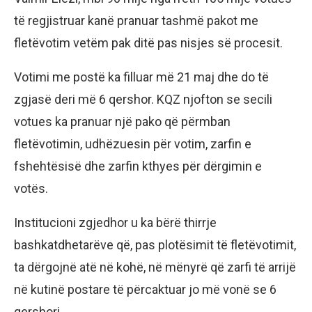
të regjistruar kanë pranuar tashmë pakot me
fletëvotim vetëm pak ditë pas nisjes së procesit.
Votimi me postë ka filluar më 21 maj dhe do të
zgjasë deri më 6 qershor. KQZ njofton se secili
votues ka pranuar një pako që përmban
fletëvotimin, udhëzuesin për votim, zarfin e
fshehtësisë dhe zarfin kthyes për dërgimin e
votës.
Institucioni zgjedhor u ka bërë thirrje
bashkatdhetarëve që, pas plotësimit të fletëvotimit,
ta dërgojnë atë në kohë, në mënyrë që zarfi të arrijë
në kutinë postare të përcaktuar jo më vonë se 6
qershori.