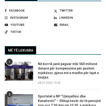
FACEBOOK
TWITTER
INSTAGRAM
LINKEDIN
YOUTUBE
EMAIL
TIKTOK
MË TË LEXUARA
1
Në korrik janë paguar mbi 560 milionë
denarë për kompensime për pushim
mjekësor, pjesa më e madhe për lejet e
lindjes
28.07.2026 15:52
2
Sportelet e NP “Ujësjellësi dhe
Kanalizimi” – Shkup nesër do të punojnë
nga ora 7:30 deri në 15:30, e mërkura