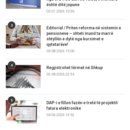
është ditë jopune
05.01.2026 10:36
3
Editorial / Priten reforma në sistemin e
pensioneve – shteti mund ta marrë
shtyllën e dytë nga kursimet e
qytetarëve!
03.08.2026 15:00
4
Regjistrohet tërmet në Shkup
02.08.2026 22:34
5
DAP-i e fillon fazën e tretë të projektit
fatura elektronike
04.06.2026 13:52