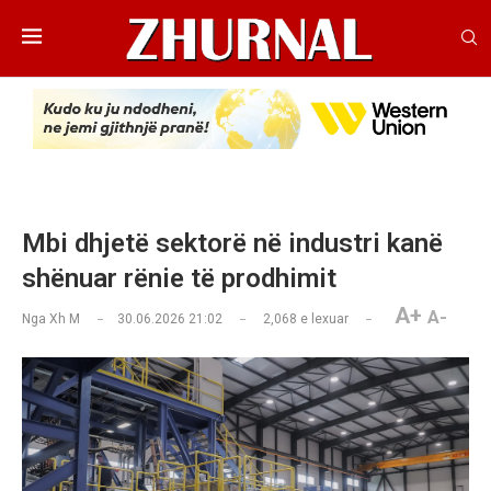
Mbi dhjetë sektorë në industri kanë
shënuar rënie të prodhimit
A+
A-
Nga
Xh M
30.06.2026 21:02
2,068
e lexuar