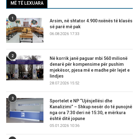
MË TË LEXUARA
1
Arsim, në shtator 4.900 nxënës të klasës
së parë më pak
06.08.2026 17:33
2
Në korrik janë paguar mbi 560 milionë
denarë për kompensime për pushim
mjekësor, pjesa më e madhe për lejet e
lindjes
28.07.2026 15:52
3
Sportelet e NP “Ujësjellësi dhe
Kanalizimi” – Shkup nesër do të punojnë
nga ora 7:30 deri në 15:30, e mërkura
është ditë jopune
05.01.2026 10:36