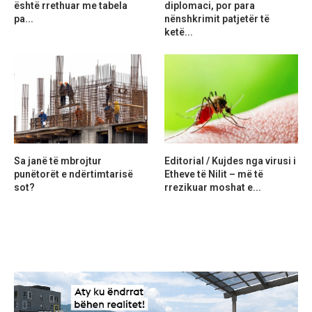
është rrethuar me tabela
diplomaci, por para
pa...
nënshkrimit patjetër të
ketë...
Sa janë të mbrojtur
Editorial / Kujdes nga virusi i
punëtorët e ndërtimtarisë
Etheve të Nilit – më të
sot?
rrezikuar moshat e...