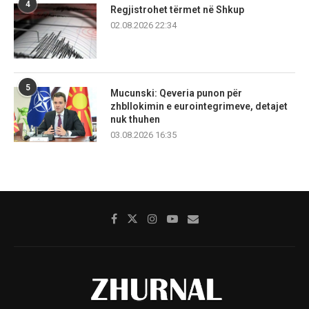
4
Regjistrohet tërmet në Shkup
02.08.2026 22:34
5
Mucunski: Qeveria punon për
zhbllokimin e eurointegrimeve, detajet
nuk thuhen
03.08.2026 16:35