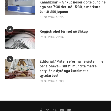
Kanalizimi” – Shkup nesër do të punojnë
nga ora 7:30 deri në 15:30, e mërkura
është ditë jopune
05.01.2026 10:36
4
Regjistrohet tërmet në Shkup
02.08.2026 22:34
5
Editorial / Priten reforma në sistemin e
pensioneve – shteti mund ta marrë
shtyllën e dytë nga kursimet e
qytetarëve!
03.08.2026 15:00