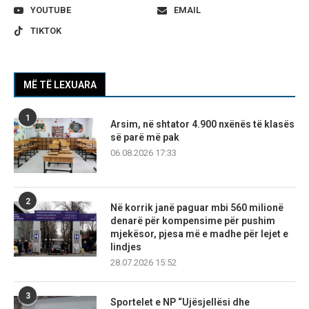
YOUTUBE
EMAIL
TIKTOK
MË TË LEXUARA
1
Arsim, në shtator 4.900 nxënës të klasës
së parë më pak
06.08.2026 17:33
2
Në korrik janë paguar mbi 560 milionë
denarë për kompensime për pushim
mjekësor, pjesa më e madhe për lejet e
lindjes
28.07.2026 15:52
3
Sportelet e NP “Ujësjellësi dhe