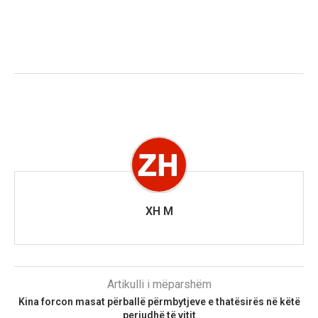
XH M
Artikulli i mëparshëm
Kina forcon masat përballë përmbytjeve e thatësirës në këtë
periudhë të vitit