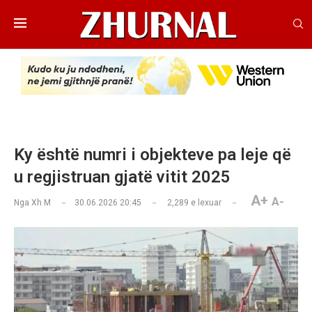
Ky është numri i objekteve pa leje që
u regjistruan gjatë vitit 2025
A+
A-
Nga
Xh M
30.06.2026 20:45
2,289
e lexuar