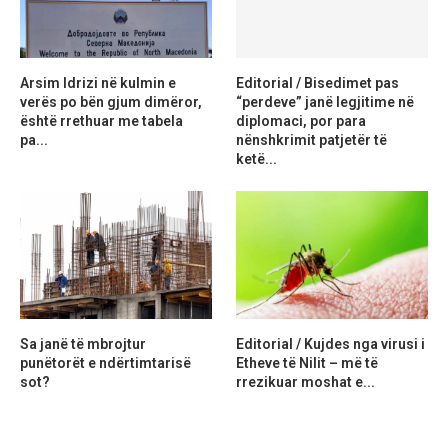
Arsim Idrizi në kulmin e
Editorial / Bisedimet pas
verës po bën gjum dimëror,
“perdeve” janë legjitime në
është rrethuar me tabela
diplomaci, por para
pa...
nënshkrimit patjetër të
ketë...
Sa janë të mbrojtur
Editorial / Kujdes nga virusi i
punëtorët e ndërtimtarisë
Etheve të Nilit – më të
sot?
rrezikuar moshat e...