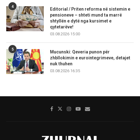
4
Editorial / Priten reforma në sistemin e
pensioneve – shteti mund ta marrë
shtyllën e dytë nga kursimet e
qytetarëve!
03.08.2026 15:00
5
Mucunski: Qeveria punon për
zhbllokimin e eurointegrimeve, detajet
nuk thuhen
03.08.2026 16:35