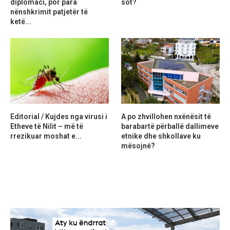
diplomaci, por para
sot?
nënshkrimit patjetër të
ketë...
Editorial / Kujdes nga virusi i
A po zhvillohen nxënësit të
Etheve të Nilit – më të
barabartë përballë dallimeve
rrezikuar moshat e...
etnike dhe shkollave ku
mësojnë?