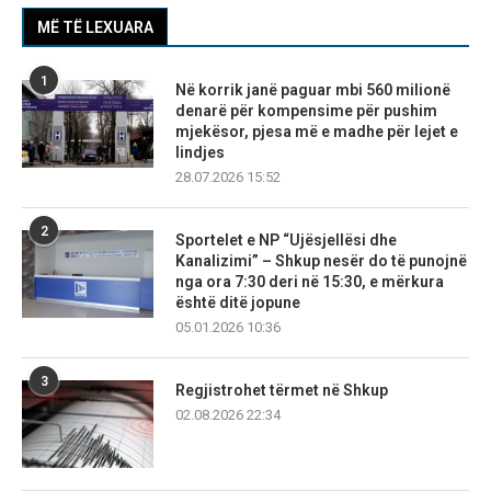
MË TË LEXUARA
1
Në korrik janë paguar mbi 560 milionë
denarë për kompensime për pushim
mjekësor, pjesa më e madhe për lejet e
lindjes
28.07.2026 15:52
2
Sportelet e NP “Ujësjellësi dhe
Kanalizimi” – Shkup nesër do të punojnë
nga ora 7:30 deri në 15:30, e mërkura
është ditë jopune
05.01.2026 10:36
3
Regjistrohet tërmet në Shkup
02.08.2026 22:34