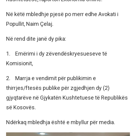
Në këtë mbledhje pjesë po merr edhe Avokati i
Popullit, Naim Çelaj.
Në rend dite janë dy pika:
1. Emërimi i dy zëvendëskryesueseve të
Komisionit,
2. Marrja e vendimit për publikimin e
thirrjes/ftesës publike për zgjedhjen dy (2)
gjyqtarëve në Gjykatën Kushtetuese të Republikës
së Kosovës.
Ndërkaq mbledhja është e mbyllur për media.