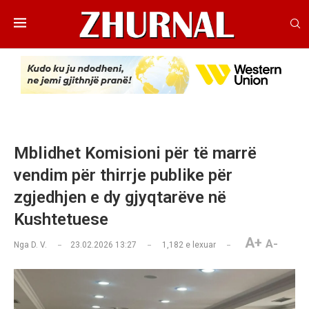
Mblidhet Komisioni për të marrë
vendim për thirrje publike për
zgjedhjen e dy gjyqtarëve në
Kushtetuese
A+
A-
Nga
D. V.
23.02.2026 13:27
1,182
e lexuar