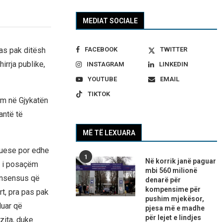
MEDIAT SOCIALE
FACEBOOK
TWITTER
pas pak ditësh
irrja publike,
INSTAGRAM
LINKEDIN
YOUTUBE
EMAIL
TIKTOK
m në Gjykatën
antë të
MË TË LEXUARA
tuese por edhe
1
Në korrik janë paguar
i i posaçëm
mbi 560 milionë
onsensus që
denarë për
kompensime për
rt, pra pas pak
pushim mjekësor,
duar që
pjesa më e madhe
për lejet e lindjes
zita, duke