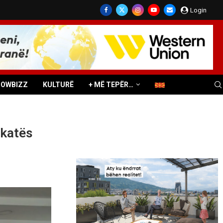
Login
HOWBIZZ
KULTURË
+ MË TEPËR…
ykatës