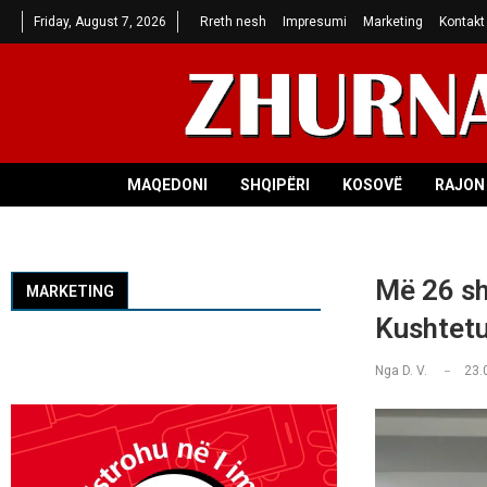
Friday, August 7, 2026
Rreth nesh
Impresumi
Marketing
Kontakt
MAQEDONI
SHQIPËRI
KOSOVË
RAJON 
Më 26 sh
MARKETING
Kushtetu
Nga
D. V.
23.