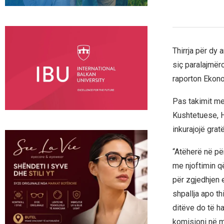
Thirrja për dy
siç paralajmëro
raporton Ekono
Pas takimit m
Kushtetuese, H
inkurajojë grat
“Atëherë në pë
me njoftimin q
për zgjedhjen
shpallja apo t
ditëve do të ha
komisioni në më