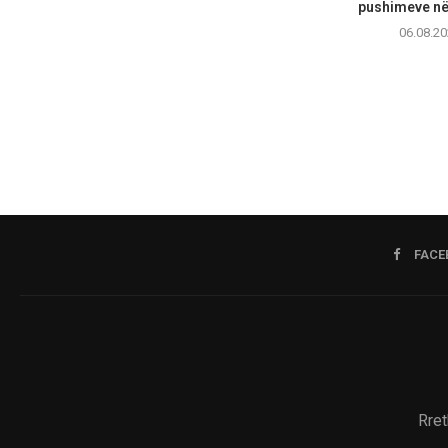
pushimeve në 
06.08.20
FACE
Rret