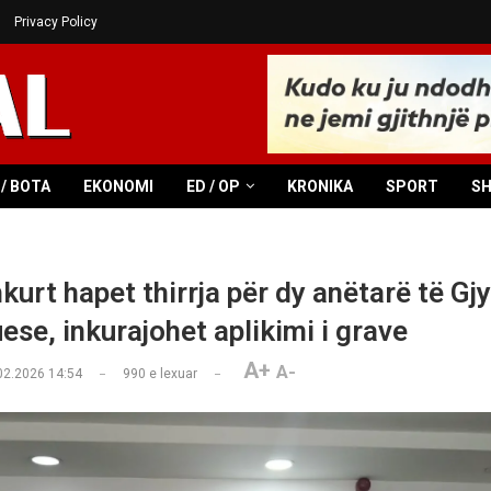
Privacy Policy
/ BOTA
EKONOMI
ED / OP
KRONIKA
SPORT
S
kurt hapet thirrja për dy anëtarë të Gj
ese, inkurajohet aplikimi i grave
A+
A-
02.2026 14:54
990
e lexuar