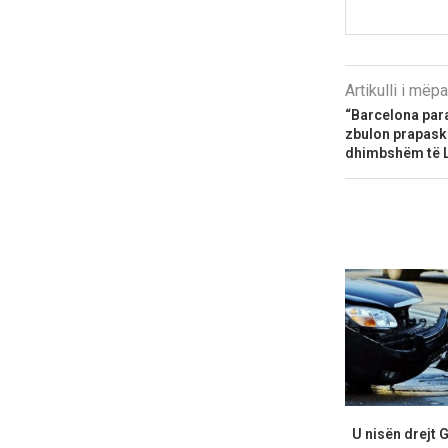
Artikulli i më
“Barcelona para
zbulon prapaske
dhimbshëm të L
U nisën drejt 