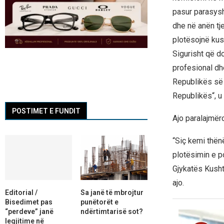
pasur parasysh
dhe në anën tje
plotësojnë kus
Sigurisht që d
profesional dhe
Republikës së 
Republikës“, u 
POSTIMET E FUNDIT
Ajo paralajmëro
“Siç kemi thën
plotësimin e p
Gjykatës Kusht
ajo.
Editorial /
Sa janë të mbrojtur
Bisedimet pas
punëtorët e
“perdeve” janë
ndërtimtarisë sot?
legjitime në