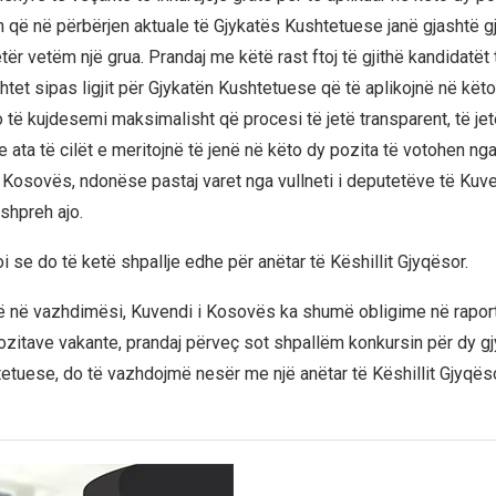
 që në përbërjen aktuale të Gjykatës Kushtetuese janë gjashtë gj
tër vetëm një grua. Prandaj me këtë rast ftoj të gjithë kandidatët t
htet sipas ligjit për Gjykatën Kushtetuese që të aplikojnë në këto
o të kujdesemi maksimalisht që procesi të jetë transparent, të je
 ata të cilët e meritojnë të jenë në këto dy pozita të votohen ng
Kosovës, ndonëse pastaj varet nga vullneti i deputetëve të Kuve
shpreh ajo.
i se do të ketë shpallje edhe për anëtar të Këshillit Gjyqësor.
ë në vazhdimësi, Kuvendi i Kosovës ka shumë obligime në rapor
ozitave vakante, prandaj përveç sot shpallëm konkursin për dy gj
etuese, do të vazhdojmë nesër me një anëtar të Këshillit Gjyqësor