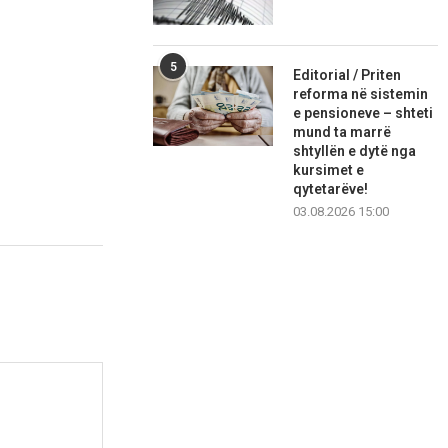
5
Editorial / Priten
reforma në sistemin
e pensioneve – shteti
mund ta marrë
shtyllën e dytë nga
kursimet e
qytetarëve!
03.08.2026 15:00