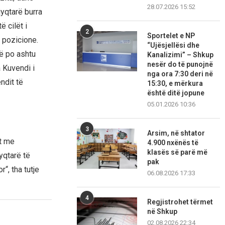
28.07.2026 15:52
yqtarë burra
ë cilët i
2
Sportelet e NP
 pozicione.
“Ujësjellësi dhe
të po ashtu
Kanalizimi” – Shkup
nesër do të punojnë
a Kuvendi i
nga ora 7:30 deri në
ndit të
15:30, e mërkura
është ditë jopune
05.01.2026 10:36
3
Arsim, në shtator
t me
4.900 nxënës të
klasës së parë më
yqtarë të
pak
“, tha tutje
06.08.2026 17:33
4
Regjistrohet tërmet
në Shkup
02.08.2026 22:34