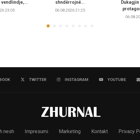
vendlindje,...
shndërrojnë...
Dukagjin 
protagon
26 23:05
06.08.2026 21:25
06.08.2
BOOK
TWITTER
INSTAGRAM
YOUTUBE
h nesh
Impresumi
Marketing
Kontakt
Privacy P