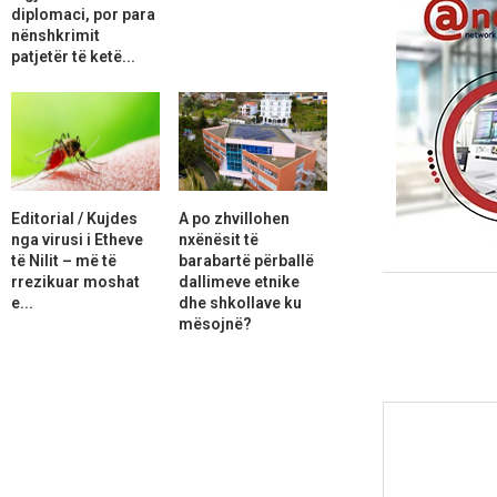
diplomaci, por para
nënshkrimit
patjetër të ketë...
Editorial / Kujdes
A po zhvillohen
nga virusi i Etheve
nxënësit të
të Nilit – më të
barabartë përballë
rrezikuar moshat
dallimeve etnike
e...
dhe shkollave ku
mësojnë?