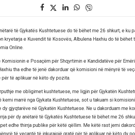
 anëtarë të Gjykatës Kushtetuese do të bëhet me 26 shkurt, e ku 
n kryetarja e Kuvendit të Kosovës, Albulena Haxhiu do të bëhet th
mia Online.
e Komisionin e Posaçëm për Shqyrtimin e Kandidatëve për Emëri
axhiu tha edhe të jenë dakorduar që komisioni në mënyrë të veç
ë për të aplikuar në këto dy pozita.
rputhje me obligimet kushtetuese, me ligjin për Gjykatën Kushte
ë kemi marrë nga Gjykata Kushtetuese, sot u takuam si komision
 e dy gjyqtarëve në Gjykatën Kushtetuese. Ne u dakorduam me k
hirrja për dy anëtarë të Gjykatës Kushtetuese të bëhet me 26 shku
pet edhe thirrja publike për këtë qëllim. Me këtë rast jemi dakor
nyrë të veçantë të inkurajojë gratë për të aplikuar në këto dy po