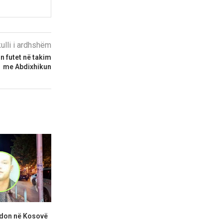
kulli i ardhshëm
n futet në takim
me Abdixhikun
adon në Kosovë
Abdixhiku: Po tentojmë t’i
KDI: Kuven