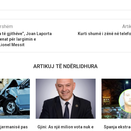
parshëm
Arti
 të gjithëve”, Joan Laporta
Kurti shumë i zënë në telefo
nat për largimin e
ionel Messit
ARTIKUJ TË NDËRLIDHURA
Gjermanisë pas
Gjini: As një milion vota nuk e
Spanja ekstr