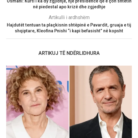
Osmani: Kurti i ka dy zgjidhje, një presidencë që e çon shtetin
në piedestal apo krizë dhe zgjedhje
Artikulli i ardhshëm
Hajdutët tentuan ta plaçkisnin shtëpinë e Pavardit, gruaja e tij
shqiptare, Kleofina Pnishi “i kapi befasisht” në kopsht
ARTIKUJ TË NDËRLIDHURA