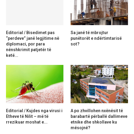
Editorial / Bisedimet pas
Sa janë të mbrojtur
“perdeve” janë legjitime në
punëtorët e ndërtimtarisë
diplomaci, por para
sot?
nënshkrimit patjetër të
ketë...
Editorial / Kujdes nga virusi i
A po zhvillohen nxënësit të
Etheve të Nilit – më të
barabartë përballë dallimeve
rrezikuar moshat e...
etnike dhe shkollave ku
mësojnë?