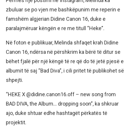
Përmes një postimi në Instagram, Melinda ka
zbuluar se po vjen me bashkëpunim me reperin e
famshëm algjerian Didine Canon 16, duke e
paralajmëruar këngën e re me titull “Heke”.
Në foton e publikuar, Melinda shfaqet krah Didine
Canon 16, ndërsa në përshkrim ka bërë të ditur se
bëhet fjalë për një këngë të re që do të jetë pjesë e
albumit të saj “Bad Diva”, i cili pritet të publikohet së
shpejti.
“HEKE X @didine.canon16.off – new song from
BAD DIVA, the Album… dropping soon”, ka shkruar
ajo, duke shtuar edhe hashtagët përkatës të
projektit.