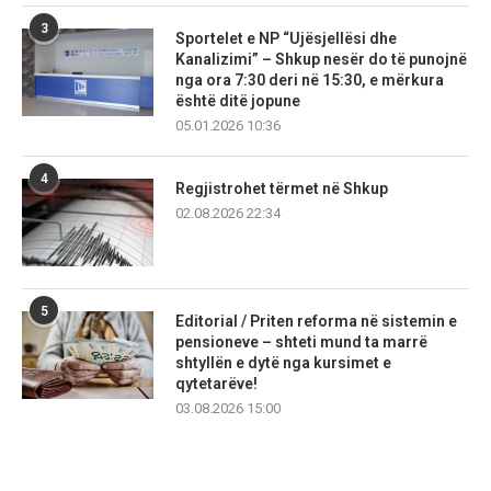
3
Sportelet e NP “Ujësjellësi dhe
Kanalizimi” – Shkup nesër do të punojnë
nga ora 7:30 deri në 15:30, e mërkura
është ditë jopune
05.01.2026 10:36
4
Regjistrohet tërmet në Shkup
02.08.2026 22:34
5
Editorial / Priten reforma në sistemin e
pensioneve – shteti mund ta marrë
shtyllën e dytë nga kursimet e
qytetarëve!
03.08.2026 15:00