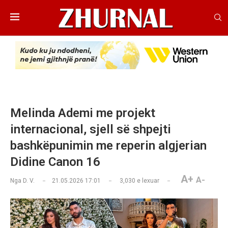
Melinda Ademi me projekt
internacional, sjell së shpejti
bashkëpunimin me reperin algjerian
Didine Canon 16
A+
A-
Nga
D. V.
21.05.2026 17:01
3,030
e lexuar