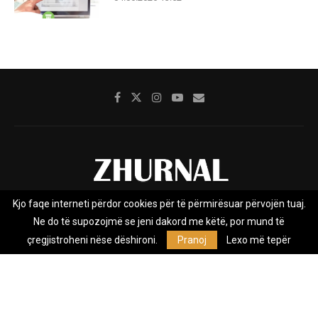
Kjo faqe interneti përdor cookies për të përmirësuar përvojën tuaj.
Rreth nesh
Impresumi
Marketing
Kontakt
Ne do të supozojmë se jeni dakord me këtë, por mund të
Privacy Policy
çregjistroheni nëse dëshironi.
Pranoj
Lexo më tepër
Zhurnal.mk është Agjenci e Lajmeve e pavarur, e themeluar në vitin
2009, që e mbulon Maqedoninë, Kosovën, Shqipërinë edhe lajmet
nga bota.
@2026 - All Right Reserved. Designed and Developed by