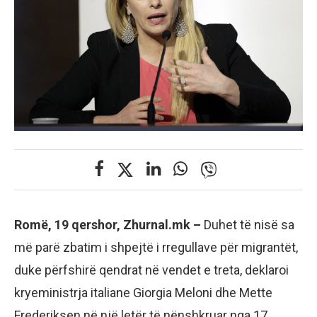
Romë, 19 qershor, Zhurnal.mk –
Duhet të nisë sa
më parë zbatim i shpejtë i rregullave për migrantët,
duke përfshirë qendrat në vendet e treta, deklaroi
kryeministrja italiane Giorgia Meloni dhe Mette
Frederiksen në një letër të nënshkruar nga 17