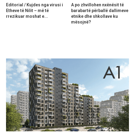
Editorial / Kujdes nga virusi i
A po zhvillohen nxënësit të
Etheve të Nilit – më të
barabartë përballë dallimeve
rrezikuar moshat e...
etnike dhe shkollave ku
mësojnë?