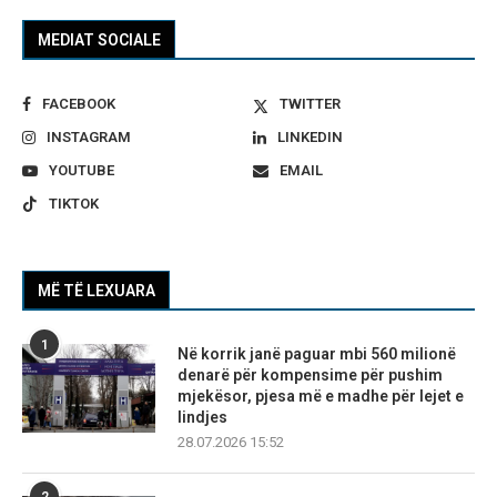
MEDIAT SOCIALE
FACEBOOK
TWITTER
INSTAGRAM
LINKEDIN
YOUTUBE
EMAIL
TIKTOK
MË TË LEXUARA
1
Në korrik janë paguar mbi 560 milionë
denarë për kompensime për pushim
mjekësor, pjesa më e madhe për lejet e
lindjes
28.07.2026 15:52
2