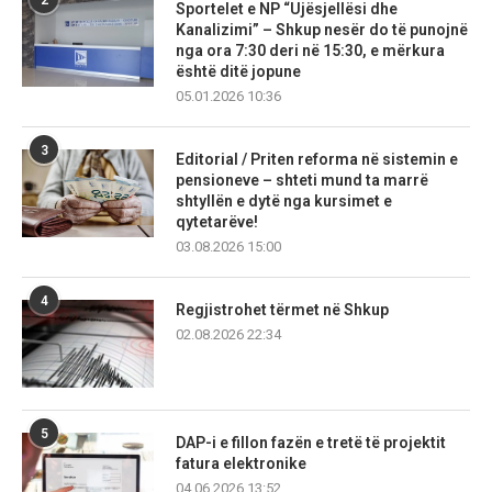
Sportelet e NP “Ujësjellësi dhe
Kanalizimi” – Shkup nesër do të punojnë
nga ora 7:30 deri në 15:30, e mërkura
është ditë jopune
05.01.2026 10:36
3
Editorial / Priten reforma në sistemin e
pensioneve – shteti mund ta marrë
shtyllën e dytë nga kursimet e
qytetarëve!
03.08.2026 15:00
4
Regjistrohet tërmet në Shkup
02.08.2026 22:34
5
DAP-i e fillon fazën e tretë të projektit
fatura elektronike
04.06.2026 13:52