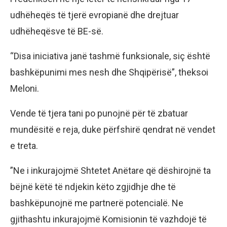
udhëheqës të tjerë evropianë dhe drejtuar
udhëheqësve të BE-së.
“Disa iniciativa janë tashmë funksionale, siç është
bashkëpunimi mes nesh dhe Shqipërisë”, theksoi
Meloni.
Vende të tjera tani po punojnë për të zbatuar
mundësitë e reja, duke përfshirë qendrat në vendet
e treta.
”Ne i inkurajojmë Shtetet Anëtare që dëshirojnë ta
bëjnë këtë të ndjekin këto zgjidhje dhe të
bashkëpunojnë me partnerë potencialë. Ne
gjithashtu inkurajojmë Komisionin të vazhdojë të