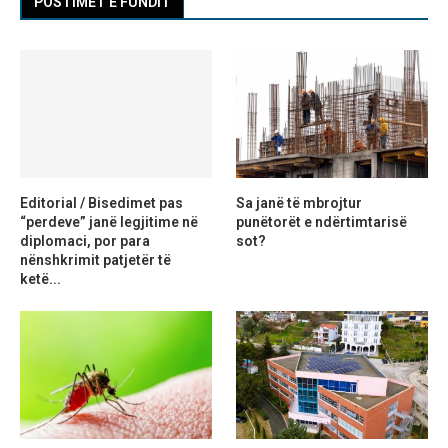
POSTIMET E FUNDIT
Editorial / Bisedimet pas
Sa janë të mbrojtur
“perdeve” janë legjitime në
punëtorët e ndërtimtarisë
diplomaci, por para
sot?
nënshkrimit patjetër të
ketë...