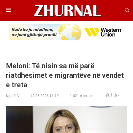
Meloni: Të nisin sa më parë
riatdhesimet e migrantëve në vendet
e treta
A+
A-
Nga
D. V.
19.06.2026 11:19
1,421
e lexuar