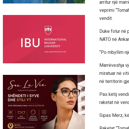
arritur një ma
veprimi “Tomah
vendit.
Duke folur në p
NATO në Ankara
“Po mbyllim një
Marrëveshja vj
miratuar në vi
në territorin g
Pas këtij vendi
raketat në ven
Sipas Merz, k
Raketat “Tomah