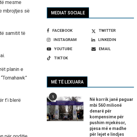
e të mesme
e mbrojtjes së
MEDIAT SOCIALE
FACEBOOK
TWITTER
të samitit të
INSTAGRAM
LINKEDIN
YOUTUBE
EMAIL
ai.
TIKTOK
ët planin e
ve “Tomahawk”
MË TË LEXUARA
1
Në korrik janë paguar
 t’i blerë
mbi 560 milionë
denarë për
kompensime për
pushim mjekësor,
pjesa më e madhe
për lejet e lindjes
n për goditje