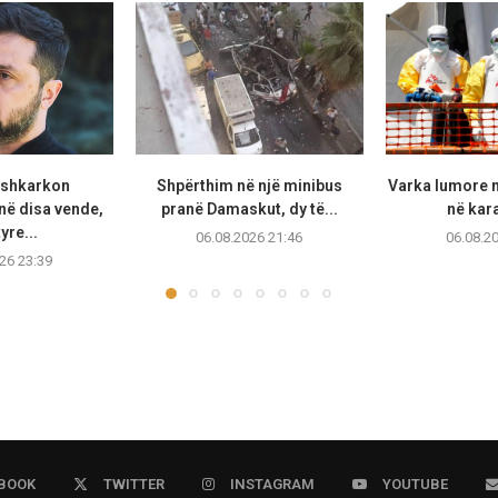
 shkarkon
Shpërthim në një minibus
Varka lumore 
ë disa vende,
pranë Damaskut, dy të...
në kara
yre...
06.08.2026 21:46
06.08.2
26 23:39
BOOK
TWITTER
INSTAGRAM
YOUTUBE