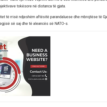
jektivave tokësore në distanca të gjata.
pritet të rrisë ndjeshëm aftësitë parandaluese dhe mbrojtëse të G
tegjisë së saj dhe të aleancës së NATO-s.