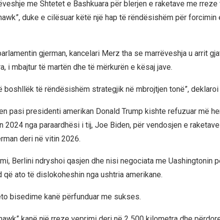
rrëveshje me Shtetet e Bashkuara për blerjen e raketave me rrez
awk”, duke e cilësuar këtë një hap të rëndësishëm për forcimin 
arlamentin gjerman, kancelari Merz tha se marrëveshja u arrit gja
, i mbajtur të martën dhe të mërkurën e kësaj jave.
 boshllëk të rëndësishëm strategjik në mbrojtjen tonë”, deklaroi 
en pasi presidenti amerikan Donald Trump kishte refuzuar më her
tin 2024 nga paraardhësi i tij, Joe Biden, për vendosjen e raketa
jerman deri në vitin 2026.
mi, Berlini ndryshoi qasjen dhe nisi negociata me Uashingtonin për
d që ato të dislokoheshin nga ushtria amerikane.
ëto bisedime kanë përfunduar me sukses.
awk” kanë një rreze veprimi deri në 2 500 kilometra dhe përdore