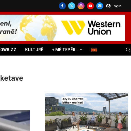
Login
HOWBIZZ
KULTURË
+ MË TEPËR…
aketave