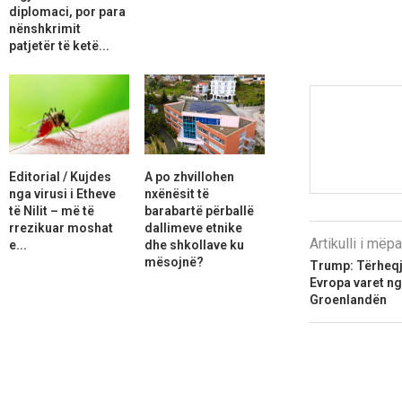
diplomaci, por para
nënshkrimit
patjetër të ketë...
Editorial / Kujdes
A po zhvillohen
nga virusi i Etheve
nxënësit të
të Nilit – më të
barabartë përballë
rrezikuar moshat
dallimeve etnike
Artikulli i më
e...
dhe shkollave ku
mësojnë?
Trump: Tërheqj
Evropa varet n
Groenlandën