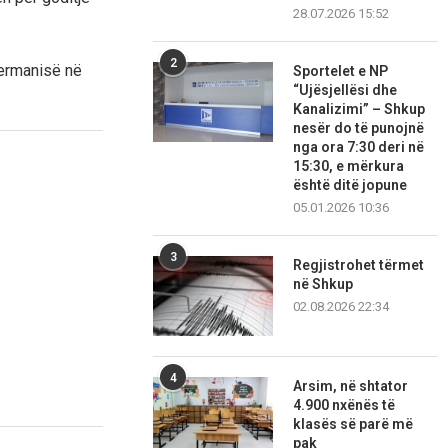
28.07.2026 15:52
2
jermanisë në
Sportelet e NP
“Ujësjellësi dhe
Kanalizimi” – Shkup
nesër do të punojnë
nga ora 7:30 deri në
15:30, e mërkura
është ditë jopune
05.01.2026 10:36
3
Regjistrohet tërmet
në Shkup
02.08.2026 22:34
4
Arsim, në shtator
4.900 nxënës të
klasës së parë më
pak