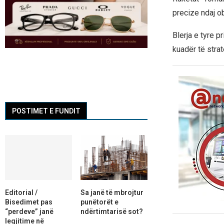
precize ndaj ob
Blerja e tyre 
kuadër të stra
POSTIMET E FUNDIT
Editorial /
Sa janë të mbrojtur
Bisedimet pas
punëtorët e
“perdeve” janë
ndërtimtarisë sot?
legjitime në