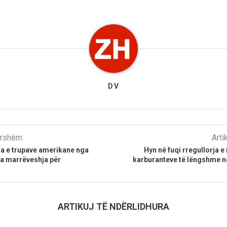
D V
parshëm
Arti
a e trupave amerikane nga
Hyn në fuqi rregullorja e 
ga marrëveshja për
karburanteve të lëngshme 
ARTIKUJ TË NDËRLIDHURA