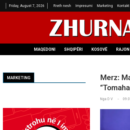
Friday, August 7, 2026
Rreth nesh
Impresumi
Marketing
Kontakt
MAQEDONI
SHQIPËRI
KOSOVË
RAJON 
Merz: Ma
MARKETING
“Tomaha
Nga
D V
09.0