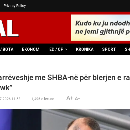
Privacy Policy
/ BOTA
EKONOMI
ED / OP
KRONIKA
SPORT
S
rrëveshje me SHBA-në për blerjen e r
wk”
A+
A-
7.2026 11:58
1,496
e lexuar