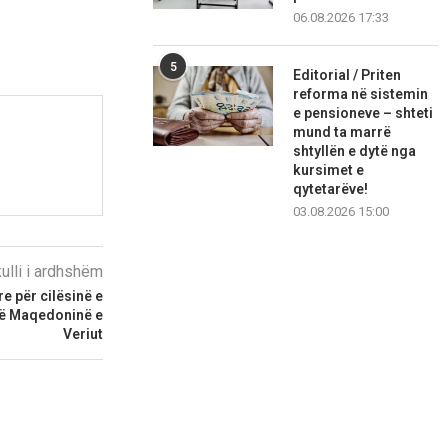
06.08.2026 17:33
5
Editorial / Priten
reforma në sistemin
e pensioneve – shteti
mund ta marrë
shtyllën e dytë nga
kursimet e
qytetarëve!
03.08.2026 15:00
kulli i ardhshëm
re për cilësinë e
në Maqedoninë e
Veriut