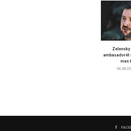
Zelensky
ambasadorët n
mes t
06.08.20
FACE