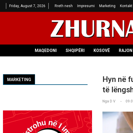
Friday, August 7, 2026
Rreth nesh
Impresumi
Marketing
Kontakt
MAQEDONI
SHQIPËRI
KOSOVË
RAJON 
Hyn në fu
MARKETING
të lëngs
Nga
D V
09.0