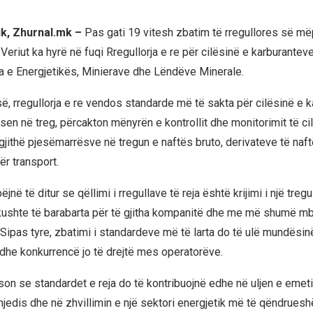
ik, Zhurnal.mk –
Pas gati 19 vitesh zbatim të rregullores së m
eriut ka hyrë në fuqi Rregullorja e re për cilësinë e karburantev
ria e Energjetikës, Minierave dhe Lëndëve Minerale.
së, rregullorja e re vendos standarde më të sakta për cilësinë e 
en në treg, përcakton mënyrën e kontrollit dhe monitorimit të cil
 gjithë pjesëmarrësve në tregun e naftës bruto, derivateve të naf
ër transport.
jnë të ditur se qëllimi i rregullave të reja është krijimi i një treg
 kushte të barabarta për të gjitha kompanitë dhe me më shumë mbr
Sipas tyre, zbatimi i standardeve më të larta do të ulë mundësin
he konkurrencë jo të drejtë mes operatorëve.
ëson se standardet e reja do të kontribuojnë edhe në uljen e eme
dis dhe në zhvillimin e një sektori energjetik më të qëndruesh