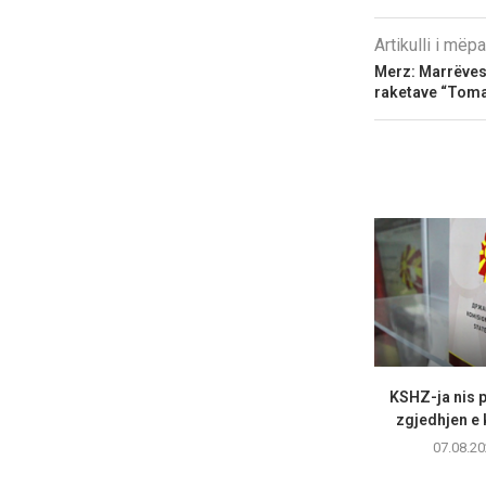
Artikulli i më
Merz: Marrëves
raketave “Tom
KSHZ-ja nis p
zgjedhjen e k
07.08.20