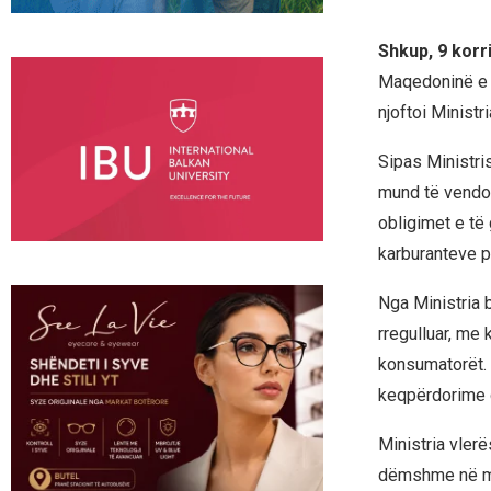
Shkup, 9 korr
Maqedoninë e V
njoftoi Minist
Sipas Ministri
mund të vendos
obligimet e të
karburanteve p
Nga Ministria bë
rregulluar, me
konsumatorët. 
keqpërdorime d
Ministria vler
dëmshme në mje