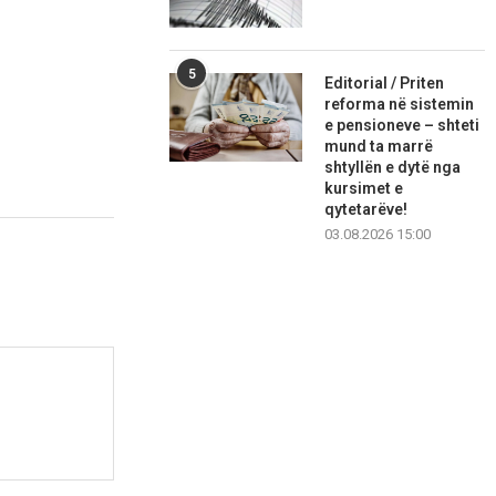
5
Editorial / Priten
reforma në sistemin
e pensioneve – shteti
mund ta marrë
shtyllën e dytë nga
kursimet e
qytetarëve!
03.08.2026 15:00