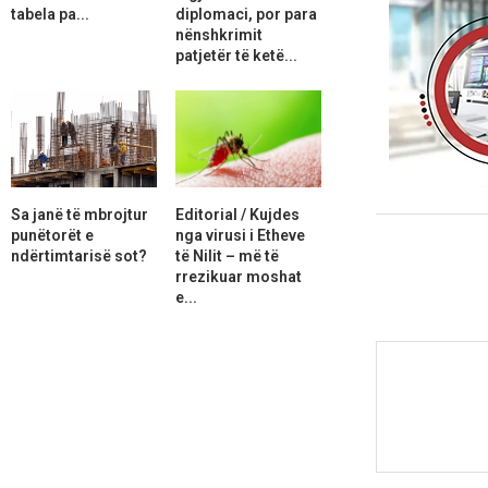
tabela pa...
diplomaci, por para
nënshkrimit
patjetër të ketë...
Sa janë të mbrojtur
Editorial / Kujdes
punëtorët e
nga virusi i Etheve
ndërtimtarisë sot?
të Nilit – më të
rrezikuar moshat
e...