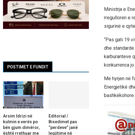
Ministrja e En
rregulloren e 
sigurinë e qyt
“Pas gati 19 vi
dhe standarde 
karburanteve q
konkurrenca jo 
POSTIMET E FUNDIT
Me hyrjen në fu
Energjetikë dh
bashkëkohore.
Arsim Idrizi në
Editorial /
kulmin e verës po
Bisedimet pas
bën gjum dimëror,
“perdeve” janë
është rrethuar me
legjitime në