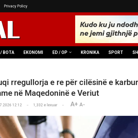
Privacy Policy
/ BOTA
EKONOMI
ED / OP
KRONIKA
SPORT
S
qi rregullorja e re për cilësinë e karb
hme në Maqedoninë e Veriut
A+
A-
7.2026 12:12
1,332
e lexuar