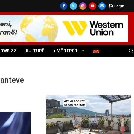
Login
HOWBIZZ
KULTURË
+ MË TEPËR…
uranteve