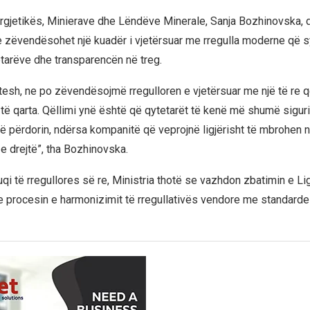
ergjetikës, Minierave dhe Lëndëve Minerale, Sanja Bozhinovska, 
re zëvendësohet një kuadër i vjetërsuar me rregulla moderne që sy
etarëve dhe transparencën në treg.
tesh, ne po zëvendësojmë rregulloren e vjetërsuar me një të re që
të qarta. Qëllimi ynë është që qytetarët të kenë më shumë siguri
ë përdorin, ndërsa kompanitë që veprojnë ligjërisht të mbrohen 
e drejtë”, tha Bozhinovska.
qi të rregullores së re, Ministria thotë se vazhdon zbatimin e Ligji
e procesin e harmonizimit të rregullativës vendore me standard