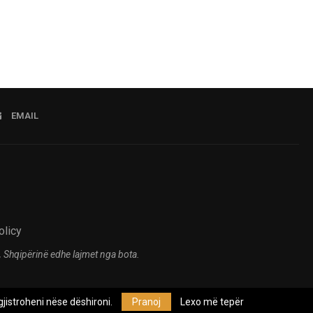
EMAIL
olicy
 Shqipërinë edhe lajmet nga bota.
jistroheni nëse dëshironi.
Pranoj
Lexo më tepër