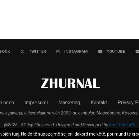
BOOK
TWITTER
INSTAGRAM
YOUTUBE
h nesh
Impresumi
Marketing
Kontakt
Privacy P
ve e pavarur, e themeluar në vitin 2009, që e mbulon Maqedoninë, Kosovën,
@2026 - All Right Reserved. Designed and Developed by
Anet.Com.Mk
rvojën tuaj. Ne do të supozojmë se jeni dakord me këtë, por mund të çreg