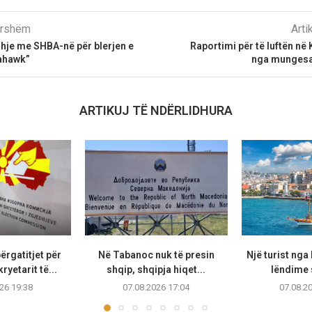
parshëm
Arti
hje me SHBA-në për blerjen e
Raportimi për të luftën në
ahawk”
nga mungesa 
ARTIKUJ TË NDËRLIDHURA
ërgatitjet për
Në Tabanoc nuk të presin
Një turist ng
ryetarit të...
shqip, shqipja hiqet...
lëndime 
26 19:38
07.08.2026 17:04
07.08.2