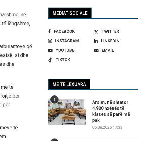
MEDIAT SOCIALE
ëparshme, në
e të lëngshme,
FACEBOOK
TWITTER
INSTAGRAM
LINKEDIN
karburanteve që
YOUTUBE
EMAIL
ësisë, si dhe
TIKTOK
tës dhe
MË TË LEXUARA
u më të
ojtje për
1
Arsim, në shtator
ë për
4.900 nxënës të
klasës së parë më
pak
timeve të
06.08.2026 17:33
ëm.