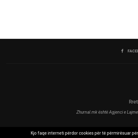
FACE
Rret
Zhurnal.mk është Agjenci e Lajme
Kjo faqe interneti përdor cookies për të përmirësuar pë