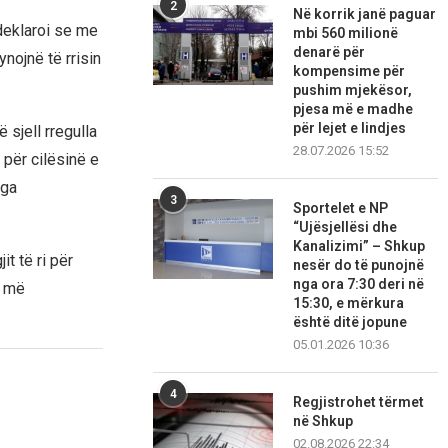
2
Në korrik janë paguar
deklaroi se me
mbi 560 milionë
denarë për
nojnë të rrisin
kompensime për
pushim mjekësor,
pjesa më e madhe
për lejet e lindjes
 sjell rregulla
28.07.2026 15:52
 për cilësinë e
nga
3
Sportelet e NP
“Ujësjellësi dhe
Kanalizimi” – Shkup
t të ri për
nesër do të punojnë
nga ora 7:30 deri në
e më
15:30, e mërkura
është ditë jopune
05.01.2026 10:36
4
Regjistrohet tërmet
në Shkup
02.08.2026 22:34