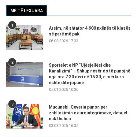
MË TË LEXUARA
1
Arsim, në shtator 4.900 nxënës të klasës
së parë më pak
06.08.2026 17:33
2
Sportelet e NP “Ujësjellësi dhe
Kanalizimi” – Shkup nesër do të punojnë
nga ora 7:30 deri në 15:30, e mërkura
është ditë jopune
05.01.2026 10:36
3
Mucunski: Qeveria punon për
zhbllokimin e eurointegrimeve, detajet
nuk thuhen
03.08.2026 16:35