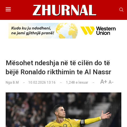
Mësohet ndeshja në të cilën do të
bëjë Ronaldo rikthimin te Al Nassr
A+
A-
Nga
B.M
10.02.2026 13:16
1,248
e lexuar