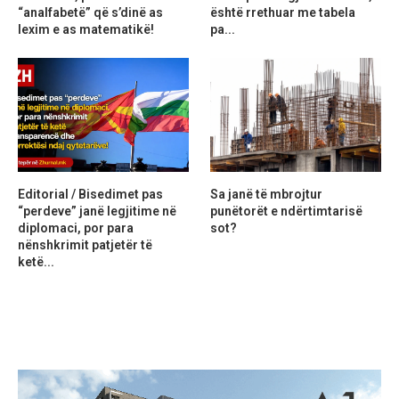
“analfabetë” që s’dinë as
është rrethuar me tabela
lexim e as matematikë!
pa...
Editorial / Bisedimet pas
Sa janë të mbrojtur
“perdeve” janë legjitime në
punëtorët e ndërtimtarisë
diplomaci, por para
sot?
nënshkrimit patjetër të
ketë...