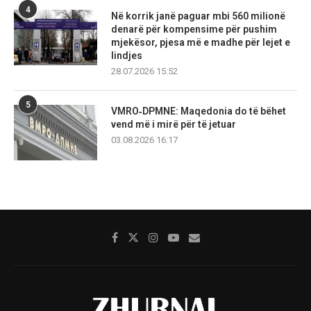
4
Në korrik janë paguar mbi 560 milionë
denarë për kompensime për pushim
mjekësor, pjesa më e madhe për lejet e
lindjes
28.07.2026 15:52
5
VMRO‑DPMNE: Maqedonia do të bëhet
vend më i mirë për të jetuar
03.08.2026 16:17